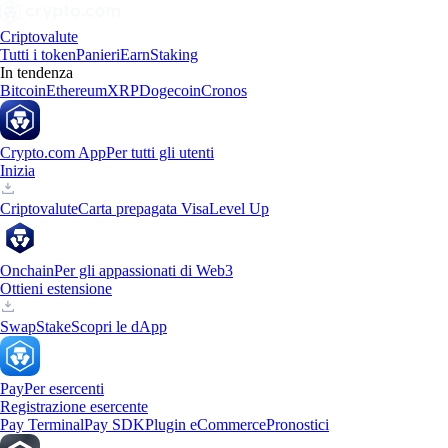
Criptovalute
Tutti i token
Panieri
Earn
Staking
In tendenza
Bitcoin
Ethereum
XRP
Dogecoin
Cronos
Crypto.com App
Per tutti gli utenti
Inizia
Criptovalute
Carta prepagata Visa
Level Up
Onchain
Per gli appassionati di Web3
Ottieni estensione
Swap
Stake
Scopri le dApp
Pay
Per esercenti
Registrazione esercente
Pay Terminal
Pay SDK
Plugin eCommerce
Pronostici