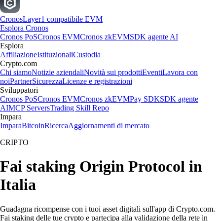
Cronos
Layer1 compatibile EVM
Esplora Cronos
Cronos PoS
Cronos EVM
Cronos zkEVM
SDK agente AI
Esplora
Affiliazione
Istituzionali
Custodia
Crypto.com
Chi siamo
Notizie aziendali
Novità sui prodotti
Eventi
Lavora con
noi
Partner
Sicurezza
Licenze e registrazioni
Sviluppatori
Cronos PoS
Cronos EVM
Cronos zkEVM
Pay SDK
SDK agente
AI
MCP Servers
Trading Skill Repo
Impara
Impara
Bitcoin
Ricerca
Aggiornamenti di mercato
CRIPTO
Fai staking Origin Protocol in
Italia
Guadagna ricompense con i tuoi asset digitali sull'app di Crypto.com.
Fai staking delle tue crypto e partecipa alla validazione della rete in