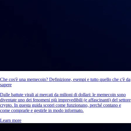
Che cos'è una memecoin? Definizione, esempi e tutto quello che c'è da
sapere
Dalle battute virali ai mercati da milioni di dollari: le memecoin sono
diventate uno dei fenomeni più imprevedibili (e affascinanti) del settore
crypto. In questa guida scopri come funzionano, perché contano e
come comprarle e gestirle in modo informato.
Learn more