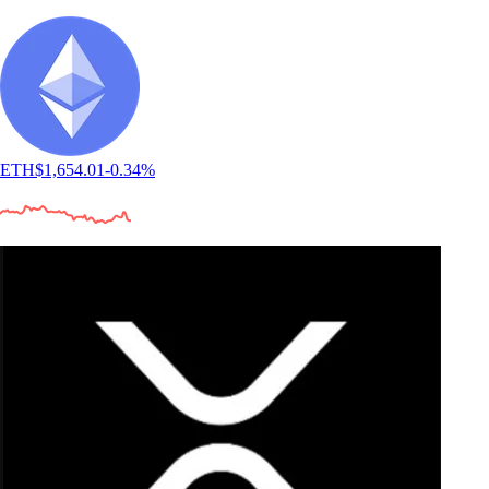
ETH
$
1,654.01
-0.34
%