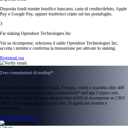
Deposita fondi tramite bonifico bancario, carta di credito/debito, Apple
Pay o Google Pay, oppure trasferisci cripto sul tuo portafoglio.
3
Fai staking Opendoor Technologies Inc
Vai su ricompense, seleziona il saldo Opendoor Technologies Inc,
accetta i termini e conferma la transazione per attivare lo staking.
Registrati ora
Zero commissioni di trading*
Valorizza al massimo i tuoi fondi. Compra, vendi o scambia oltre 400
criptovalute di tendenza senza commissioni* nell'app Crypto.com.
Inoltre, con Level Up puoi ottenere fino al 6% di ricompense in CRO
con la Visa prepagata di Crypto.com. Si applicano termini e
condizioni.
Unisciti a Level Up