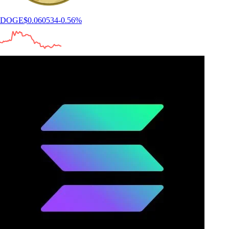
DOGE
$
0.060534
-0.56
%