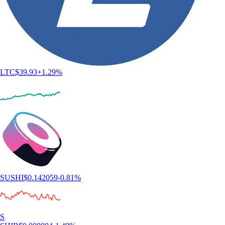
LTC
$
39.93
+
1.29
%
SUSHI
$
0.142059
-0.81
%
S