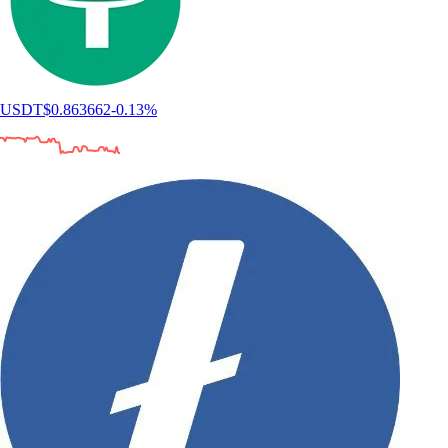
USDT
$
0.863662
-0.13
%