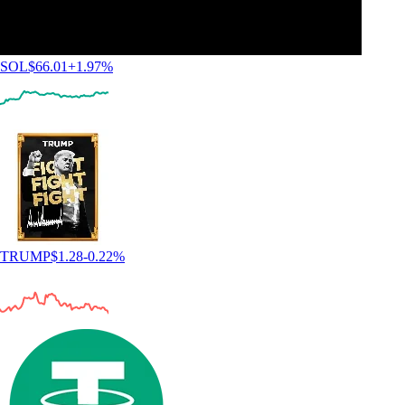
SOL
$
66.01
+
1.97
%
TRUMP
$
1.28
-0.22
%