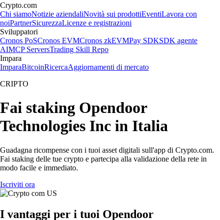
Crypto.com
Chi siamo
Notizie aziendali
Novità sui prodotti
Eventi
Lavora con
noi
Partner
Sicurezza
Licenze e registrazioni
Sviluppatori
Cronos PoS
Cronos EVM
Cronos zkEVM
Pay SDK
SDK agente
AI
MCP Servers
Trading Skill Repo
Impara
Impara
Bitcoin
Ricerca
Aggiornamenti di mercato
CRIPTO
Fai staking Opendoor
Technologies Inc in Italia
Guadagna ricompense con i tuoi asset digitali sull'app di Crypto.com.
Fai staking delle tue crypto e partecipa alla validazione della rete in
modo facile e immediato.
Iscriviti ora
I vantaggi per i tuoi Opendoor