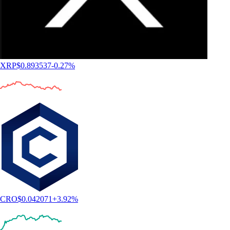
XRP
$
0.893537
-0.27
%
CRO
$
0.042071
+
3.92
%