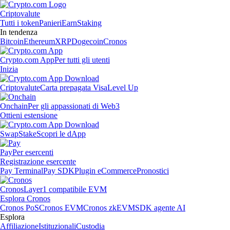
Criptovalute
Tutti i token
Panieri
Earn
Staking
In tendenza
Bitcoin
Ethereum
XRP
Dogecoin
Cronos
Crypto.com App
Per tutti gli utenti
Inizia
Criptovalute
Carta prepagata Visa
Level Up
Onchain
Per gli appassionati di Web3
Ottieni estensione
Swap
Stake
Scopri le dApp
Pay
Per esercenti
Registrazione esercente
Pay Terminal
Pay SDK
Plugin eCommerce
Pronostici
Cronos
Layer1 compatibile EVM
Esplora Cronos
Cronos PoS
Cronos EVM
Cronos zkEVM
SDK agente AI
Esplora
Affiliazione
Istituzionali
Custodia