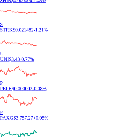
SHIB
$
0.000004
-1.49
%
S
STRK
$
0.021482
-1.21
%
U
UNI
$
3.43
-0.77
%
P
PEPE
$
0.000002
-0.08
%
P
PAXG
$
3,757.27
+
0.05
%