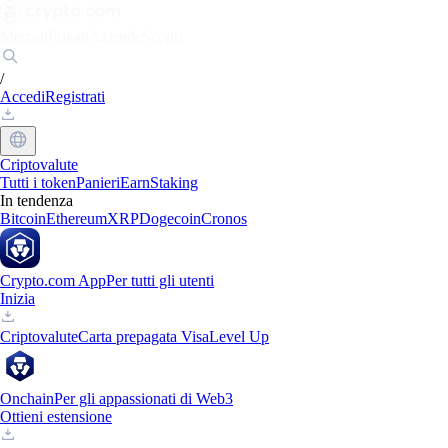
Mercati
Privati
Aziende
Scopri
/
Accedi
Registrati
Criptovalute
Tutti i token
Panieri
Earn
Staking
In tendenza
Bitcoin
Ethereum
XRP
Dogecoin
Cronos
Crypto.com App
Per tutti gli utenti
Inizia
Criptovalute
Carta prepagata Visa
Level Up
Onchain
Per gli appassionati di Web3
Ottieni estensione