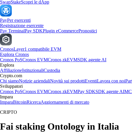
Swap
Stake
Scopri le dApp
Pay
Per esercenti
Registrazione esercente
Pay Terminal
Pay SDK
Plugin eCommerce
Pronostici
Cronos
Layer1 compatibile EVM
Esplora Cronos
Cronos PoS
Cronos EVM
Cronos zkEVM
SDK agente AI
Esplora
Affiliazione
Istituzionali
Custodia
Crypto.com
Chi siamo
Notizie aziendali
Novità sui prodotti
Eventi
Lavora con noi
Par
Sviluppatori
Cronos PoS
Cronos EVM
Cronos zkEVM
Pay SDK
SDK agente AI
MCP
Impara
Impara
Bitcoin
Ricerca
Aggiornamenti di mercato
CRIPTO
Fai staking Ontology in Italia