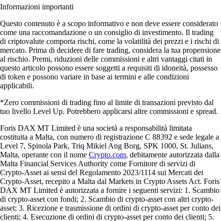
Informazioni importanti
Questo contenuto è a scopo informativo e non deve essere considerato
come una raccomandazione o un consiglio di investimento. Il trading
di criptovalute comporta rischi, come la volatilità dei prezzi e i rischi di
mercato. Prima di decidere di fare trading, considera la tua propensione
al rischio. Premi, riduzioni delle commissioni e altri vantaggi citati in
questo articolo possono essere soggetti a requisiti di idoneità, possesso
di token e possono variare in base ai termini e alle condizioni
applicabili.
*Zero commissioni di trading fino al limite di transazioni previsto dal
tuo livello Level Up. Potrebbero applicarsi altre commissioni e spread.
Foris DAX MT Limited è una società a responsabilità limitata
costituita a Malta, con numero di registrazione C 88392 e sede legale a
Level 7, Spinola Park, Triq Mikiel Ang Borg, SPK 1000, St. Julians,
Malta, operante con il nome
Crypto.com
, debitamente autorizzata dalla
Malta Financial Services Authority come Fornitore di servizi di
Crypto-Asset ai sensi del Regolamento 2023/1114 sui Mercati dei
Crypto-Asset, recepito a Malta dal Markets in Crypto Assets Act. Foris
DAX MT Limited è autorizzata a fornire i seguenti servizi: 1. Scambio
di crypto-asset con fondi; 2. Scambio di crypto-asset con altri crypto-
asset; 3. Ricezione e trasmissione di ordini di crypto-asset per conto dei
clienti; 4. Esecuzione di ordini di crypto-asset per conto dei clienti; 5.