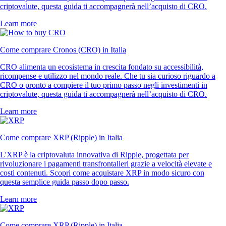
criptovalute, questa guida ti accompagnerà nell’acquisto di CRO.
Learn more
Come comprare Cronos (CRO) in Italia
CRO alimenta un ecosistema in crescita fondato su accessibilità,
ricompense e utilizzo nel mondo reale. Che tu sia curioso riguardo a
CRO o pronto a compiere il tuo primo passo negli investimenti in
criptovalute, questa guida ti accompagnerà nell’acquisto di CRO.
Learn more
Come comprare XRP (Ripple) in Italia
L'XRP è la criptovaluta innovativa di Ripple, progettata per
rivoluzionare i pagamenti transfrontalieri grazie a velocità elevate e
costi contenuti. Scopri come acquistare XRP in modo sicuro con
questa semplice guida passo dopo passo.
Learn more
Come comprare XRP (Ripple) in Italia