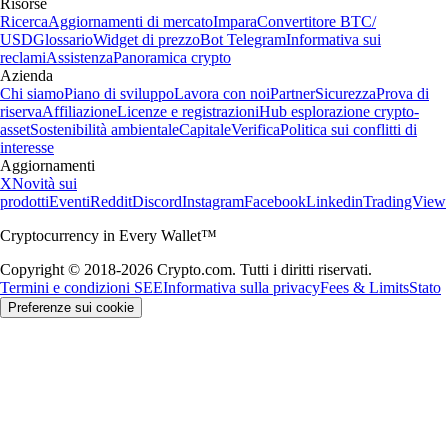
Risorse
Ricerca
Aggiornamenti di mercato
Impara
Convertitore BTC/
USD
Glossario
Widget di prezzo
Bot Telegram
Informativa sui
reclami
Assistenza
Panoramica crypto
Azienda
Chi siamo
Piano di sviluppo
Lavora con noi
Partner
Sicurezza
Prova di
riserva
Affiliazione
Licenze e registrazioni
Hub esplorazione crypto-
asset
Sostenibilità ambientale
Capitale
Verifica
Politica sui conflitti di
interesse
Aggiornamenti
X
Novità sui
prodotti
Eventi
Reddit
Discord
Instagram
Facebook
Linkedin
TradingView
Cryptocurrency in Every Wallet™
Copyright © 2018-2026 Crypto.com. Tutti i diritti riservati.
Termini e condizioni SEE
Informativa sulla privacy
Fees & Limits
Stato
Preferenze sui cookie