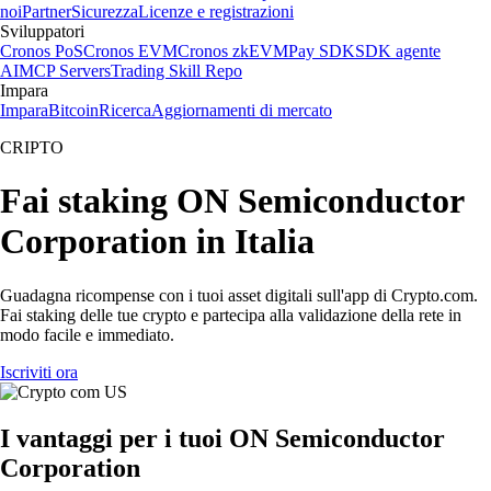
noi
Partner
Sicurezza
Licenze e registrazioni
Sviluppatori
Cronos PoS
Cronos EVM
Cronos zkEVM
Pay SDK
SDK agente
AI
MCP Servers
Trading Skill Repo
Impara
Impara
Bitcoin
Ricerca
Aggiornamenti di mercato
CRIPTO
Fai staking ON Semiconductor
Corporation in Italia
Guadagna ricompense con i tuoi asset digitali sull'app di Crypto.com.
Fai staking delle tue crypto e partecipa alla validazione della rete in
modo facile e immediato.
Iscriviti ora
I vantaggi per i tuoi ON Semiconductor
Corporation