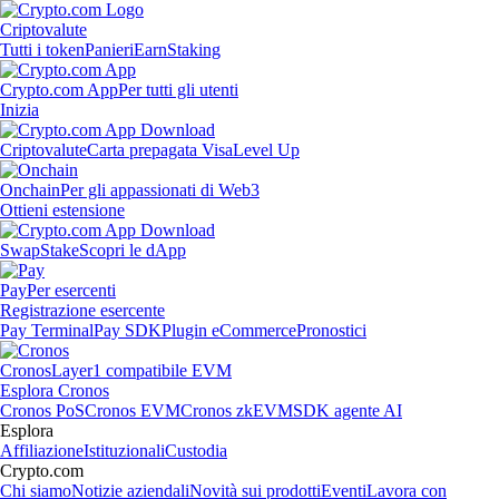
Criptovalute
Tutti i token
Panieri
Earn
Staking
Crypto.com App
Per tutti gli utenti
Inizia
Criptovalute
Carta prepagata Visa
Level Up
Onchain
Per gli appassionati di Web3
Ottieni estensione
Swap
Stake
Scopri le dApp
Pay
Per esercenti
Registrazione esercente
Pay Terminal
Pay SDK
Plugin eCommerce
Pronostici
Cronos
Layer1 compatibile EVM
Esplora Cronos
Cronos PoS
Cronos EVM
Cronos zkEVM
SDK agente AI
Esplora
Affiliazione
Istituzionali
Custodia
Crypto.com
Chi siamo
Notizie aziendali
Novità sui prodotti
Eventi
Lavora con