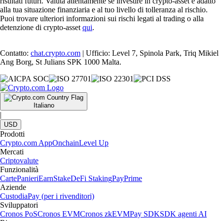
risultati futuri. Valuta attentamente se investire in crypto-asset è adatto
alla tua situazione finanziaria e al tuo livello di tolleranza al rischio.
Puoi trovare ulteriori informazioni sui rischi legati al trading o alla
detenzione di crypto-asset
qui
.
Contatto:
chat.crypto.com
| Ufficio: Level 7, Spinola Park, Triq Mikiel
Ang Borg, St Julians SPK 1000 Malta.
Italiano
|
USD
Prodotti
Crypto.com App
Onchain
Level Up
Mercati
Criptovalute
Funzionalità
Carte
Panieri
Earn
Stake
DeFi Staking
Pay
Prime
Aziende
Custodia
Pay (per i rivenditori)
Sviluppatori
Cronos PoS
Cronos EVM
Cronos zkEVM
Pay SDK
SDK agenti AI