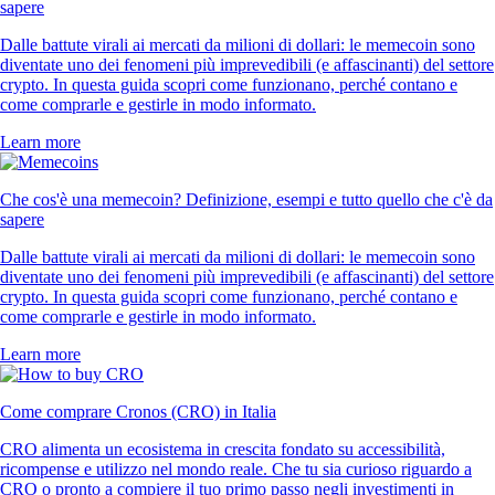
sapere
Dalle battute virali ai mercati da milioni di dollari: le memecoin sono
diventate uno dei fenomeni più imprevedibili (e affascinanti) del settore
crypto. In questa guida scopri come funzionano, perché contano e
come comprarle e gestirle in modo informato.
Learn more
Che cos'è una memecoin? Definizione, esempi e tutto quello che c'è da
sapere
Dalle battute virali ai mercati da milioni di dollari: le memecoin sono
diventate uno dei fenomeni più imprevedibili (e affascinanti) del settore
crypto. In questa guida scopri come funzionano, perché contano e
come comprarle e gestirle in modo informato.
Learn more
Come comprare Cronos (CRO) in Italia
CRO alimenta un ecosistema in crescita fondato su accessibilità,
ricompense e utilizzo nel mondo reale. Che tu sia curioso riguardo a
CRO o pronto a compiere il tuo primo passo negli investimenti in