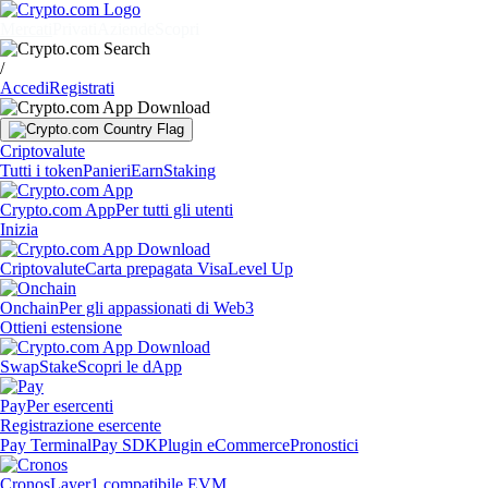
Mercati
Privati
Aziende
Scopri
/
Accedi
Registrati
Criptovalute
Tutti i token
Panieri
Earn
Staking
Crypto.com App
Per tutti gli utenti
Inizia
Criptovalute
Carta prepagata Visa
Level Up
Onchain
Per gli appassionati di Web3
Ottieni estensione
Swap
Stake
Scopri le dApp
Pay
Per esercenti
Registrazione esercente
Pay Terminal
Pay SDK
Plugin eCommerce
Pronostici
Cronos
Layer1 compatibile EVM