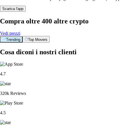
Scarica l'app
Compra oltre 400 altre crypto
Vedi prezzi
Trending
Top Movers
BTC
$
56,118.49
+
0.69
%
PENGU
$
0.005283
+
1.54
%
XRP
$
0.891204
-0.03
%