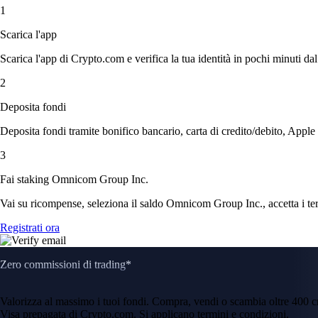
1
Scarica l'app
Scarica l'app di Crypto.com e verifica la tua identità in pochi minuti dal
2
Deposita fondi
Deposita fondi tramite bonifico bancario, carta di credito/debito, Apple
3
Fai staking Omnicom Group Inc.
Vai su ricompense, seleziona il saldo Omnicom Group Inc., accetta i term
Registrati ora
Zero commissioni di trading*
Valorizza al massimo i tuoi fondi. Compra, vendi o scambia oltre 400 
Visa prepagata di Crypto.com. Si applicano termini e condizioni.