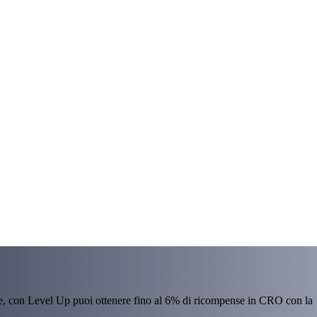
re, con Level Up puoi ottenere fino al 6% di ricompense in CRO con la