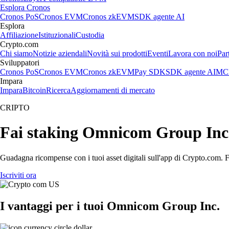
Esplora Cronos
Cronos PoS
Cronos EVM
Cronos zkEVM
SDK agente AI
Esplora
Affiliazione
Istituzionali
Custodia
Crypto.com
Chi siamo
Notizie aziendali
Novità sui prodotti
Eventi
Lavora con noi
Par
Sviluppatori
Cronos PoS
Cronos EVM
Cronos zkEVM
Pay SDK
SDK agente AI
MCP
Impara
Impara
Bitcoin
Ricerca
Aggiornamenti di mercato
CRIPTO
Fai staking Omnicom Group Inc. 
Guadagna ricompense con i tuoi asset digitali sull'app di Crypto.com. Fa
Iscriviti ora
I vantaggi per i tuoi Omnicom Group Inc.