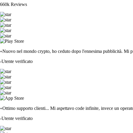
ETH
$
1,653.72
+
0.43
%
CRO
$
0.043779
-4.95
%
ADA
$
0.173281
+
0.23
%
SOL
$
63.84
+
1.46
%
DOGE
$
0.060406
+
0.68
%