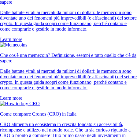
sapere
Dalle battute virali ai mercati da milioni di dollari: le memecoin sono
diventate uno dei fenomeni più imprevedibili (e affascinanti) del settore
crypto. In questa guida scopri come funzionano, perché contano e
come comprarle e gestirle in modo informato.
Learn more
Che cos'è una memecoin? Definizione, esempi e tutto quello che c'è da
sapere
Dalle battute virali ai mercati da milioni di dollari: le memecoin sono
diventate uno dei fenomeni più imprevedibili (e affascinanti) del settore
crypto. In questa guida scopri come funzionano, perché contano e
come comprarle e gestirle in modo informato.
Learn more
Come comprare Cronos (CRO) in Italia
CRO alimenta un ecosistema in crescita fondato su accessibilità,
ricompense e utilizzo nel mondo reale. Che tu sia curioso riguardo a
CRO o pronto a compiere il tuo primo passo negli investimenti in