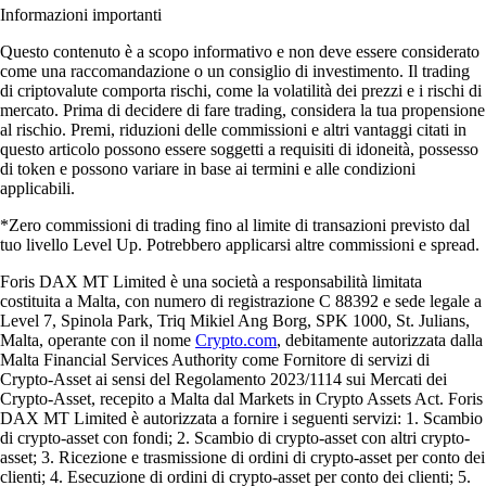
Informazioni importanti
Questo contenuto è a scopo informativo e non deve essere considerato
come una raccomandazione o un consiglio di investimento. Il trading
di criptovalute comporta rischi, come la volatilità dei prezzi e i rischi di
mercato. Prima di decidere di fare trading, considera la tua propensione
al rischio. Premi, riduzioni delle commissioni e altri vantaggi citati in
questo articolo possono essere soggetti a requisiti di idoneità, possesso
di token e possono variare in base ai termini e alle condizioni
applicabili.
*Zero commissioni di trading fino al limite di transazioni previsto dal
tuo livello Level Up. Potrebbero applicarsi altre commissioni e spread.
Foris DAX MT Limited è una società a responsabilità limitata
costituita a Malta, con numero di registrazione C 88392 e sede legale a
Level 7, Spinola Park, Triq Mikiel Ang Borg, SPK 1000, St. Julians,
Malta, operante con il nome
Crypto.com
, debitamente autorizzata dalla
Malta Financial Services Authority come Fornitore di servizi di
Crypto-Asset ai sensi del Regolamento 2023/1114 sui Mercati dei
Crypto-Asset, recepito a Malta dal Markets in Crypto Assets Act. Foris
DAX MT Limited è autorizzata a fornire i seguenti servizi: 1. Scambio
di crypto-asset con fondi; 2. Scambio di crypto-asset con altri crypto-
asset; 3. Ricezione e trasmissione di ordini di crypto-asset per conto dei
clienti; 4. Esecuzione di ordini di crypto-asset per conto dei clienti; 5.