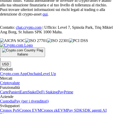
risultati futuri. Valuta attentamente se investire in crypto-asset è adatto
alla tua situazione finanziaria e al tuo livello di tolleranza al rischio.
Puoi trovare ulteriori informazioni sui rischi legati al trading o alla
detenzione di crypto-asset
qui
.
Contatto:
chat.crypto.com
| Ufficio: Level 7, Spinola Park, Triq Mikiel
Ang Borg, St Julians SPK 1000 Malta.
Italiano
|
USD
Prodotti
Crypto.com App
Onchain
Level Up
Mercati
Criptovalute
Funzionalità
Carte
Panieri
Earn
Stake
DeFi Staking
Pay
Prime
Aziende
Custodia
Pay (per i rivenditori)
Sviluppatori
Cronos PoS
Cronos EVM
Cronos zkEVM
Pay SDK
SDK agenti AI