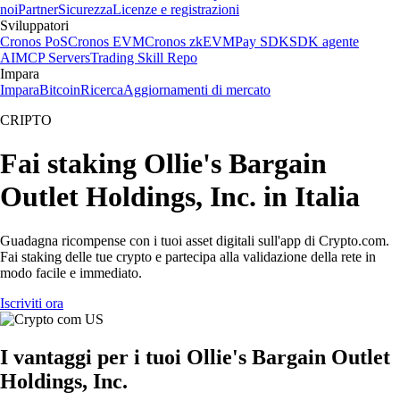
noi
Partner
Sicurezza
Licenze e registrazioni
Sviluppatori
Cronos PoS
Cronos EVM
Cronos zkEVM
Pay SDK
SDK agente
AI
MCP Servers
Trading Skill Repo
Impara
Impara
Bitcoin
Ricerca
Aggiornamenti di mercato
CRIPTO
Fai staking Ollie's Bargain
Outlet Holdings, Inc. in Italia
Guadagna ricompense con i tuoi asset digitali sull'app di Crypto.com.
Fai staking delle tue crypto e partecipa alla validazione della rete in
modo facile e immediato.
Iscriviti ora
I vantaggi per i tuoi Ollie's Bargain Outlet
Holdings, Inc.