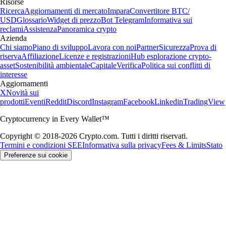
Risorse
Ricerca
Aggiornamenti di mercato
Impara
Convertitore BTC/
USD
Glossario
Widget di prezzo
Bot Telegram
Informativa sui
reclami
Assistenza
Panoramica crypto
Azienda
Chi siamo
Piano di sviluppo
Lavora con noi
Partner
Sicurezza
Prova di
riserva
Affiliazione
Licenze e registrazioni
Hub esplorazione crypto-
asset
Sostenibilità ambientale
Capitale
Verifica
Politica sui conflitti di
interesse
Aggiornamenti
X
Novità sui
prodotti
Eventi
Reddit
Discord
Instagram
Facebook
Linkedin
TradingView
Cryptocurrency in Every Wallet™
Copyright © 2018-2026 Crypto.com. Tutti i diritti riservati.
Termini e condizioni SEE
Informativa sulla privacy
Fees & Limits
Stato
Preferenze sui cookie