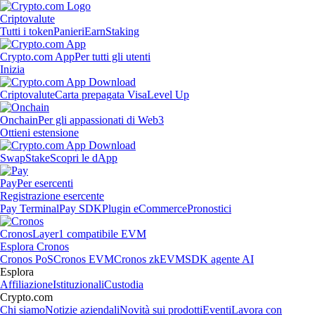
Criptovalute
Tutti i token
Panieri
Earn
Staking
Crypto.com App
Per tutti gli utenti
Inizia
Criptovalute
Carta prepagata Visa
Level Up
Onchain
Per gli appassionati di Web3
Ottieni estensione
Swap
Stake
Scopri le dApp
Pay
Per esercenti
Registrazione esercente
Pay Terminal
Pay SDK
Plugin eCommerce
Pronostici
Cronos
Layer1 compatibile EVM
Esplora Cronos
Cronos PoS
Cronos EVM
Cronos zkEVM
SDK agente AI
Esplora
Affiliazione
Istituzionali
Custodia
Crypto.com
Chi siamo
Notizie aziendali
Novità sui prodotti
Eventi
Lavora con