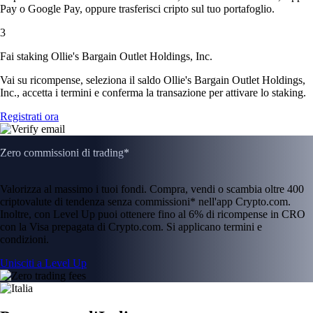
Pay o Google Pay, oppure trasferisci cripto sul tuo portafoglio.
3
Fai staking Ollie's Bargain Outlet Holdings, Inc.
Vai su ricompense, seleziona il saldo Ollie's Bargain Outlet Holdings,
Inc., accetta i termini e conferma la transazione per attivare lo staking.
Registrati ora
Zero commissioni di trading*
Valorizza al massimo i tuoi fondi. Compra, vendi o scambia oltre 400
criptovalute di tendenza senza commissioni* nell'app Crypto.com.
Inoltre, con Level Up puoi ottenere fino al 6% di ricompense in CRO
con la Visa prepagata di Crypto.com. Si applicano termini e
condizioni.
Unisciti a Level Up