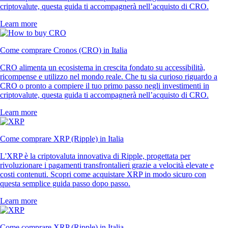
criptovalute, questa guida ti accompagnerà nell’acquisto di CRO.
Learn more
Come comprare Cronos (CRO) in Italia
CRO alimenta un ecosistema in crescita fondato su accessibilità,
ricompense e utilizzo nel mondo reale. Che tu sia curioso riguardo a
CRO o pronto a compiere il tuo primo passo negli investimenti in
criptovalute, questa guida ti accompagnerà nell’acquisto di CRO.
Learn more
Come comprare XRP (Ripple) in Italia
L'XRP è la criptovaluta innovativa di Ripple, progettata per
rivoluzionare i pagamenti transfrontalieri grazie a velocità elevate e
costi contenuti. Scopri come acquistare XRP in modo sicuro con
questa semplice guida passo dopo passo.
Learn more
Come comprare XRP (Ripple) in Italia