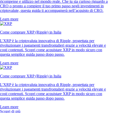
ricompense e utilizzo nel mondo reale. Che tu sia curioso riguardo a
CRO o pronto a compiere il tuo primo passo negli investimenti in
criptovalute, questa guida ti accompagnerà nell’acquisto di CRO.
Learn more
Come comprare XRP (Ripple) in Italia
L'XRP è la criptovaluta innovativa di Ripple, progettata per
rivoluzionare i pagamenti transfrontalieri grazie a velocità elevate e
costi contenuti. Scopri come acquistare XRP in modo sicuro con
questa semplice guida passo dopo passo.
Learn more
Come comprare XRP (Ripple) in Italia
L'XRP è la criptovaluta innovativa di Ripple, progettata per
rivoluzionare i pagamenti transfrontalieri grazie a velocità elevate e
costi contenuti. Scopri come acquistare XRP in modo sicuro con
questa semplice guida passo dopo passo.
Learn more
Scopri di più