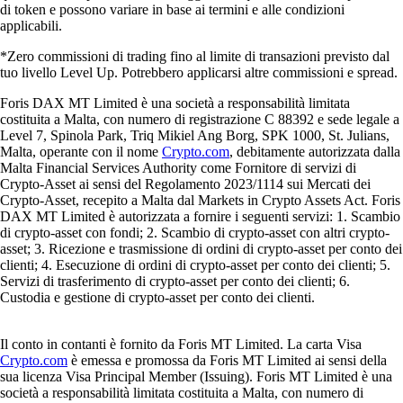
di token e possono variare in base ai termini e alle condizioni
applicabili.
*Zero commissioni di trading fino al limite di transazioni previsto dal
tuo livello Level Up. Potrebbero applicarsi altre commissioni e spread.
Foris DAX MT Limited è una società a responsabilità limitata
costituita a Malta, con numero di registrazione C 88392 e sede legale a
Level 7, Spinola Park, Triq Mikiel Ang Borg, SPK 1000, St. Julians,
Malta, operante con il nome
Crypto.com
, debitamente autorizzata dalla
Malta Financial Services Authority come Fornitore di servizi di
Crypto-Asset ai sensi del Regolamento 2023/1114 sui Mercati dei
Crypto-Asset, recepito a Malta dal Markets in Crypto Assets Act. Foris
DAX MT Limited è autorizzata a fornire i seguenti servizi: 1. Scambio
di crypto-asset con fondi; 2. Scambio di crypto-asset con altri crypto-
asset; 3. Ricezione e trasmissione di ordini di crypto-asset per conto dei
clienti; 4. Esecuzione di ordini di crypto-asset per conto dei clienti; 5.
Servizi di trasferimento di crypto-asset per conto dei clienti; 6.
Custodia e gestione di crypto-asset per conto dei clienti.
Il conto in contanti è fornito da Foris MT Limited. La carta Visa
Crypto.com
è emessa e promossa da Foris MT Limited ai sensi della
sua licenza Visa Principal Member (Issuing). Foris MT Limited è una
società a responsabilità limitata costituita a Malta, con numero di