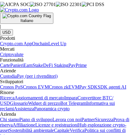
Italiano
|
USD
Prodotti
Crypto.com App
Onchain
Level Up
Mercati
Criptovalute
Funzionalità
Carte
Panieri
Earn
Stake
DeFi Staking
Pay
Prime
Aziende
Custodia
Pay (per i rivenditori)
Sviluppatori
Cronos PoS
Cronos EVM
Cronos zkEVM
Pay SDK
SDK agenti AI
Risorse
Ricerca
Aggiornamenti di mercato
Impara
Convertitore BTC/
USD
Glossario
Widget di prezzo
Bot Telegram
Informativa sui
reclami
Assistenza
Panoramica crypto
Azienda
Chi siamo
Piano di sviluppo
Lavora con noi
Partner
Sicurezza
Prova di
riserva
Affiliazione
Licenze e registrazioni
Hub esplorazione crypto-
asset
Sostenibilità ambientale
Capitale
Verifica
Politica sui conflitti di