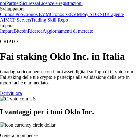
noi
Partner
Sicurezza
Licenze e registrazioni
Sviluppatori
Cronos PoS
Cronos EVM
Cronos zkEVM
Pay SDK
SDK agente
AI
MCP Servers
Trading Skill Repo
Impara
Impara
Bitcoin
Ricerca
Aggiornamenti di mercato
CRIPTO
Fai staking Oklo Inc. in Italia
Guadagna ricompense con i tuoi asset digitali sull'app di Crypto.com.
Fai staking delle tue crypto e partecipa alla validazione della rete in
modo facile e immediato.
Iscriviti ora
I vantaggi per i tuoi Oklo Inc.
Genera ricompense