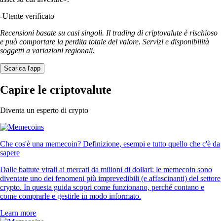
-
Utente verificato
Recensioni basate su casi singoli. Il trading di criptovalute è rischioso
e può comportare la perdita totale del valore. Servizi e disponibilità
soggetti a variazioni regionali.
Scarica l'app
Capire le criptovalute
Diventa un esperto di crypto
Che cos'è una memecoin? Definizione, esempi e tutto quello che c'è da
sapere
Dalle battute virali ai mercati da milioni di dollari: le memecoin sono
diventate uno dei fenomeni più imprevedibili (e affascinanti) del settore
crypto. In questa guida scopri come funzionano, perché contano e
come comprarle e gestirle in modo informato.
Learn more