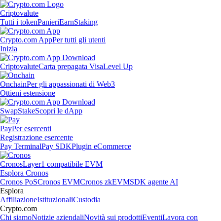
Criptovalute
Tutti i token
Panieri
Earn
Staking
Crypto.com App
Per tutti gli utenti
Inizia
Criptovalute
Carta prepagata Visa
Level Up
Onchain
Per gli appassionati di Web3
Ottieni estensione
Swap
Stake
Scopri le dApp
Pay
Per esercenti
Registrazione esercente
Pay Terminal
Pay SDK
Plugin eCommerce
Cronos
Layer1 compatibile EVM
Esplora Cronos
Cronos PoS
Cronos EVM
Cronos zkEVM
SDK agente AI
Esplora
Affiliazione
Istituzionali
Custodia
Crypto.com
Chi siamo
Notizie aziendali
Novità sui prodotti
Eventi
Lavora con