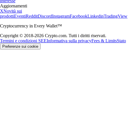
interesse
Aggiornamenti
X
Novità sui
prodotti
Eventi
Reddit
Discord
Instagram
Facebook
Linkedin
TradingView
Cryptocurrency in Every Wallet™
Copyright © 2018-2026 Crypto.com. Tutti i diritti riservati.
Termini e condizioni SEE
Informativa sulla privacy
Fees & Limits
Stato
Preferenze sui cookie