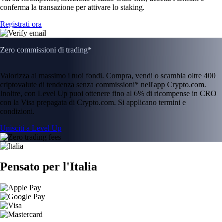
conferma la transazione per attivare lo staking.
Registrati ora
Zero commissioni di trading*
Valorizza al massimo i tuoi fondi. Compra, vendi o scambia oltre 400
criptovalute di tendenza senza commissioni* nell'app Crypto.com.
Inoltre, con Level Up puoi ottenere fino al 6% di ricompense in CRO
con la Visa prepagata di Crypto.com. Si applicano termini e
condizioni.
Unisciti a Level Up
Pensato per l'Italia