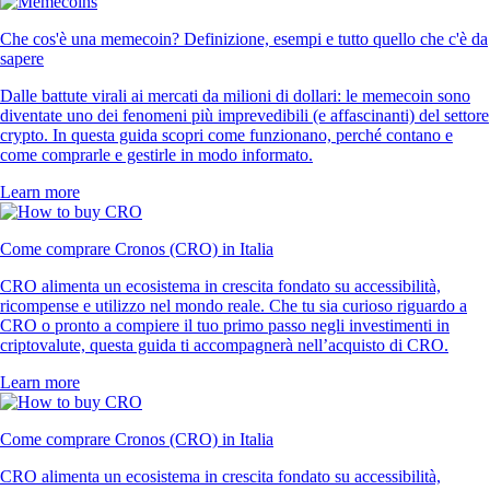
Che cos'è una memecoin? Definizione, esempi e tutto quello che c'è da
sapere
Dalle battute virali ai mercati da milioni di dollari: le memecoin sono
diventate uno dei fenomeni più imprevedibili (e affascinanti) del settore
crypto. In questa guida scopri come funzionano, perché contano e
come comprarle e gestirle in modo informato.
Learn more
Come comprare Cronos (CRO) in Italia
CRO alimenta un ecosistema in crescita fondato su accessibilità,
ricompense e utilizzo nel mondo reale. Che tu sia curioso riguardo a
CRO o pronto a compiere il tuo primo passo negli investimenti in
criptovalute, questa guida ti accompagnerà nell’acquisto di CRO.
Learn more
Come comprare Cronos (CRO) in Italia
CRO alimenta un ecosistema in crescita fondato su accessibilità,