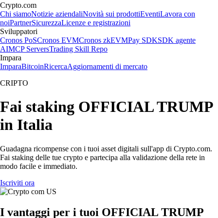
Crypto.com
Chi siamo
Notizie aziendali
Novità sui prodotti
Eventi
Lavora con
noi
Partner
Sicurezza
Licenze e registrazioni
Sviluppatori
Cronos PoS
Cronos EVM
Cronos zkEVM
Pay SDK
SDK agente
AI
MCP Servers
Trading Skill Repo
Impara
Impara
Bitcoin
Ricerca
Aggiornamenti di mercato
CRIPTO
Fai staking OFFICIAL TRUMP
in Italia
Guadagna ricompense con i tuoi asset digitali sull'app di Crypto.com.
Fai staking delle tue crypto e partecipa alla validazione della rete in
modo facile e immediato.
Iscriviti ora
I vantaggi per i tuoi OFFICIAL TRUMP