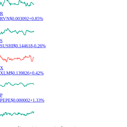
R
RVN
$
0.003092
+
0.85
%
S
SUSHI
$
0.144618
-0.26
%
X
XLM
$
0.139826
+
0.42
%
P
PEPE
$
0.000002
+
1.33
%