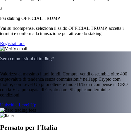
3
Fai staking OFFICIAL TRUMP
Vai su ricompense, seleziona il saldo OFFICIAL TRUMP, accetta i
termini e conferma la transazione per attivare lo staking.
Registrati ora
Zero commissioni di trading*
Valorizza al massimo i tuoi fondi. Compra, vendi o scambia oltre 400
criptovalute di tendenza senza commissioni* nell'app Crypto.com.
Inoltre, con Level Up puoi ottenere fino al 6% di ricompense in CRO
con la Visa prepagata di Crypto.com. Si applicano termini e
condizioni.
Unisciti a Level Up
Pensato per l'Italia