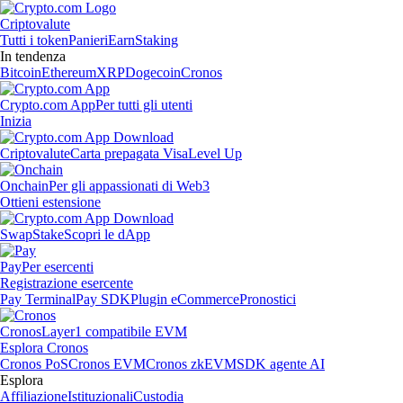
Criptovalute
Tutti i token
Panieri
Earn
Staking
In tendenza
Bitcoin
Ethereum
XRP
Dogecoin
Cronos
Crypto.com App
Per tutti gli utenti
Inizia
Criptovalute
Carta prepagata Visa
Level Up
Onchain
Per gli appassionati di Web3
Ottieni estensione
Swap
Stake
Scopri le dApp
Pay
Per esercenti
Registrazione esercente
Pay Terminal
Pay SDK
Plugin eCommerce
Pronostici
Cronos
Layer1 compatibile EVM
Esplora Cronos
Cronos PoS
Cronos EVM
Cronos zkEVM
SDK agente AI
Esplora
Affiliazione
Istituzionali
Custodia