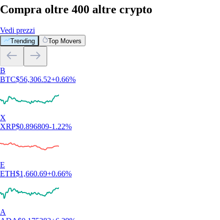
Compra oltre 400 altre crypto
Vedi prezzi
Trending
Top Movers
B
BTC
$
56,306.52
+
0.66
%
X
XRP
$
0.896809
-1.22
%
E
ETH
$
1,660.69
+
0.66
%
A