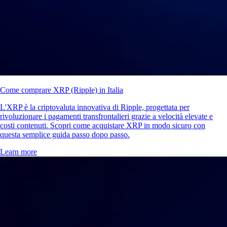
Come comprare XRP (Ripple) in Italia
L'XRP è la criptovaluta innovativa di Ripple, progettata per
rivoluzionare i pagamenti transfrontalieri grazie a velocità elevate e
costi contenuti. Scopri come acquistare XRP in modo sicuro con
questa semplice guida passo dopo passo.
Learn more