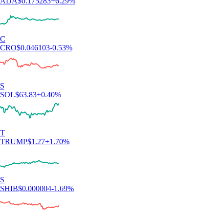
ADA
$
0.175283
+
6.29
%
C
CRO
$
0.046103
-0.53
%
S
SOL
$
63.83
+
0.40
%
T
TRUMP
$
1.27
+
1.70
%
S
SHIB
$
0.000004
-1.69
%