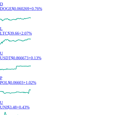
D
DOGE
$
0.060269
+
0.76
%
L
LTC
$
39.66
+
2.07
%
U
USDT
$
0.866673
+
0.13
%
P
POL
$
0.06603
+
1.02
%
U
UNI
$
3.48
+
0.43
%