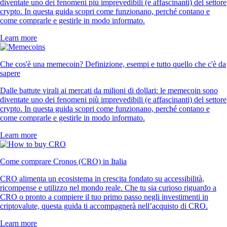
diventate uno dei fenomeni più imprevedibili (e affascinanti) del settore
crypto. In questa guida scopri come funzionano, perché contano e
come comprarle e gestirle in modo informato.
Learn more
Che cos'è una memecoin? Definizione, esempi e tutto quello che c'è da
sapere
Dalle battute virali ai mercati da milioni di dollari: le memecoin sono
diventate uno dei fenomeni più imprevedibili (e affascinanti) del settore
crypto. In questa guida scopri come funzionano, perché contano e
come comprarle e gestirle in modo informato.
Learn more
Come comprare Cronos (CRO) in Italia
CRO alimenta un ecosistema in crescita fondato su accessibilità,
ricompense e utilizzo nel mondo reale. Che tu sia curioso riguardo a
CRO o pronto a compiere il tuo primo passo negli investimenti in
criptovalute, questa guida ti accompagnerà nell’acquisto di CRO.
Learn more