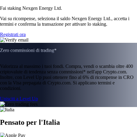
Fai staking Nexgen Energy Ltd.
Vai su ricompense, seleziona il saldo Nexgen Energy Ltd., accetta i
termini e conferma la transazione per attivare lo staking.
Registrati ora
Zero commissioni di trading*
Valorizza al massimo i tuoi fondi. Compra, vendi o scambia oltre 400
criptovalute di tendenza senza commissioni* nell'app Crypto.com.
Inoltre, con Level Up puoi ottenere fino al 6% di ricompense in CRO
con la Visa prepagata di Crypto.com. Si applicano termini e
condizioni.
Unisciti a Level Up
Pensato per l'Italia