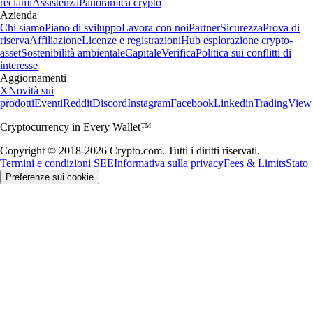
reclami
Assistenza
Panoramica crypto
Azienda
Chi siamo
Piano di sviluppo
Lavora con noi
Partner
Sicurezza
Prova di
riserva
Affiliazione
Licenze e registrazioni
Hub esplorazione crypto-
asset
Sostenibilità ambientale
Capitale
Verifica
Politica sui conflitti di
interesse
Aggiornamenti
X
Novità sui
prodotti
Eventi
Reddit
Discord
Instagram
Facebook
Linkedin
TradingView
Cryptocurrency in Every Wallet™
Copyright © 2018-2026 Crypto.com. Tutti i diritti riservati.
Termini e condizioni SEE
Informativa sulla privacy
Fees & Limits
Stato
Preferenze sui cookie