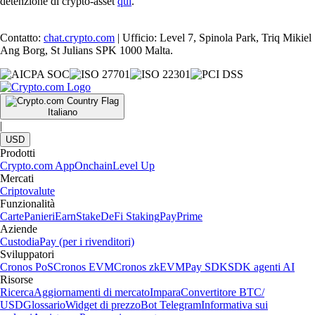
detenzione di crypto-asset
qui
.
Contatto:
chat.crypto.com
| Ufficio: Level 7, Spinola Park, Triq Mikiel
Ang Borg, St Julians SPK 1000 Malta.
Italiano
|
USD
Prodotti
Crypto.com App
Onchain
Level Up
Mercati
Criptovalute
Funzionalità
Carte
Panieri
Earn
Stake
DeFi Staking
Pay
Prime
Aziende
Custodia
Pay (per i rivenditori)
Sviluppatori
Cronos PoS
Cronos EVM
Cronos zkEVM
Pay SDK
SDK agenti AI
Risorse
Ricerca
Aggiornamenti di mercato
Impara
Convertitore BTC/
USD
Glossario
Widget di prezzo
Bot Telegram
Informativa sui