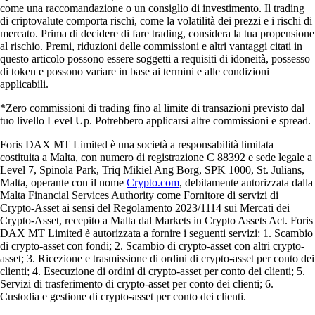
come una raccomandazione o un consiglio di investimento. Il trading
di criptovalute comporta rischi, come la volatilità dei prezzi e i rischi di
mercato. Prima di decidere di fare trading, considera la tua propensione
al rischio. Premi, riduzioni delle commissioni e altri vantaggi citati in
questo articolo possono essere soggetti a requisiti di idoneità, possesso
di token e possono variare in base ai termini e alle condizioni
applicabili.
*Zero commissioni di trading fino al limite di transazioni previsto dal
tuo livello Level Up. Potrebbero applicarsi altre commissioni e spread.
Foris DAX MT Limited è una società a responsabilità limitata
costituita a Malta, con numero di registrazione C 88392 e sede legale a
Level 7, Spinola Park, Triq Mikiel Ang Borg, SPK 1000, St. Julians,
Malta, operante con il nome
Crypto.com
, debitamente autorizzata dalla
Malta Financial Services Authority come Fornitore di servizi di
Crypto-Asset ai sensi del Regolamento 2023/1114 sui Mercati dei
Crypto-Asset, recepito a Malta dal Markets in Crypto Assets Act. Foris
DAX MT Limited è autorizzata a fornire i seguenti servizi: 1. Scambio
di crypto-asset con fondi; 2. Scambio di crypto-asset con altri crypto-
asset; 3. Ricezione e trasmissione di ordini di crypto-asset per conto dei
clienti; 4. Esecuzione di ordini di crypto-asset per conto dei clienti; 5.
Servizi di trasferimento di crypto-asset per conto dei clienti; 6.
Custodia e gestione di crypto-asset per conto dei clienti.