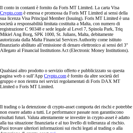
Il conto in contanti è fornito da Foris MT Limited. La carta Visa
Crypto.com
è emessa e promossa da Foris MT Limited ai sensi della
sua licenza Visa Principal Member (Issuing). Foris MT Limited è una
società a responsabilità limitata costituita a Malta, con numero di
registrazione C 90348 e sede legale al Level 7, Spinola Park, Triq
Mikiel Ang Borg, SPK 1000, St. Julians, Malta, debitamente
autorizzata dalla Malta Financial Services Authority come istituto
finanziario abilitato all’emissione di denaro elettronico ai sensi del 3°
Allegato al Financial Institutions Act (Electronic Money Institutions).
Qualsiasi altro prodotto o servizio offerto e pubblicizzato su questa
pagina web o sull’App
Crypto.com
è fornito da altre società del
gruppo e non rientra nei servizi regolamentati di Foris DAX MT
Limited o Foris MT Limited.
Il trading o la detenzione di crypto-asset comporta dei rischi e potrebbe
non essere adatto a tutti. Le performance passate non garantiscono
risultati futuri. Valuta attentamente se investire in crypto-asset è adatto
alla tua situazione finanziaria e al tuo livello di tolleranza al rischio.
Puoi trovare ulteriori informazioni sui rischi legati al trading o alla