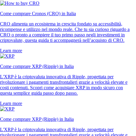
Come comprare Cronos (CRO) in Italia
CRO alimenta un ecosistema in crescita fondato su accessibilità,
ricompense e utilizzo nel mondo reale. Che tu sia curioso riguardo a
CRO o pronto a compiere il tuo primo passo negli investimenti in
criptovalute, questa guida ti accompagnerà nell’acquisto di CRO.
Learn more
Come comprare XRP (Ripple) in Italia
L'XRP è la criptovaluta innovativa di Ripple, progettata per
rivoluzionare i pagamenti transfrontalieri grazie a velocità elevate e
costi contenuti. Scopri come acquistare XRP in modo sicuro con
questa semplice guida passo dopo passo.
Learn more
Come comprare XRP (Ripple) in Italia
L'XRP è la criptovaluta innovativa di Ripple, progettata per
rivoluzionare i pagamenti transfrontalieri grazie a velocità elevate e