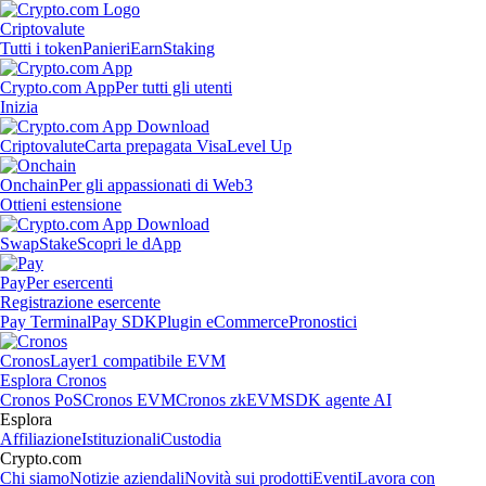
Criptovalute
Tutti i token
Panieri
Earn
Staking
Crypto.com App
Per tutti gli utenti
Inizia
Criptovalute
Carta prepagata Visa
Level Up
Onchain
Per gli appassionati di Web3
Ottieni estensione
Swap
Stake
Scopri le dApp
Pay
Per esercenti
Registrazione esercente
Pay Terminal
Pay SDK
Plugin eCommerce
Pronostici
Cronos
Layer1 compatibile EVM
Esplora Cronos
Cronos PoS
Cronos EVM
Cronos zkEVM
SDK agente AI
Esplora
Affiliazione
Istituzionali
Custodia
Crypto.com
Chi siamo
Notizie aziendali
Novità sui prodotti
Eventi
Lavora con