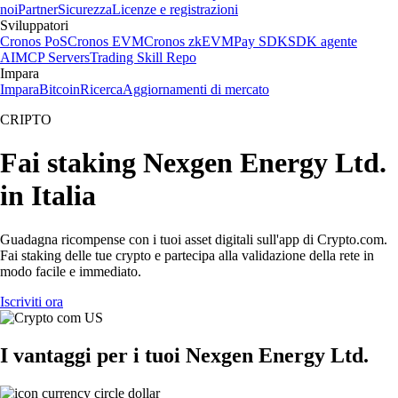
noi
Partner
Sicurezza
Licenze e registrazioni
Sviluppatori
Cronos PoS
Cronos EVM
Cronos zkEVM
Pay SDK
SDK agente
AI
MCP Servers
Trading Skill Repo
Impara
Impara
Bitcoin
Ricerca
Aggiornamenti di mercato
CRIPTO
Fai staking Nexgen Energy Ltd.
in Italia
Guadagna ricompense con i tuoi asset digitali sull'app di Crypto.com.
Fai staking delle tue crypto e partecipa alla validazione della rete in
modo facile e immediato.
Iscriviti ora
I vantaggi per i tuoi Nexgen Energy Ltd.