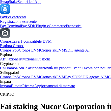
Swap
Stake
Scopri le dApp
Pay
Per esercenti
Registrazione esercente
Pay Terminal
Pay SDK
Plugin eCommerce
Pronostici
Cronos
Layer1 compatibile EVM
Esplora Cronos
Cronos PoS
Cronos EVM
Cronos zkEVM
SDK agente AI
Esplora
Affiliazione
Istituzionali
Custodia
Crypto.com
Chi siamo
Notizie aziendali
Novità sui prodotti
Eventi
Lavora con noi
Par
Sviluppatori
Cronos PoS
Cronos EVM
Cronos zkEVM
Pay SDK
SDK agente AI
MCP
Impara
Impara
Bitcoin
Ricerca
Aggiornamenti di mercato
CRIPTO
Fai staking Nucor Corporation in