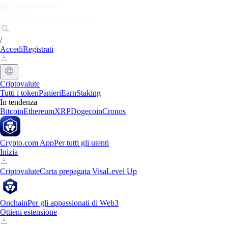
Mercati
Privati
Aziende
Scopri
/
Accedi
Registrati
Criptovalute
Tutti i token
Panieri
Earn
Staking
In tendenza
Bitcoin
Ethereum
XRP
Dogecoin
Cronos
Crypto.com App
Per tutti gli utenti
Inizia
Criptovalute
Carta prepagata Visa
Level Up
Onchain
Per gli appassionati di Web3
Ottieni estensione