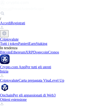
Mercati
Privati
Aziende
Scopri
/
Accedi
Registrati
Criptovalute
Tutti i token
Panieri
Earn
Staking
In tendenza
Bitcoin
Ethereum
XRP
Dogecoin
Cronos
Crypto.com App
Per tutti gli utenti
Inizia
Criptovalute
Carta prepagata Visa
Level Up
Onchain
Per gli appassionati di Web3
Ottieni estensione