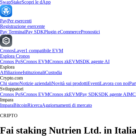
Swap
Stake
Scopri le dApp
Pay
Per esercenti
Registrazione esercente
Pay Terminal
Pay SDK
Plugin eCommerce
Pronostici
Cronos
Layer1 compatibile EVM
Esplora Cronos
Cronos PoS
Cronos EVM
Cronos zkEVM
SDK agente AI
Esplora
Affiliazione
Istituzionali
Custodia
Crypto.com
Chi siamo
Notizie aziendali
Novità sui prodotti
Eventi
Lavora con noi
Par
Sviluppatori
Cronos PoS
Cronos EVM
Cronos zkEVM
Pay SDK
SDK agente AI
MCP
Impara
Impara
Bitcoin
Ricerca
Aggiornamenti di mercato
CRIPTO
Fai staking Nutrien Ltd. in Itali