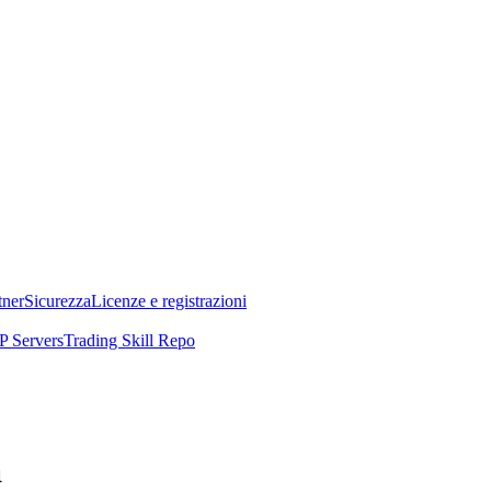
tner
Sicurezza
Licenze e registrazioni
 Servers
Trading Skill Repo
a