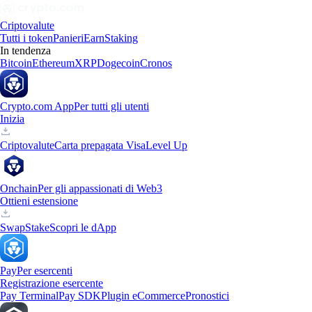
Criptovalute
Tutti i token
Panieri
Earn
Staking
In tendenza
Bitcoin
Ethereum
XRP
Dogecoin
Cronos
Crypto.com App
Per tutti gli utenti
Inizia
Criptovalute
Carta prepagata Visa
Level Up
Onchain
Per gli appassionati di Web3
Ottieni estensione
Swap
Stake
Scopri le dApp
Pay
Per esercenti
Registrazione esercente
Pay Terminal
Pay SDK
Plugin eCommerce
Pronostici