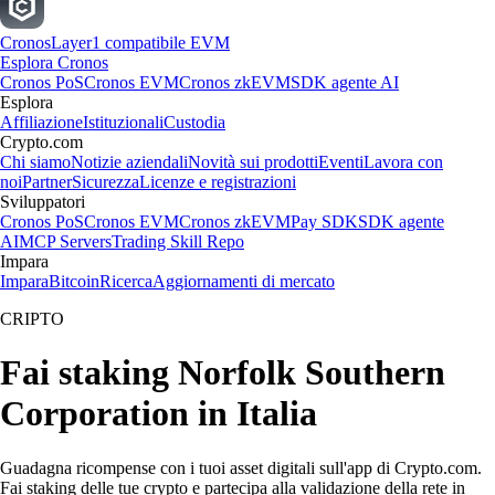
Cronos
Layer1 compatibile EVM
Esplora Cronos
Cronos PoS
Cronos EVM
Cronos zkEVM
SDK agente AI
Esplora
Affiliazione
Istituzionali
Custodia
Crypto.com
Chi siamo
Notizie aziendali
Novità sui prodotti
Eventi
Lavora con
noi
Partner
Sicurezza
Licenze e registrazioni
Sviluppatori
Cronos PoS
Cronos EVM
Cronos zkEVM
Pay SDK
SDK agente
AI
MCP Servers
Trading Skill Repo
Impara
Impara
Bitcoin
Ricerca
Aggiornamenti di mercato
CRIPTO
Fai staking Norfolk Southern
Corporation in Italia
Guadagna ricompense con i tuoi asset digitali sull'app di Crypto.com.
Fai staking delle tue crypto e partecipa alla validazione della rete in