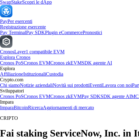
Swap
Stake
Scopri le dApp
Pay
Per esercenti
Registrazione esercente
Pay Terminal
Pay SDK
Plugin eCommerce
Pronostici
Cronos
Layer1 compatibile EVM
Esplora Cronos
Cronos PoS
Cronos EVM
Cronos zkEVM
SDK agente AI
Esplora
Affiliazione
Istituzionali
Custodia
Crypto.com
Chi siamo
Notizie aziendali
Novità sui prodotti
Eventi
Lavora con noi
Par
Sviluppatori
Cronos PoS
Cronos EVM
Cronos zkEVM
Pay SDK
SDK agente AI
MCP
Impara
Impara
Bitcoin
Ricerca
Aggiornamenti di mercato
CRIPTO
Fai staking ServiceNow, Inc. in I