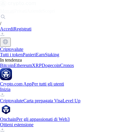
Mercati
Privati
Aziende
Scopri
/
Accedi
Registrati
Criptovalute
Tutti i token
Panieri
Earn
Staking
In tendenza
Bitcoin
Ethereum
XRP
Dogecoin
Cronos
Crypto.com App
Per tutti gli utenti
Inizia
Criptovalute
Carta prepagata Visa
Level Up
Onchain
Per gli appassionati di Web3
Ottieni estensione