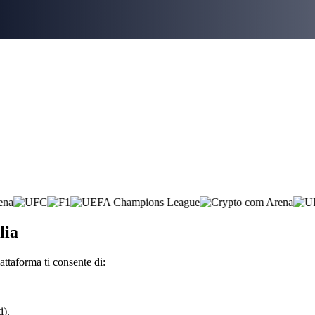
lia
ttaforma ti consente di:
i).