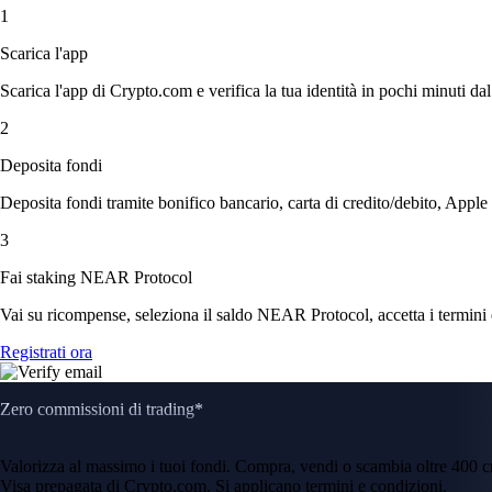
1
Scarica l'app
Scarica l'app di Crypto.com e verifica la tua identità in pochi minuti dal
2
Deposita fondi
Deposita fondi tramite bonifico bancario, carta di credito/debito, Apple
3
Fai staking NEAR Protocol
Vai su ricompense, seleziona il saldo NEAR Protocol, accetta i termini e
Registrati ora
Zero commissioni di trading*
Valorizza al massimo i tuoi fondi. Compra, vendi o scambia oltre 400 
Visa prepagata di Crypto.com. Si applicano termini e condizioni.