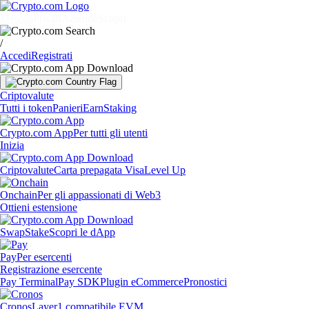
Mercati
Privati
Aziende
Scopri
/
Accedi
Registrati
Criptovalute
Tutti i token
Panieri
Earn
Staking
Crypto.com App
Per tutti gli utenti
Inizia
Criptovalute
Carta prepagata Visa
Level Up
Onchain
Per gli appassionati di Web3
Ottieni estensione
Swap
Stake
Scopri le dApp
Pay
Per esercenti
Registrazione esercente
Pay Terminal
Pay SDK
Plugin eCommerce
Pronostici
Cronos
Layer1 compatibile EVM