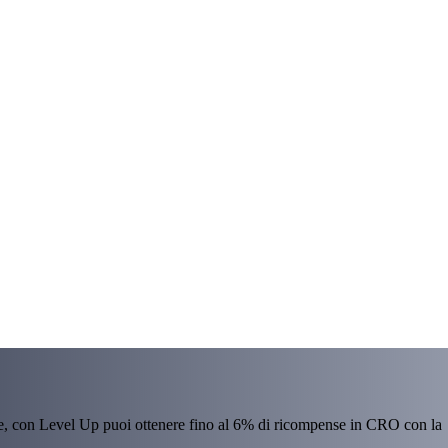
re, con Level Up puoi ottenere fino al 6% di ricompense in CRO con la