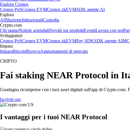
Esplora Cronos
Cronos PoS
Cronos EVM
Cronos zkEVM
SDK agente AI
Esplora
Affiliazione
Istituzionali
Custodia
Crypto.com
Chi siamo
Notizie aziendali
Novità sui prodotti
Eventi
Lavora con noi
Par
Sviluppatori
Cronos PoS
Cronos EVM
Cronos zkEVM
Pay SDK
SDK agente AI
MCP
Impara
Impara
Bitcoin
Ricerca
Aggiornamenti di mercato
CRIPTO
Fai staking NEAR Protocol in Ita
Guadagna ricompense con i tuoi asset digitali sull'app di Crypto.com. Fa
Iscriviti ora
I vantaggi per i tuoi NEAR Protocol