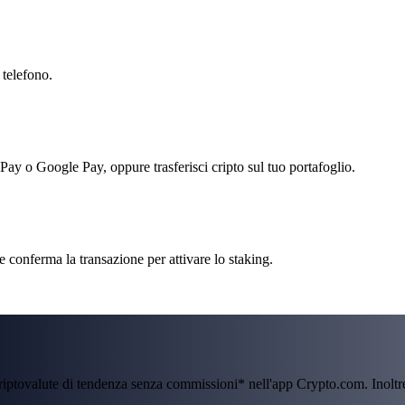
 telefono.
 Pay o Google Pay, oppure trasferisci cripto sul tuo portafoglio.
 conferma la transazione per attivare lo staking.
criptovalute di tendenza senza commissioni* nell'app Crypto.com. Inolt