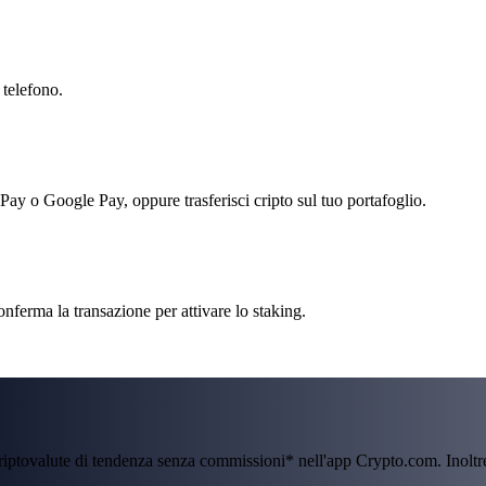
 telefono.
 Pay o Google Pay, oppure trasferisci cripto sul tuo portafoglio.
onferma la transazione per attivare lo staking.
criptovalute di tendenza senza commissioni* nell'app Crypto.com. Inolt