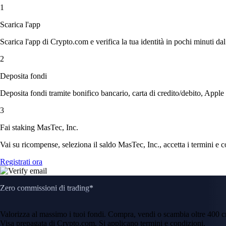
1
Scarica l'app
Scarica l'app di Crypto.com e verifica la tua identità in pochi minuti dal
2
Deposita fondi
Deposita fondi tramite bonifico bancario, carta di credito/debito, Apple
3
Fai staking MasTec, Inc.
Vai su ricompense, seleziona il saldo MasTec, Inc., accetta i termini e c
Registrati ora
Zero commissioni di trading*
Valorizza al massimo i tuoi fondi. Compra, vendi o scambia oltre 400 
Visa prepagata di Crypto.com. Si applicano termini e condizioni.