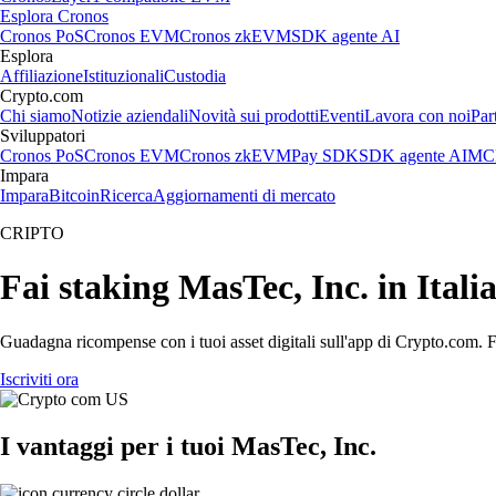
Esplora Cronos
Cronos PoS
Cronos EVM
Cronos zkEVM
SDK agente AI
Esplora
Affiliazione
Istituzionali
Custodia
Crypto.com
Chi siamo
Notizie aziendali
Novità sui prodotti
Eventi
Lavora con noi
Par
Sviluppatori
Cronos PoS
Cronos EVM
Cronos zkEVM
Pay SDK
SDK agente AI
MCP
Impara
Impara
Bitcoin
Ricerca
Aggiornamenti di mercato
CRIPTO
Fai staking MasTec, Inc. in Itali
Guadagna ricompense con i tuoi asset digitali sull'app di Crypto.com. Fa
Iscriviti ora
I vantaggi per i tuoi MasTec, Inc.