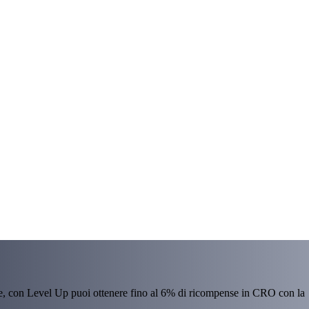
re, con Level Up puoi ottenere fino al 6% di ricompense in CRO con la