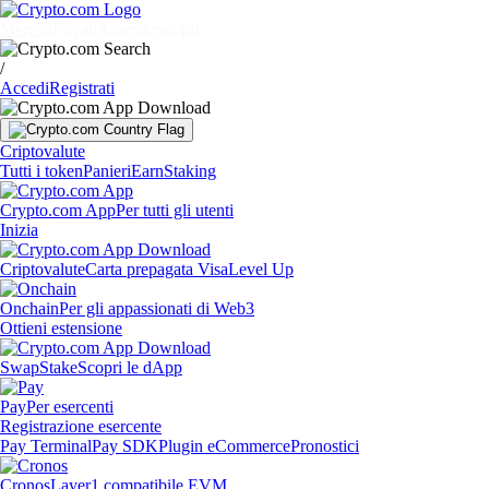
Mercati
Privati
Aziende
Scopri
/
Accedi
Registrati
Criptovalute
Tutti i token
Panieri
Earn
Staking
Crypto.com App
Per tutti gli utenti
Inizia
Criptovalute
Carta prepagata Visa
Level Up
Onchain
Per gli appassionati di Web3
Ottieni estensione
Swap
Stake
Scopri le dApp
Pay
Per esercenti
Registrazione esercente
Pay Terminal
Pay SDK
Plugin eCommerce
Pronostici
Cronos
Layer1 compatibile EVM