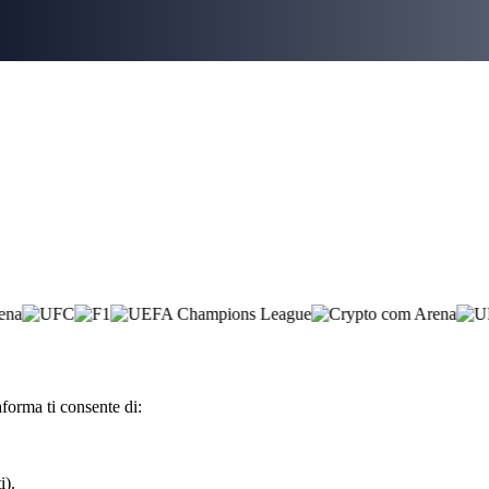
aforma ti consente di:
i).