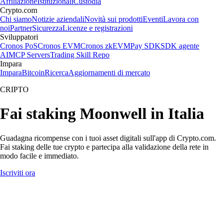
Affiliazione
Istituzionali
Custodia
Crypto.com
Chi siamo
Notizie aziendali
Novità sui prodotti
Eventi
Lavora con
noi
Partner
Sicurezza
Licenze e registrazioni
Sviluppatori
Cronos PoS
Cronos EVM
Cronos zkEVM
Pay SDK
SDK agente
AI
MCP Servers
Trading Skill Repo
Impara
Impara
Bitcoin
Ricerca
Aggiornamenti di mercato
CRIPTO
Fai staking Moonwell in Italia
Guadagna ricompense con i tuoi asset digitali sull'app di Crypto.com.
Fai staking delle tue crypto e partecipa alla validazione della rete in
modo facile e immediato.
Iscriviti ora