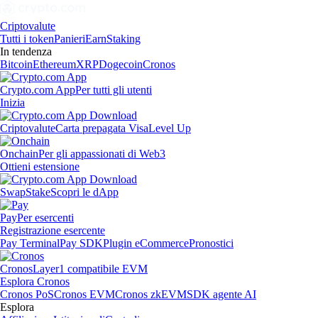
Criptovalute
Tutti i token
Panieri
Earn
Staking
In tendenza
Bitcoin
Ethereum
XRP
Dogecoin
Cronos
Crypto.com App
Per tutti gli utenti
Inizia
Criptovalute
Carta prepagata Visa
Level Up
Onchain
Per gli appassionati di Web3
Ottieni estensione
Swap
Stake
Scopri le dApp
Pay
Per esercenti
Registrazione esercente
Pay Terminal
Pay SDK
Plugin eCommerce
Pronostici
Cronos
Layer1 compatibile EVM
Esplora Cronos
Cronos PoS
Cronos EVM
Cronos zkEVM
SDK agente AI
Esplora