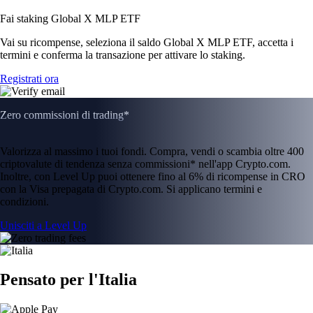
Fai staking Global X MLP ETF
Vai su ricompense, seleziona il saldo Global X MLP ETF, accetta i
termini e conferma la transazione per attivare lo staking.
Registrati ora
Zero commissioni di trading*
Valorizza al massimo i tuoi fondi. Compra, vendi o scambia oltre 400
criptovalute di tendenza senza commissioni* nell'app Crypto.com.
Inoltre, con Level Up puoi ottenere fino al 6% di ricompense in CRO
con la Visa prepagata di Crypto.com. Si applicano termini e
condizioni.
Unisciti a Level Up
Pensato per l'Italia