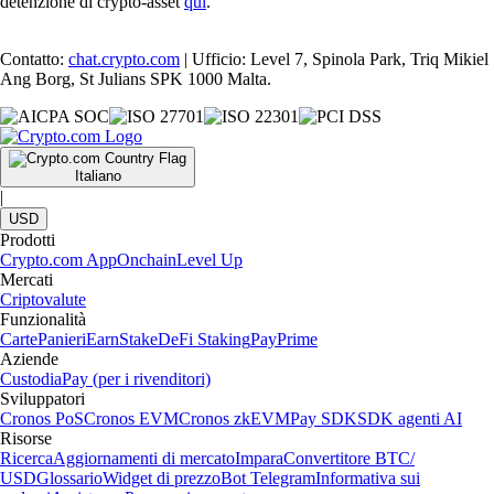
detenzione di crypto-asset
qui
.
Contatto:
chat.crypto.com
| Ufficio: Level 7, Spinola Park, Triq Mikiel
Ang Borg, St Julians SPK 1000 Malta.
Italiano
|
USD
Prodotti
Crypto.com App
Onchain
Level Up
Mercati
Criptovalute
Funzionalità
Carte
Panieri
Earn
Stake
DeFi Staking
Pay
Prime
Aziende
Custodia
Pay (per i rivenditori)
Sviluppatori
Cronos PoS
Cronos EVM
Cronos zkEVM
Pay SDK
SDK agenti AI
Risorse
Ricerca
Aggiornamenti di mercato
Impara
Convertitore BTC/
USD
Glossario
Widget di prezzo
Bot Telegram
Informativa sui