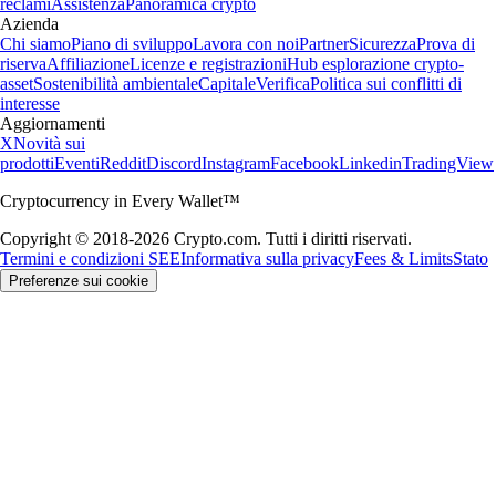
reclami
Assistenza
Panoramica crypto
Azienda
Chi siamo
Piano di sviluppo
Lavora con noi
Partner
Sicurezza
Prova di
riserva
Affiliazione
Licenze e registrazioni
Hub esplorazione crypto-
asset
Sostenibilità ambientale
Capitale
Verifica
Politica sui conflitti di
interesse
Aggiornamenti
X
Novità sui
prodotti
Eventi
Reddit
Discord
Instagram
Facebook
Linkedin
TradingView
Cryptocurrency in Every Wallet™
Copyright © 2018-2026 Crypto.com. Tutti i diritti riservati.
Termini e condizioni SEE
Informativa sulla privacy
Fees & Limits
Stato
Preferenze sui cookie