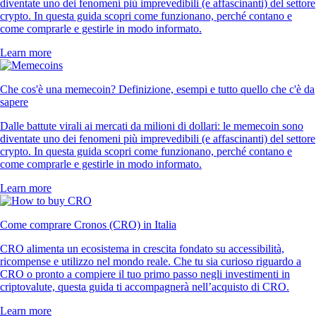
diventate uno dei fenomeni più imprevedibili (e affascinanti) del settore
crypto. In questa guida scopri come funzionano, perché contano e
come comprarle e gestirle in modo informato.
Learn more
Che cos'è una memecoin? Definizione, esempi e tutto quello che c'è da
sapere
Dalle battute virali ai mercati da milioni di dollari: le memecoin sono
diventate uno dei fenomeni più imprevedibili (e affascinanti) del settore
crypto. In questa guida scopri come funzionano, perché contano e
come comprarle e gestirle in modo informato.
Learn more
Come comprare Cronos (CRO) in Italia
CRO alimenta un ecosistema in crescita fondato su accessibilità,
ricompense e utilizzo nel mondo reale. Che tu sia curioso riguardo a
CRO o pronto a compiere il tuo primo passo negli investimenti in
criptovalute, questa guida ti accompagnerà nell’acquisto di CRO.
Learn more