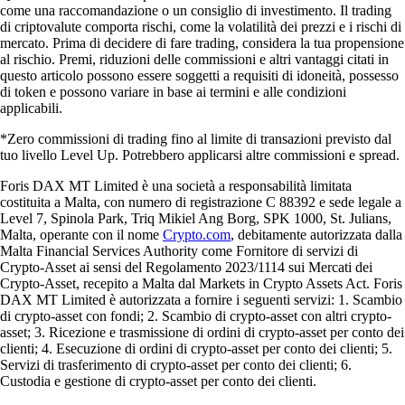
come una raccomandazione o un consiglio di investimento. Il trading
di criptovalute comporta rischi, come la volatilità dei prezzi e i rischi di
mercato. Prima di decidere di fare trading, considera la tua propensione
al rischio. Premi, riduzioni delle commissioni e altri vantaggi citati in
questo articolo possono essere soggetti a requisiti di idoneità, possesso
di token e possono variare in base ai termini e alle condizioni
applicabili.
*Zero commissioni di trading fino al limite di transazioni previsto dal
tuo livello Level Up. Potrebbero applicarsi altre commissioni e spread.
Foris DAX MT Limited è una società a responsabilità limitata
costituita a Malta, con numero di registrazione C 88392 e sede legale a
Level 7, Spinola Park, Triq Mikiel Ang Borg, SPK 1000, St. Julians,
Malta, operante con il nome
Crypto.com
, debitamente autorizzata dalla
Malta Financial Services Authority come Fornitore di servizi di
Crypto-Asset ai sensi del Regolamento 2023/1114 sui Mercati dei
Crypto-Asset, recepito a Malta dal Markets in Crypto Assets Act. Foris
DAX MT Limited è autorizzata a fornire i seguenti servizi: 1. Scambio
di crypto-asset con fondi; 2. Scambio di crypto-asset con altri crypto-
asset; 3. Ricezione e trasmissione di ordini di crypto-asset per conto dei
clienti; 4. Esecuzione di ordini di crypto-asset per conto dei clienti; 5.
Servizi di trasferimento di crypto-asset per conto dei clienti; 6.
Custodia e gestione di crypto-asset per conto dei clienti.