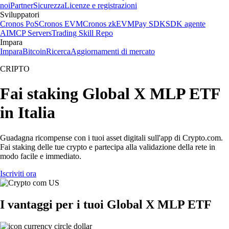
noi
Partner
Sicurezza
Licenze e registrazioni
Sviluppatori
Cronos PoS
Cronos EVM
Cronos zkEVM
Pay SDK
SDK agente
AI
MCP Servers
Trading Skill Repo
Impara
Impara
Bitcoin
Ricerca
Aggiornamenti di mercato
CRIPTO
Fai staking Global X MLP ETF
in Italia
Guadagna ricompense con i tuoi asset digitali sull'app di Crypto.com.
Fai staking delle tue crypto e partecipa alla validazione della rete in
modo facile e immediato.
Iscriviti ora
I vantaggi per i tuoi Global X MLP ETF