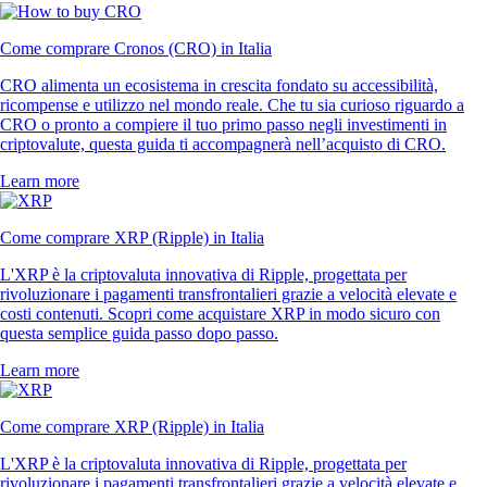
Come comprare Cronos (CRO) in Italia
CRO alimenta un ecosistema in crescita fondato su accessibilità,
ricompense e utilizzo nel mondo reale. Che tu sia curioso riguardo a
CRO o pronto a compiere il tuo primo passo negli investimenti in
criptovalute, questa guida ti accompagnerà nell’acquisto di CRO.
Learn more
Come comprare XRP (Ripple) in Italia
L'XRP è la criptovaluta innovativa di Ripple, progettata per
rivoluzionare i pagamenti transfrontalieri grazie a velocità elevate e
costi contenuti. Scopri come acquistare XRP in modo sicuro con
questa semplice guida passo dopo passo.
Learn more
Come comprare XRP (Ripple) in Italia
L'XRP è la criptovaluta innovativa di Ripple, progettata per
rivoluzionare i pagamenti transfrontalieri grazie a velocità elevate e