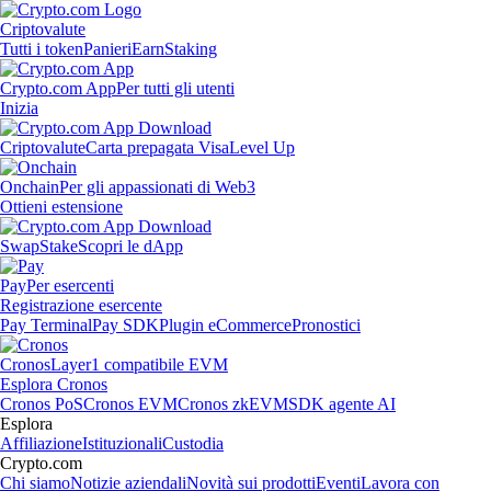
Criptovalute
Tutti i token
Panieri
Earn
Staking
Crypto.com App
Per tutti gli utenti
Inizia
Criptovalute
Carta prepagata Visa
Level Up
Onchain
Per gli appassionati di Web3
Ottieni estensione
Swap
Stake
Scopri le dApp
Pay
Per esercenti
Registrazione esercente
Pay Terminal
Pay SDK
Plugin eCommerce
Pronostici
Cronos
Layer1 compatibile EVM
Esplora Cronos
Cronos PoS
Cronos EVM
Cronos zkEVM
SDK agente AI
Esplora
Affiliazione
Istituzionali
Custodia
Crypto.com
Chi siamo
Notizie aziendali
Novità sui prodotti
Eventi
Lavora con