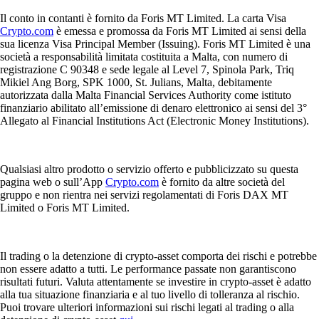
Il conto in contanti è fornito da Foris MT Limited. La carta Visa
Crypto.com
è emessa e promossa da Foris MT Limited ai sensi della
sua licenza Visa Principal Member (Issuing). Foris MT Limited è una
società a responsabilità limitata costituita a Malta, con numero di
registrazione C 90348 e sede legale al Level 7, Spinola Park, Triq
Mikiel Ang Borg, SPK 1000, St. Julians, Malta, debitamente
autorizzata dalla Malta Financial Services Authority come istituto
finanziario abilitato all’emissione di denaro elettronico ai sensi del 3°
Allegato al Financial Institutions Act (Electronic Money Institutions).
Qualsiasi altro prodotto o servizio offerto e pubblicizzato su questa
pagina web o sull’App
Crypto.com
è fornito da altre società del
gruppo e non rientra nei servizi regolamentati di Foris DAX MT
Limited o Foris MT Limited.
Il trading o la detenzione di crypto-asset comporta dei rischi e potrebbe
non essere adatto a tutti. Le performance passate non garantiscono
risultati futuri. Valuta attentamente se investire in crypto-asset è adatto
alla tua situazione finanziaria e al tuo livello di tolleranza al rischio.
Puoi trovare ulteriori informazioni sui rischi legati al trading o alla