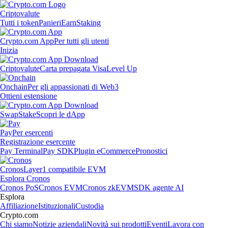
Criptovalute
Tutti i token
Panieri
Earn
Staking
Crypto.com App
Per tutti gli utenti
Inizia
Criptovalute
Carta prepagata Visa
Level Up
Onchain
Per gli appassionati di Web3
Ottieni estensione
Swap
Stake
Scopri le dApp
Pay
Per esercenti
Registrazione esercente
Pay Terminal
Pay SDK
Plugin eCommerce
Pronostici
Cronos
Layer1 compatibile EVM
Esplora Cronos
Cronos PoS
Cronos EVM
Cronos zkEVM
SDK agente AI
Esplora
Affiliazione
Istituzionali
Custodia
Crypto.com
Chi siamo
Notizie aziendali
Novità sui prodotti
Eventi
Lavora con