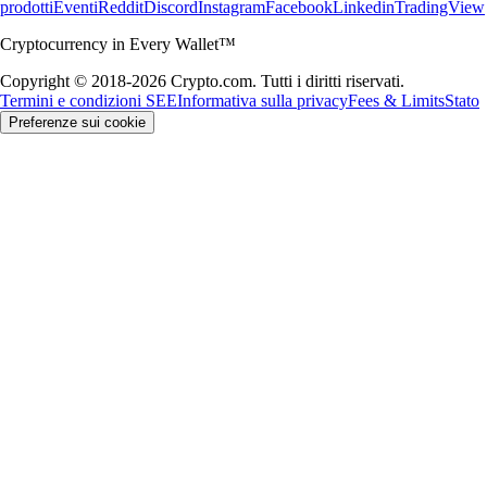
prodotti
Eventi
Reddit
Discord
Instagram
Facebook
Linkedin
TradingView
Cryptocurrency in Every Wallet™
Copyright © 2018-2026 Crypto.com. Tutti i diritti riservati.
Termini e condizioni SEE
Informativa sulla privacy
Fees & Limits
Stato
Preferenze sui cookie