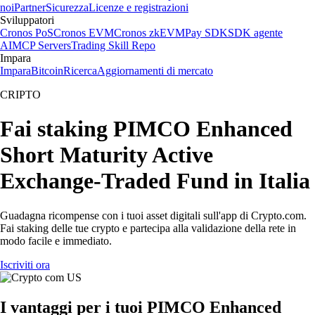
noi
Partner
Sicurezza
Licenze e registrazioni
Sviluppatori
Cronos PoS
Cronos EVM
Cronos zkEVM
Pay SDK
SDK agente
AI
MCP Servers
Trading Skill Repo
Impara
Impara
Bitcoin
Ricerca
Aggiornamenti di mercato
CRIPTO
Fai staking PIMCO Enhanced
Short Maturity Active
Exchange-Traded Fund in Italia
Guadagna ricompense con i tuoi asset digitali sull'app di Crypto.com.
Fai staking delle tue crypto e partecipa alla validazione della rete in
modo facile e immediato.
Iscriviti ora
I vantaggi per i tuoi PIMCO Enhanced