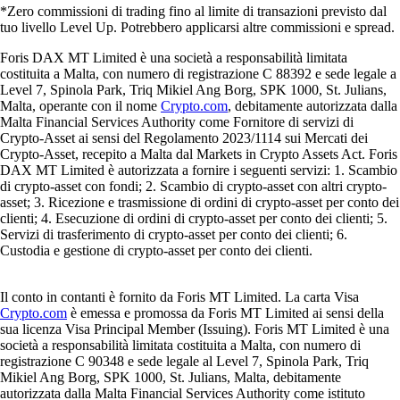
*Zero commissioni di trading fino al limite di transazioni previsto dal
tuo livello Level Up. Potrebbero applicarsi altre commissioni e spread.
Foris DAX MT Limited è una società a responsabilità limitata
costituita a Malta, con numero di registrazione C 88392 e sede legale a
Level 7, Spinola Park, Triq Mikiel Ang Borg, SPK 1000, St. Julians,
Malta, operante con il nome
Crypto.com
, debitamente autorizzata dalla
Malta Financial Services Authority come Fornitore di servizi di
Crypto-Asset ai sensi del Regolamento 2023/1114 sui Mercati dei
Crypto-Asset, recepito a Malta dal Markets in Crypto Assets Act. Foris
DAX MT Limited è autorizzata a fornire i seguenti servizi: 1. Scambio
di crypto-asset con fondi; 2. Scambio di crypto-asset con altri crypto-
asset; 3. Ricezione e trasmissione di ordini di crypto-asset per conto dei
clienti; 4. Esecuzione di ordini di crypto-asset per conto dei clienti; 5.
Servizi di trasferimento di crypto-asset per conto dei clienti; 6.
Custodia e gestione di crypto-asset per conto dei clienti.
Il conto in contanti è fornito da Foris MT Limited. La carta Visa
Crypto.com
è emessa e promossa da Foris MT Limited ai sensi della
sua licenza Visa Principal Member (Issuing). Foris MT Limited è una
società a responsabilità limitata costituita a Malta, con numero di
registrazione C 90348 e sede legale al Level 7, Spinola Park, Triq
Mikiel Ang Borg, SPK 1000, St. Julians, Malta, debitamente
autorizzata dalla Malta Financial Services Authority come istituto