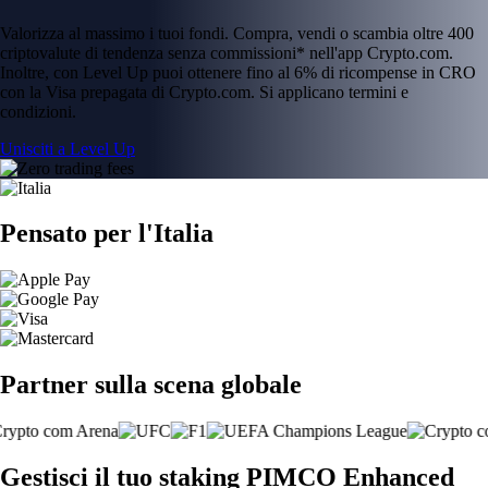
Valorizza al massimo i tuoi fondi. Compra, vendi o scambia oltre 400
criptovalute di tendenza senza commissioni* nell'app Crypto.com.
Inoltre, con Level Up puoi ottenere fino al 6% di ricompense in CRO
con la Visa prepagata di Crypto.com. Si applicano termini e
condizioni.
Unisciti a Level Up
Pensato per l'Italia
Partner sulla scena globale
Gestisci il tuo staking PIMCO Enhanced