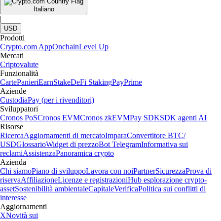
Italiano
|
USD
Prodotti
Crypto.com App
Onchain
Level Up
Mercati
Criptovalute
Funzionalità
Carte
Panieri
Earn
Stake
DeFi Staking
Pay
Prime
Aziende
Custodia
Pay (per i rivenditori)
Sviluppatori
Cronos PoS
Cronos EVM
Cronos zkEVM
Pay SDK
SDK agenti AI
Risorse
Ricerca
Aggiornamenti di mercato
Impara
Convertitore BTC/
USD
Glossario
Widget di prezzo
Bot Telegram
Informativa sui
reclami
Assistenza
Panoramica crypto
Azienda
Chi siamo
Piano di sviluppo
Lavora con noi
Partner
Sicurezza
Prova di
riserva
Affiliazione
Licenze e registrazioni
Hub esplorazione crypto-
asset
Sostenibilità ambientale
Capitale
Verifica
Politica sui conflitti di
interesse
Aggiornamenti
X
Novità sui