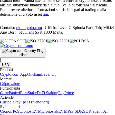
risultati futuri. Valuta attentamente se investire in crypto-asset è adatto
alla tua situazione finanziaria e al tuo livello di tolleranza al rischio.
Puoi trovare ulteriori informazioni sui rischi legati al trading o alla
detenzione di crypto-asset
qui
.
Contatto:
chat.crypto.com
| Ufficio: Level 7, Spinola Park, Triq Mikiel
Ang Borg, St Julians SPK 1000 Malta.
Italiano
|
USD
Prodotti
Crypto.com App
Onchain
Level Up
Mercati
Criptovalute
Funzionalità
Carte
Panieri
Earn
Stake
DeFi Staking
Pay
Prime
Aziende
Custodia
Pay (per i rivenditori)
Sviluppatori
Cronos PoS
Cronos EVM
Cronos zkEVM
Pay SDK
SDK agenti AI