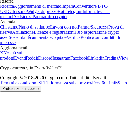
Risorse
Ricerca
Aggiornamenti di mercato
Impara
Convertitore BTC/
USD
Glossario
Widget di prezzo
Bot Telegram
Informativa sui
reclami
Assistenza
Panoramica crypto
Azienda
Chi siamo
Piano di sviluppo
Lavora con noi
Partner
Sicurezza
Prova di
riserva
Affiliazione
Licenze e registrazioni
Hub esplorazione crypto-
asset
Sostenibilità ambientale
Capitale
Verifica
Politica sui conflitti di
interesse
Aggiornamenti
X
Novità sui
prodotti
Eventi
Reddit
Discord
Instagram
Facebook
Linkedin
TradingView
Cryptocurrency in Every Wallet™
Copyright © 2018-2026 Crypto.com. Tutti i diritti riservati.
Termini e condizioni SEE
Informativa sulla privacy
Fees & Limits
Stato
Preferenze sui cookie