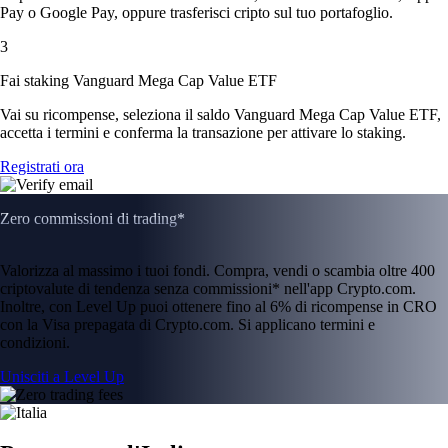
Pay o Google Pay, oppure trasferisci cripto sul tuo portafoglio.
3
Fai staking Vanguard Mega Cap Value ETF
Vai su ricompense, seleziona il saldo Vanguard Mega Cap Value ETF,
accetta i termini e conferma la transazione per attivare lo staking.
Registrati ora
Zero commissioni di trading*
Valorizza al massimo i tuoi fondi. Compra, vendi o scambia oltre 400
criptovalute di tendenza senza commissioni* nell'app Crypto.com.
Inoltre, con Level Up puoi ottenere fino al 6% di ricompense in CRO
con la Visa prepagata di Crypto.com. Si applicano termini e
condizioni.
Unisciti a Level Up