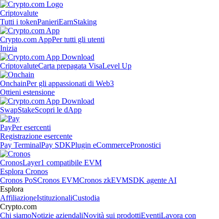
Criptovalute
Tutti i token
Panieri
Earn
Staking
Crypto.com App
Per tutti gli utenti
Inizia
Criptovalute
Carta prepagata Visa
Level Up
Onchain
Per gli appassionati di Web3
Ottieni estensione
Swap
Stake
Scopri le dApp
Pay
Per esercenti
Registrazione esercente
Pay Terminal
Pay SDK
Plugin eCommerce
Pronostici
Cronos
Layer1 compatibile EVM
Esplora Cronos
Cronos PoS
Cronos EVM
Cronos zkEVM
SDK agente AI
Esplora
Affiliazione
Istituzionali
Custodia
Crypto.com
Chi siamo
Notizie aziendali
Novità sui prodotti
Eventi
Lavora con