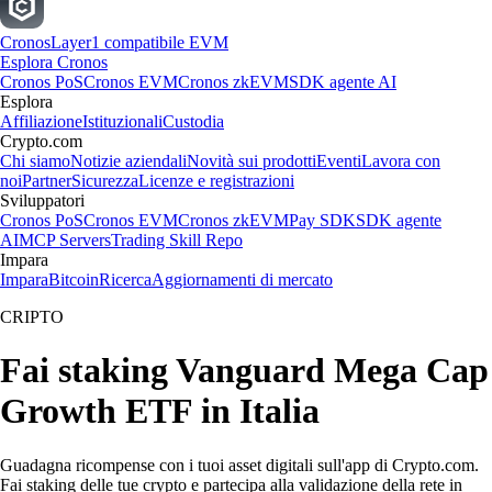
Cronos
Layer1 compatibile EVM
Esplora Cronos
Cronos PoS
Cronos EVM
Cronos zkEVM
SDK agente AI
Esplora
Affiliazione
Istituzionali
Custodia
Crypto.com
Chi siamo
Notizie aziendali
Novità sui prodotti
Eventi
Lavora con
noi
Partner
Sicurezza
Licenze e registrazioni
Sviluppatori
Cronos PoS
Cronos EVM
Cronos zkEVM
Pay SDK
SDK agente
AI
MCP Servers
Trading Skill Repo
Impara
Impara
Bitcoin
Ricerca
Aggiornamenti di mercato
CRIPTO
Fai staking Vanguard Mega Cap
Growth ETF in Italia
Guadagna ricompense con i tuoi asset digitali sull'app di Crypto.com.
Fai staking delle tue crypto e partecipa alla validazione della rete in