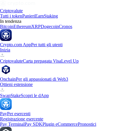
Criptovalute
Tutti i token
Panieri
Earn
Staking
In tendenza
Bitcoin
Ethereum
XRP
Dogecoin
Cronos
Crypto.com App
Per tutti gli utenti
Inizia
Criptovalute
Carta prepagata Visa
Level Up
Onchain
Per gli appassionati di Web3
Ottieni estensione
Swap
Stake
Scopri le dApp
Pay
Per esercenti
Registrazione esercente
Pay Terminal
Pay SDK
Plugin eCommerce
Pronostici