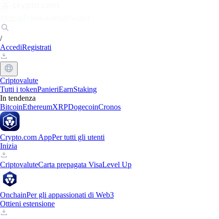
Mercati
Privati
Aziende
Scopri
/
Accedi
Registrati
Criptovalute
Tutti i token
Panieri
Earn
Staking
In tendenza
Bitcoin
Ethereum
XRP
Dogecoin
Cronos
Crypto.com App
Per tutti gli utenti
Inizia
Criptovalute
Carta prepagata Visa
Level Up
Onchain
Per gli appassionati di Web3
Ottieni estensione