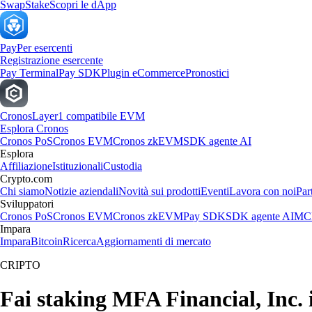
Swap
Stake
Scopri le dApp
Pay
Per esercenti
Registrazione esercente
Pay Terminal
Pay SDK
Plugin eCommerce
Pronostici
Cronos
Layer1 compatibile EVM
Esplora Cronos
Cronos PoS
Cronos EVM
Cronos zkEVM
SDK agente AI
Esplora
Affiliazione
Istituzionali
Custodia
Crypto.com
Chi siamo
Notizie aziendali
Novità sui prodotti
Eventi
Lavora con noi
Par
Sviluppatori
Cronos PoS
Cronos EVM
Cronos zkEVM
Pay SDK
SDK agente AI
MCP
Impara
Impara
Bitcoin
Ricerca
Aggiornamenti di mercato
CRIPTO
Fai staking MFA Financial, Inc. i