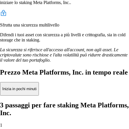
iniziare lo staking Meta Platforms, Inc..
Sfrutta una sicurezza multilivello
Difendi i tuoi asset con sicurezza a più livelli e crittografia, sia in cold
storage che in staking.
La sicurezza si riferisce all'accesso all'account, non agli asset. Le
criptovalute sono rischiose e l'alta volatilità può ridurre drasticamente
il valore del tuo portafoglio.
Prezzo Meta Platforms, Inc. in tempo reale
Inizia in pochi minuti
3 passaggi per fare staking Meta Platforms,
Inc.
1