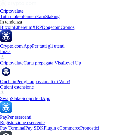
Criptovalute
Tutti i token
Panieri
Earn
Staking
In tendenza
Bitcoin
Ethereum
XRP
Dogecoin
Cronos
Crypto.com App
Per tutti gli utenti
Inizia
Criptovalute
Carta prepagata Visa
Level Up
Onchain
Per gli appassionati di Web3
Ottieni estensione
Swap
Stake
Scopri le dApp
Pay
Per esercenti
Registrazione esercente
Pay Terminal
Pay SDK
Plugin eCommerce
Pronostici