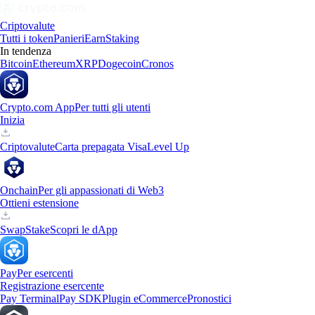
Criptovalute
Tutti i token
Panieri
Earn
Staking
In tendenza
Bitcoin
Ethereum
XRP
Dogecoin
Cronos
Crypto.com App
Per tutti gli utenti
Inizia
Criptovalute
Carta prepagata Visa
Level Up
Onchain
Per gli appassionati di Web3
Ottieni estensione
Swap
Stake
Scopri le dApp
Pay
Per esercenti
Registrazione esercente
Pay Terminal
Pay SDK
Plugin eCommerce
Pronostici