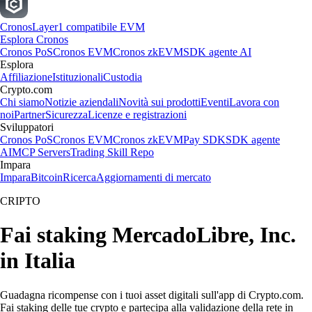
Cronos
Layer1 compatibile EVM
Esplora Cronos
Cronos PoS
Cronos EVM
Cronos zkEVM
SDK agente AI
Esplora
Affiliazione
Istituzionali
Custodia
Crypto.com
Chi siamo
Notizie aziendali
Novità sui prodotti
Eventi
Lavora con
noi
Partner
Sicurezza
Licenze e registrazioni
Sviluppatori
Cronos PoS
Cronos EVM
Cronos zkEVM
Pay SDK
SDK agente
AI
MCP Servers
Trading Skill Repo
Impara
Impara
Bitcoin
Ricerca
Aggiornamenti di mercato
CRIPTO
Fai staking MercadoLibre, Inc.
in Italia
Guadagna ricompense con i tuoi asset digitali sull'app di Crypto.com.
Fai staking delle tue crypto e partecipa alla validazione della rete in