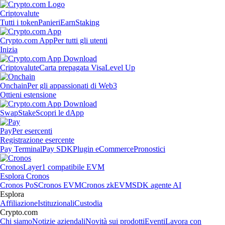
Criptovalute
Tutti i token
Panieri
Earn
Staking
Crypto.com App
Per tutti gli utenti
Inizia
Criptovalute
Carta prepagata Visa
Level Up
Onchain
Per gli appassionati di Web3
Ottieni estensione
Swap
Stake
Scopri le dApp
Pay
Per esercenti
Registrazione esercente
Pay Terminal
Pay SDK
Plugin eCommerce
Pronostici
Cronos
Layer1 compatibile EVM
Esplora Cronos
Cronos PoS
Cronos EVM
Cronos zkEVM
SDK agente AI
Esplora
Affiliazione
Istituzionali
Custodia
Crypto.com
Chi siamo
Notizie aziendali
Novità sui prodotti
Eventi
Lavora con