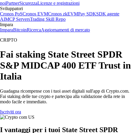
noi
Partner
Sicurezza
Licenze e registrazioni
Sviluppatori
Cronos PoS
Cronos EVM
Cronos zkEVM
Pay SDK
SDK agente
AI
MCP Servers
Trading Skill Repo
Impara
Impara
Bitcoin
Ricerca
Aggiornamenti di mercato
CRIPTO
Fai staking State Street SPDR
S&P MIDCAP 400 ETF Trust in
Italia
Guadagna ricompense con i tuoi asset digitali sull'app di Crypto.com.
Fai staking delle tue crypto e partecipa alla validazione della rete in
modo facile e immediato.
Iscriviti ora
I vantaggi per i tuoi State Street SPDR