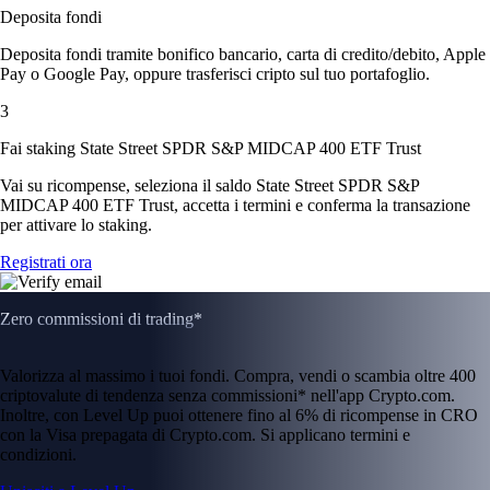
Deposita fondi
Deposita fondi tramite bonifico bancario, carta di credito/debito, Apple
Pay o Google Pay, oppure trasferisci cripto sul tuo portafoglio.
3
Fai staking State Street SPDR S&P MIDCAP 400 ETF Trust
Vai su ricompense, seleziona il saldo State Street SPDR S&P
MIDCAP 400 ETF Trust, accetta i termini e conferma la transazione
per attivare lo staking.
Registrati ora
Zero commissioni di trading*
Valorizza al massimo i tuoi fondi. Compra, vendi o scambia oltre 400
criptovalute di tendenza senza commissioni* nell'app Crypto.com.
Inoltre, con Level Up puoi ottenere fino al 6% di ricompense in CRO
con la Visa prepagata di Crypto.com. Si applicano termini e
condizioni.