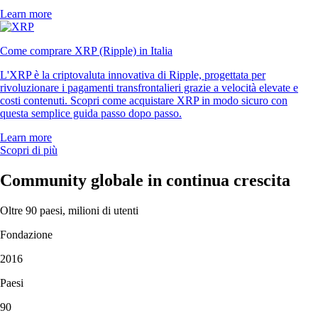
Learn more
Come comprare XRP (Ripple) in Italia
L'XRP è la criptovaluta innovativa di Ripple, progettata per
rivoluzionare i pagamenti transfrontalieri grazie a velocità elevate e
costi contenuti. Scopri come acquistare XRP in modo sicuro con
questa semplice guida passo dopo passo.
Learn more
Scopri di più
Community globale in continua crescita
Oltre 90 paesi, milioni di utenti
Fondazione
2016
Paesi
90