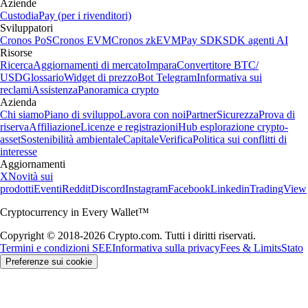
Aziende
Custodia
Pay (per i rivenditori)
Sviluppatori
Cronos PoS
Cronos EVM
Cronos zkEVM
Pay SDK
SDK agenti AI
Risorse
Ricerca
Aggiornamenti di mercato
Impara
Convertitore BTC/
USD
Glossario
Widget di prezzo
Bot Telegram
Informativa sui
reclami
Assistenza
Panoramica crypto
Azienda
Chi siamo
Piano di sviluppo
Lavora con noi
Partner
Sicurezza
Prova di
riserva
Affiliazione
Licenze e registrazioni
Hub esplorazione crypto-
asset
Sostenibilità ambientale
Capitale
Verifica
Politica sui conflitti di
interesse
Aggiornamenti
X
Novità sui
prodotti
Eventi
Reddit
Discord
Instagram
Facebook
Linkedin
TradingView
Cryptocurrency in Every Wallet™
Copyright © 2018-2026 Crypto.com. Tutti i diritti riservati.
Termini e condizioni SEE
Informativa sulla privacy
Fees & Limits
Stato
Preferenze sui cookie