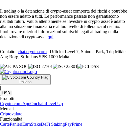
Il trading o la detenzione di crypto-asset comporta dei rischi e potrebbe
non essere adatto a tutti. Le performance passate non garantiscono
risultati futuri. Valuta attentamente se investire in crypto-asset è adatto
alla tua situazione finanziaria e al tuo livello di tolleranza al rischio.
Puoi trovare ulteriori informazioni sui rischi legati al trading o alla
detenzione di crypto-asset
qui
.
Contatto:
chat.crypto.com
| Ufficio: Level 7, Spinola Park, Triq Mikiel
Ang Borg, St Julians SPK 1000 Malta.
Italiano
|
USD
Prodotti
Crypto.com App
Onchain
Level Up
Mercati
Criptovalute
Funzionalità
Carte
Panieri
Earn
Stake
DeFi Staking
Pay
Prime