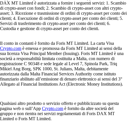
DAX MT Limited è autorizzata a fornire i seguenti servizi: 1. Scambio
di crypto-asset con fondi; 2. Scambio di crypto-asset con altri crypto-
asset; 3. Ricezione e trasmissione di ordini di crypto-asset per conto dei
clienti; 4. Esecuzione di ordini di crypto-asset per conto dei clienti; 5.
Servizi di trasferimento di crypto-asset per conto dei clienti; 6.
Custodia e gestione di crypto-asset per conto dei clienti.
Il conto in contanti è fornito da Foris MT Limited. La carta Visa
Crypto.com
è emessa e promossa da Foris MT Limited ai sensi della
sua licenza Visa Principal Member (Issuing). Foris MT Limited è una
società a responsabilità limitata costituita a Malta, con numero di
registrazione C 90348 e sede legale al Level 7, Spinola Park, Triq
Mikiel Ang Borg, SPK 1000, St. Julians, Malta, debitamente
autorizzata dalla Malta Financial Services Authority come istituto
finanziario abilitato all’emissione di denaro elettronico ai sensi del 3°
Allegato al Financial Institutions Act (Electronic Money Institutions).
Qualsiasi altro prodotto o servizio offerto e pubblicizzato su questa
pagina web o sull’App
Crypto.com
è fornito da altre società del
gruppo e non rientra nei servizi regolamentati di Foris DAX MT
Limited o Foris MT Limited.