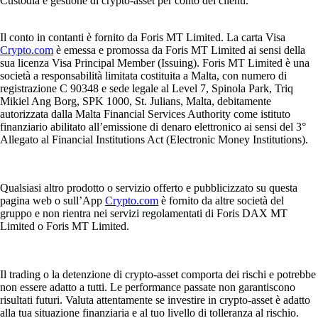
Custodia e gestione di crypto-asset per conto dei clienti.
Il conto in contanti è fornito da Foris MT Limited. La carta Visa
Crypto.com
è emessa e promossa da Foris MT Limited ai sensi della
sua licenza Visa Principal Member (Issuing). Foris MT Limited è una
società a responsabilità limitata costituita a Malta, con numero di
registrazione C 90348 e sede legale al Level 7, Spinola Park, Triq
Mikiel Ang Borg, SPK 1000, St. Julians, Malta, debitamente
autorizzata dalla Malta Financial Services Authority come istituto
finanziario abilitato all’emissione di denaro elettronico ai sensi del 3°
Allegato al Financial Institutions Act (Electronic Money Institutions).
Qualsiasi altro prodotto o servizio offerto e pubblicizzato su questa
pagina web o sull’App
Crypto.com
è fornito da altre società del
gruppo e non rientra nei servizi regolamentati di Foris DAX MT
Limited o Foris MT Limited.
Il trading o la detenzione di crypto-asset comporta dei rischi e potrebbe
non essere adatto a tutti. Le performance passate non garantiscono
risultati futuri. Valuta attentamente se investire in crypto-asset è adatto
alla tua situazione finanziaria e al tuo livello di tolleranza al rischio.