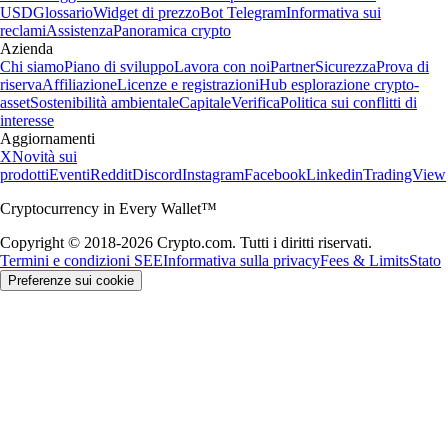
USD
Glossario
Widget di prezzo
Bot Telegram
Informativa sui
reclami
Assistenza
Panoramica crypto
Azienda
Chi siamo
Piano di sviluppo
Lavora con noi
Partner
Sicurezza
Prova di
riserva
Affiliazione
Licenze e registrazioni
Hub esplorazione crypto-
asset
Sostenibilità ambientale
Capitale
Verifica
Politica sui conflitti di
interesse
Aggiornamenti
X
Novità sui
prodotti
Eventi
Reddit
Discord
Instagram
Facebook
Linkedin
TradingView
Cryptocurrency in Every Wallet™
Copyright © 2018-2026 Crypto.com. Tutti i diritti riservati.
Termini e condizioni SEE
Informativa sulla privacy
Fees & Limits
Stato
Preferenze sui cookie