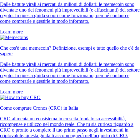
Dalle battute virali ai mercati da milioni di dollari: le memecoin sono
diventate uno dei fenomeni più imprevedibili (e affascinanti) del settore
crypto. In questa guida scopri come funzionano, perché contano e
come comprarle e gestirle in modo informato.
Learn more
Che cos'è una memecoin? Definizione, esempi e tutto quello che c'è da
sapere
Dalle battute virali ai mercati da milioni di dollari: le memecoin sono
diventate uno dei fenomeni più imprevedibili (e affascinanti) del settore
crypto. In questa guida scopri come funzionano, perché contano e
come comprarle e gestirle in modo informato.
Learn more
Come comprare Cronos (CRO) in Italia
CRO alimenta un ecosistema in crescita fondato su accessibilità,
ricompense e utilizzo nel mondo reale. Che tu sia curioso riguardo a
CRO o pronto a compiere il tuo primo passo negli investimenti in
criptovalute, questa guida ti accompagnerà nell’acquisto di CRO.