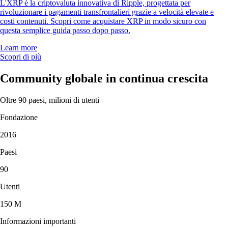
L'XRP è la criptovaluta innovativa di Ripple, progettata per
rivoluzionare i pagamenti transfrontalieri grazie a velocità elevate e
costi contenuti. Scopri come acquistare XRP in modo sicuro con
questa semplice guida passo dopo passo.
Learn more
Scopri di più
Community globale in continua crescita
Oltre 90 paesi, milioni di utenti
Fondazione
2016
Paesi
90
Utenti
150 M
Informazioni importanti