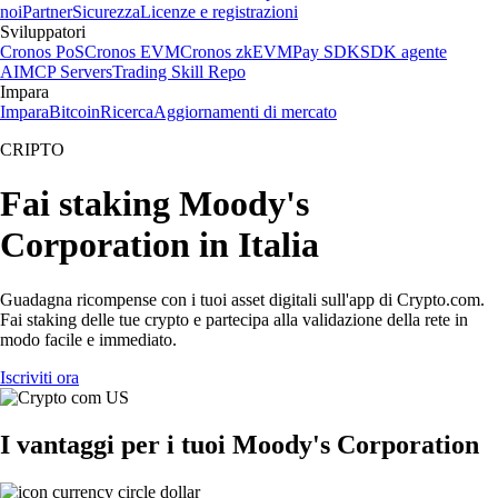
noi
Partner
Sicurezza
Licenze e registrazioni
Sviluppatori
Cronos PoS
Cronos EVM
Cronos zkEVM
Pay SDK
SDK agente
AI
MCP Servers
Trading Skill Repo
Impara
Impara
Bitcoin
Ricerca
Aggiornamenti di mercato
CRIPTO
Fai staking Moody's
Corporation in Italia
Guadagna ricompense con i tuoi asset digitali sull'app di Crypto.com.
Fai staking delle tue crypto e partecipa alla validazione della rete in
modo facile e immediato.
Iscriviti ora
I vantaggi per i tuoi Moody's Corporation