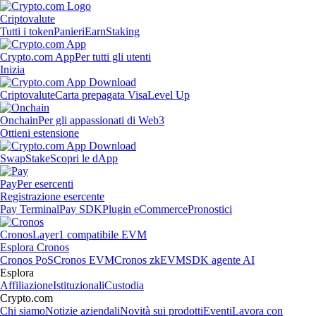
Criptovalute
Tutti i token
Panieri
Earn
Staking
Crypto.com App
Per tutti gli utenti
Inizia
Criptovalute
Carta prepagata Visa
Level Up
Onchain
Per gli appassionati di Web3
Ottieni estensione
Swap
Stake
Scopri le dApp
Pay
Per esercenti
Registrazione esercente
Pay Terminal
Pay SDK
Plugin eCommerce
Pronostici
Cronos
Layer1 compatibile EVM
Esplora Cronos
Cronos PoS
Cronos EVM
Cronos zkEVM
SDK agente AI
Esplora
Affiliazione
Istituzionali
Custodia
Crypto.com
Chi siamo
Notizie aziendali
Novità sui prodotti
Eventi
Lavora con