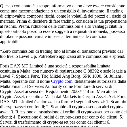
Questo contenuto è a scopo informativo e non deve essere considerato
come una raccomandazione o un consiglio di investimento. Il trading
di criptovalute comporta rischi, come la volatilità dei prezzi e i rischi di
mercato. Prima di decidere di fare trading, considera la tua propensione
al rischio. Premi, riduzioni delle commissioni e altri vantaggi citati in
questo articolo possono essere soggetti a requisiti di idoneità, possesso
di token e possono variare in base ai termini e alle condizioni
applicabili.
*Zero commissioni di trading fino al limite di transazioni previsto dal
tuo livello Level Up. Potrebbero applicarsi altre commissioni e spread.
Foris DAX MT Limited è una società a responsabilità limitata
costituita a Malta, con numero di registrazione C 88392 e sede legale a
Level 7, Spinola Park, Triq Mikiel Ang Borg, SPK 1000, St. Julians,
Malta, operante con il nome
Crypto.com
, debitamente autorizzata dalla
Malta Financial Services Authority come Fornitore di servizi di
Crypto-Asset ai sensi del Regolamento 2023/1114 sui Mercati dei
Crypto-Asset, recepito a Malta dal Markets in Crypto Assets Act. Foris
DAX MT Limited è autorizzata a fornire i seguenti servizi: 1. Scambio
di crypto-asset con fondi; 2. Scambio di crypto-asset con altri crypto-
asset; 3. Ricezione e trasmissione di ordini di crypto-asset per conto dei
clienti; 4. Esecuzione di ordini di crypto-asset per conto dei clienti; 5.
Servizi di trasferimento di crypto-asset per conto dei clienti; 6.