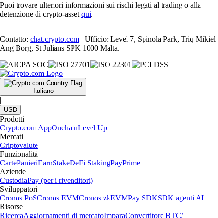
Puoi trovare ulteriori informazioni sui rischi legati al trading o alla
detenzione di crypto-asset
qui
.
Contatto:
chat.crypto.com
| Ufficio: Level 7, Spinola Park, Triq Mikiel
Ang Borg, St Julians SPK 1000 Malta.
Italiano
|
USD
Prodotti
Crypto.com App
Onchain
Level Up
Mercati
Criptovalute
Funzionalità
Carte
Panieri
Earn
Stake
DeFi Staking
Pay
Prime
Aziende
Custodia
Pay (per i rivenditori)
Sviluppatori
Cronos PoS
Cronos EVM
Cronos zkEVM
Pay SDK
SDK agenti AI
Risorse
Ricerca
Aggiornamenti di mercato
Impara
Convertitore BTC/