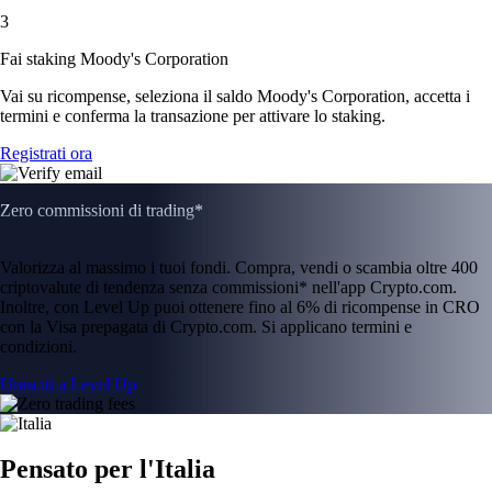
3
Fai staking Moody's Corporation
Vai su ricompense, seleziona il saldo Moody's Corporation, accetta i
termini e conferma la transazione per attivare lo staking.
Registrati ora
Zero commissioni di trading*
Valorizza al massimo i tuoi fondi. Compra, vendi o scambia oltre 400
criptovalute di tendenza senza commissioni* nell'app Crypto.com.
Inoltre, con Level Up puoi ottenere fino al 6% di ricompense in CRO
con la Visa prepagata di Crypto.com. Si applicano termini e
condizioni.
Unisciti a Level Up
Pensato per l'Italia