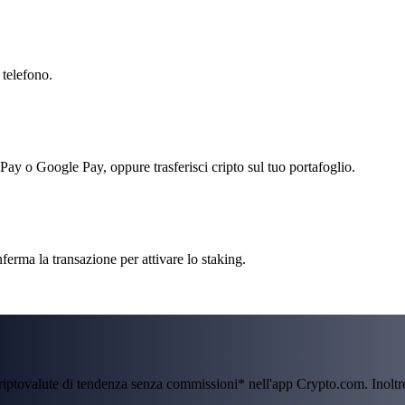
 telefono.
 Pay o Google Pay, oppure trasferisci cripto sul tuo portafoglio.
nferma la transazione per attivare lo staking.
criptovalute di tendenza senza commissioni* nell'app Crypto.com. Inolt