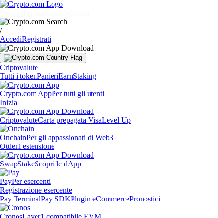
Mercati
Privati
Aziende
Scopri
/
Accedi
Registrati
Criptovalute
Tutti i token
Panieri
Earn
Staking
Crypto.com App
Per tutti gli utenti
Inizia
Criptovalute
Carta prepagata Visa
Level Up
Onchain
Per gli appassionati di Web3
Ottieni estensione
Swap
Stake
Scopri le dApp
Pay
Per esercenti
Registrazione esercente
Pay Terminal
Pay SDK
Plugin eCommerce
Pronostici
Cronos
Layer1 compatibile EVM