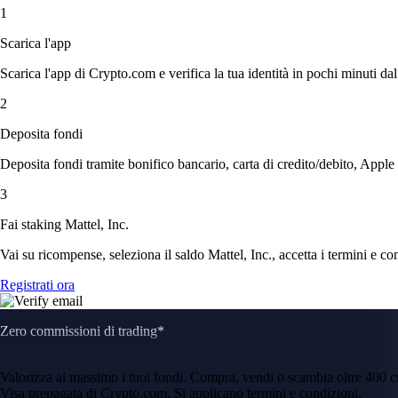
1
Scarica l'app
Scarica l'app di Crypto.com e verifica la tua identità in pochi minuti dal
2
Deposita fondi
Deposita fondi tramite bonifico bancario, carta di credito/debito, Apple
3
Fai staking Mattel, Inc.
Vai su ricompense, seleziona il saldo Mattel, Inc., accetta i termini e co
Registrati ora
Zero commissioni di trading*
Valorizza al massimo i tuoi fondi. Compra, vendi o scambia oltre 400 
Visa prepagata di Crypto.com. Si applicano termini e condizioni.