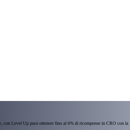
re, con Level Up puoi ottenere fino al 6% di ricompense in CRO con la