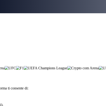
orma ti consente di:
i).