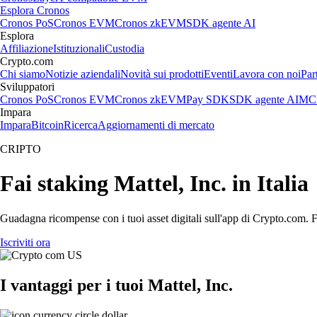
Esplora Cronos
Cronos PoS
Cronos EVM
Cronos zkEVM
SDK agente AI
Esplora
Affiliazione
Istituzionali
Custodia
Crypto.com
Chi siamo
Notizie aziendali
Novità sui prodotti
Eventi
Lavora con noi
Par
Sviluppatori
Cronos PoS
Cronos EVM
Cronos zkEVM
Pay SDK
SDK agente AI
MCP
Impara
Impara
Bitcoin
Ricerca
Aggiornamenti di mercato
CRIPTO
Fai staking Mattel, Inc. in Italia
Guadagna ricompense con i tuoi asset digitali sull'app di Crypto.com. Fa
Iscriviti ora
I vantaggi per i tuoi Mattel, Inc.