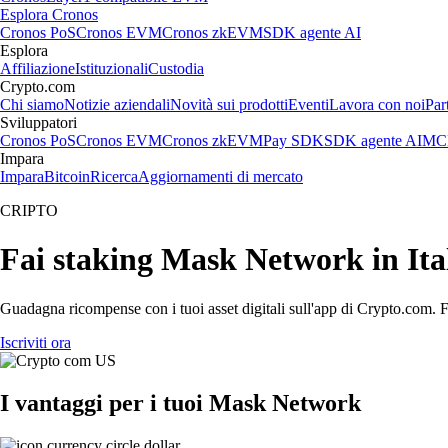
Esplora Cronos
Cronos PoS
Cronos EVM
Cronos zkEVM
SDK agente AI
Esplora
Affiliazione
Istituzionali
Custodia
Crypto.com
Chi siamo
Notizie aziendali
Novità sui prodotti
Eventi
Lavora con noi
Par
Sviluppatori
Cronos PoS
Cronos EVM
Cronos zkEVM
Pay SDK
SDK agente AI
MCP
Impara
Impara
Bitcoin
Ricerca
Aggiornamenti di mercato
CRIPTO
Fai staking Mask Network in Ita
Guadagna ricompense con i tuoi asset digitali sull'app di Crypto.com. Fa
Iscriviti ora
I vantaggi per i tuoi Mask Network