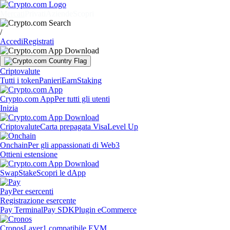
Mercati
Privati
Aziende
Scopri
/
Accedi
Registrati
Criptovalute
Tutti i token
Panieri
Earn
Staking
Crypto.com App
Per tutti gli utenti
Inizia
Criptovalute
Carta prepagata Visa
Level Up
Onchain
Per gli appassionati di Web3
Ottieni estensione
Swap
Stake
Scopri le dApp
Pay
Per esercenti
Registrazione esercente
Pay Terminal
Pay SDK
Plugin eCommerce
Cronos
Layer1 compatibile EVM