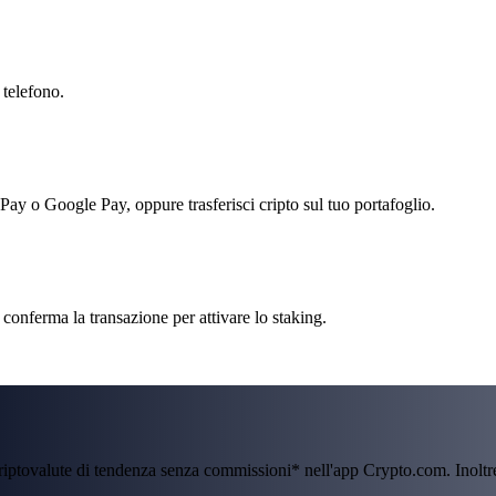
 telefono.
 Pay o Google Pay, oppure trasferisci cripto sul tuo portafoglio.
conferma la transazione per attivare lo staking.
criptovalute di tendenza senza commissioni* nell'app Crypto.com. Inolt