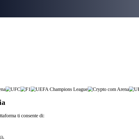
ia
taforma ti consente di:
i).