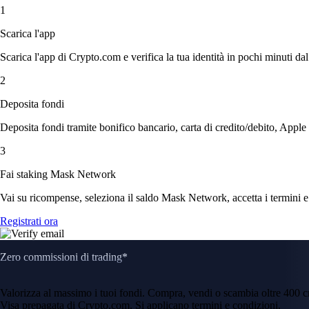
1
Scarica l'app
Scarica l'app di Crypto.com e verifica la tua identità in pochi minuti dal
2
Deposita fondi
Deposita fondi tramite bonifico bancario, carta di credito/debito, Apple
3
Fai staking Mask Network
Vai su ricompense, seleziona il saldo Mask Network, accetta i termini e 
Registrati ora
Zero commissioni di trading*
Valorizza al massimo i tuoi fondi. Compra, vendi o scambia oltre 400 
Visa prepagata di Crypto.com. Si applicano termini e condizioni.