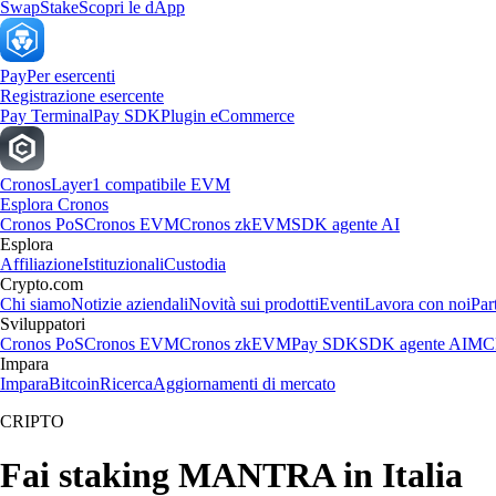
Swap
Stake
Scopri le dApp
Pay
Per esercenti
Registrazione esercente
Pay Terminal
Pay SDK
Plugin eCommerce
Cronos
Layer1 compatibile EVM
Esplora Cronos
Cronos PoS
Cronos EVM
Cronos zkEVM
SDK agente AI
Esplora
Affiliazione
Istituzionali
Custodia
Crypto.com
Chi siamo
Notizie aziendali
Novità sui prodotti
Eventi
Lavora con noi
Par
Sviluppatori
Cronos PoS
Cronos EVM
Cronos zkEVM
Pay SDK
SDK agente AI
MCP
Impara
Impara
Bitcoin
Ricerca
Aggiornamenti di mercato
CRIPTO
Fai staking MANTRA in Italia