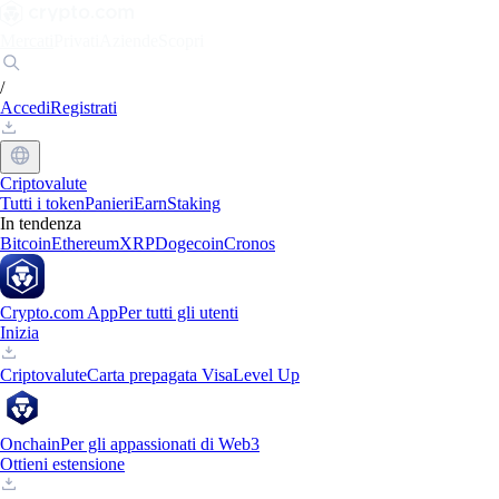
Mercati
Privati
Aziende
Scopri
/
Accedi
Registrati
Criptovalute
Tutti i token
Panieri
Earn
Staking
In tendenza
Bitcoin
Ethereum
XRP
Dogecoin
Cronos
Crypto.com App
Per tutti gli utenti
Inizia
Criptovalute
Carta prepagata Visa
Level Up
Onchain
Per gli appassionati di Web3
Ottieni estensione