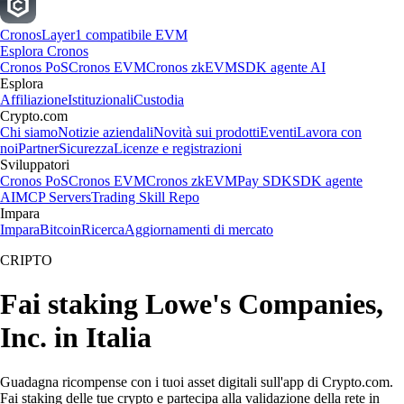
Cronos
Layer1 compatibile EVM
Esplora Cronos
Cronos PoS
Cronos EVM
Cronos zkEVM
SDK agente AI
Esplora
Affiliazione
Istituzionali
Custodia
Crypto.com
Chi siamo
Notizie aziendali
Novità sui prodotti
Eventi
Lavora con
noi
Partner
Sicurezza
Licenze e registrazioni
Sviluppatori
Cronos PoS
Cronos EVM
Cronos zkEVM
Pay SDK
SDK agente
AI
MCP Servers
Trading Skill Repo
Impara
Impara
Bitcoin
Ricerca
Aggiornamenti di mercato
CRIPTO
Fai staking Lowe's Companies,
Inc. in Italia
Guadagna ricompense con i tuoi asset digitali sull'app di Crypto.com.
Fai staking delle tue crypto e partecipa alla validazione della rete in