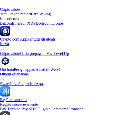
Criptovalute
Tutti i token
Panieri
Earn
Staking
In tendenza
Bitcoin
Ethereum
XRP
Dogecoin
Cronos
Crypto.com App
Per tutti gli utenti
Inizia
Criptovalute
Carta prepagata Visa
Level Up
Onchain
Per gli appassionati di Web3
Ottieni estensione
Swap
Stake
Scopri le dApp
Pay
Per esercenti
Registrazione esercente
Pay Terminal
Pay SDK
Plugin eCommerce
Pronostici