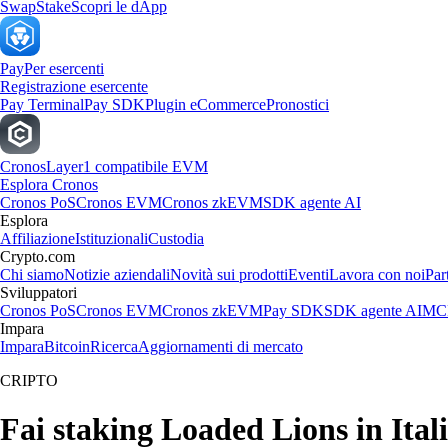
Swap
Stake
Scopri le dApp
Pay
Per esercenti
Registrazione esercente
Pay Terminal
Pay SDK
Plugin eCommerce
Pronostici
Cronos
Layer1 compatibile EVM
Esplora Cronos
Cronos PoS
Cronos EVM
Cronos zkEVM
SDK agente AI
Esplora
Affiliazione
Istituzionali
Custodia
Crypto.com
Chi siamo
Notizie aziendali
Novità sui prodotti
Eventi
Lavora con noi
Par
Sviluppatori
Cronos PoS
Cronos EVM
Cronos zkEVM
Pay SDK
SDK agente AI
MCP
Impara
Impara
Bitcoin
Ricerca
Aggiornamenti di mercato
CRIPTO
Fai staking Loaded Lions in Ital