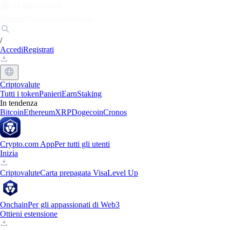
Mercati
Privati
Aziende
Scopri
/
Accedi
Registrati
Criptovalute
Tutti i token
Panieri
Earn
Staking
In tendenza
Bitcoin
Ethereum
XRP
Dogecoin
Cronos
Crypto.com App
Per tutti gli utenti
Inizia
Criptovalute
Carta prepagata Visa
Level Up
Onchain
Per gli appassionati di Web3
Ottieni estensione