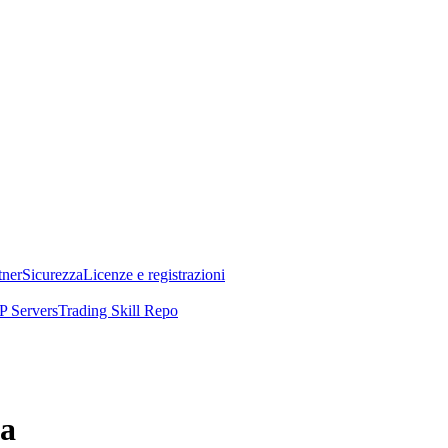
tner
Sicurezza
Licenze e registrazioni
 Servers
Trading Skill Repo
ia