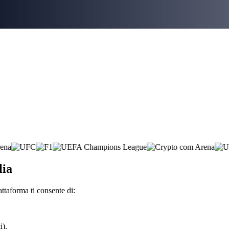
lia
ttaforma ti consente di:
i).