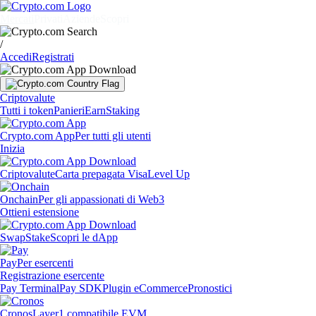
Mercati
Privati
Aziende
Scopri
/
Accedi
Registrati
Criptovalute
Tutti i token
Panieri
Earn
Staking
Crypto.com App
Per tutti gli utenti
Inizia
Criptovalute
Carta prepagata Visa
Level Up
Onchain
Per gli appassionati di Web3
Ottieni estensione
Swap
Stake
Scopri le dApp
Pay
Per esercenti
Registrazione esercente
Pay Terminal
Pay SDK
Plugin eCommerce
Pronostici
Cronos
Layer1 compatibile EVM