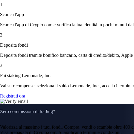
1
Scarica l'app
Scarica l'app di Crypto.com e verifica la tua identità in pochi minuti dal
2
Deposita fondi
Deposita fondi tramite bonifico bancario, carta di credito/debito, Apple
3
Fai staking Lemonade, Inc.
Vai su ricompense, seleziona il saldo Lemonade, Inc., accetta i termini e
Registrati ora
Zero commissioni di trading*
Valorizza al massimo i tuoi fondi. Compra, vendi o scambia oltre 400 
Visa prepagata di Crypto.com. Si applicano termini e condizioni.