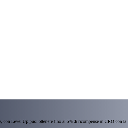
re, con Level Up puoi ottenere fino al 6% di ricompense in CRO con la