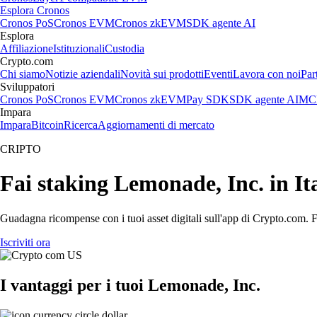
Esplora Cronos
Cronos PoS
Cronos EVM
Cronos zkEVM
SDK agente AI
Esplora
Affiliazione
Istituzionali
Custodia
Crypto.com
Chi siamo
Notizie aziendali
Novità sui prodotti
Eventi
Lavora con noi
Par
Sviluppatori
Cronos PoS
Cronos EVM
Cronos zkEVM
Pay SDK
SDK agente AI
MCP
Impara
Impara
Bitcoin
Ricerca
Aggiornamenti di mercato
CRIPTO
Fai staking Lemonade, Inc. in It
Guadagna ricompense con i tuoi asset digitali sull'app di Crypto.com. Fa
Iscriviti ora
I vantaggi per i tuoi Lemonade, Inc.