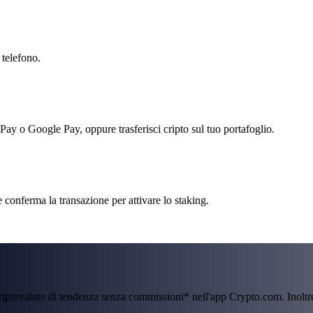
 telefono.
 Pay o Google Pay, oppure trasferisci cripto sul tuo portafoglio.
 conferma la transazione per attivare lo staking.
criptovalute di tendenza senza commissioni* nell'app Crypto.com. Inolt