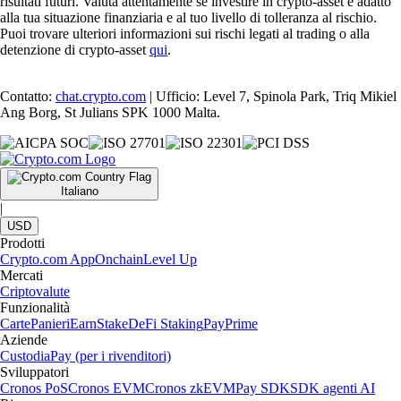
risultati futuri. Valuta attentamente se investire in crypto-asset è adatto
alla tua situazione finanziaria e al tuo livello di tolleranza al rischio.
Puoi trovare ulteriori informazioni sui rischi legati al trading o alla
detenzione di crypto-asset
qui
.
Contatto:
chat.crypto.com
| Ufficio: Level 7, Spinola Park, Triq Mikiel
Ang Borg, St Julians SPK 1000 Malta.
Italiano
|
USD
Prodotti
Crypto.com App
Onchain
Level Up
Mercati
Criptovalute
Funzionalità
Carte
Panieri
Earn
Stake
DeFi Staking
Pay
Prime
Aziende
Custodia
Pay (per i rivenditori)
Sviluppatori
Cronos PoS
Cronos EVM
Cronos zkEVM
Pay SDK
SDK agenti AI