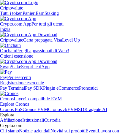
Criptovalute
Tutti i token
Panieri
Earn
Staking
Crypto.com App
Per tutti gli utenti
Inizia
Criptovalute
Carta prepagata Visa
Level Up
Onchain
Per gli appassionati di Web3
Ottieni estensione
Swap
Stake
Scopri le dApp
Pay
Per esercenti
Registrazione esercente
Pay Terminal
Pay SDK
Plugin eCommerce
Pronostici
Cronos
Layer1 compatibile EVM
Esplora Cronos
Cronos PoS
Cronos EVM
Cronos zkEVM
SDK agente AI
Esplora
Affiliazione
Istituzionali
Custodia
Crypto.com
Chi siamo
Notizie aziendali
Novità sui prodotti
Eventi
Lavora con