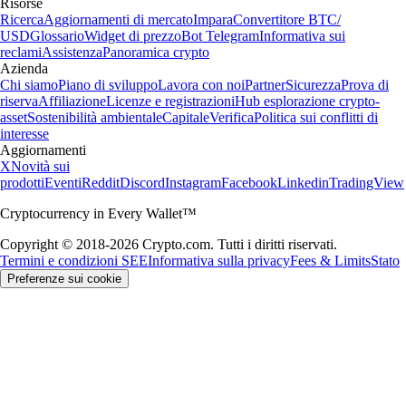
Risorse
Ricerca
Aggiornamenti di mercato
Impara
Convertitore BTC/
USD
Glossario
Widget di prezzo
Bot Telegram
Informativa sui
reclami
Assistenza
Panoramica crypto
Azienda
Chi siamo
Piano di sviluppo
Lavora con noi
Partner
Sicurezza
Prova di
riserva
Affiliazione
Licenze e registrazioni
Hub esplorazione crypto-
asset
Sostenibilità ambientale
Capitale
Verifica
Politica sui conflitti di
interesse
Aggiornamenti
X
Novità sui
prodotti
Eventi
Reddit
Discord
Instagram
Facebook
Linkedin
TradingView
Cryptocurrency in Every Wallet™
Copyright © 2018-2026 Crypto.com. Tutti i diritti riservati.
Termini e condizioni SEE
Informativa sulla privacy
Fees & Limits
Stato
Preferenze sui cookie