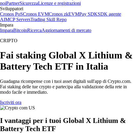
noi
Partner
Sicurezza
Licenze e registrazioni
Sviluppatori
Cronos PoS
Cronos EVM
Cronos zkEVM
Pay SDK
SDK agente
AI
MCP Servers
Trading Skill Repo
Impara
Impara
Bitcoin
Ricerca
Aggiornamenti di mercato
CRIPTO
Fai staking Global X Lithium &
Battery Tech ETF in Italia
Guadagna ricompense con i tuoi asset digitali sull'app di Crypto.com.
Fai staking delle tue crypto e partecipa alla validazione della rete in
modo facile e immediato.
Iscriviti ora
I vantaggi per i tuoi Global X Lithium &
Battery Tech ETF