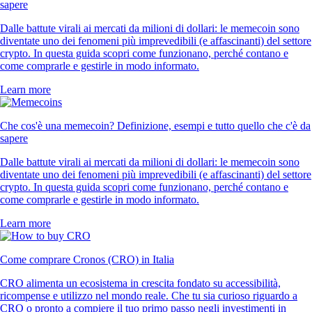
sapere
Dalle battute virali ai mercati da milioni di dollari: le memecoin sono
diventate uno dei fenomeni più imprevedibili (e affascinanti) del settore
crypto. In questa guida scopri come funzionano, perché contano e
come comprarle e gestirle in modo informato.
Learn more
Che cos'è una memecoin? Definizione, esempi e tutto quello che c'è da
sapere
Dalle battute virali ai mercati da milioni di dollari: le memecoin sono
diventate uno dei fenomeni più imprevedibili (e affascinanti) del settore
crypto. In questa guida scopri come funzionano, perché contano e
come comprarle e gestirle in modo informato.
Learn more
Come comprare Cronos (CRO) in Italia
CRO alimenta un ecosistema in crescita fondato su accessibilità,
ricompense e utilizzo nel mondo reale. Che tu sia curioso riguardo a
CRO o pronto a compiere il tuo primo passo negli investimenti in