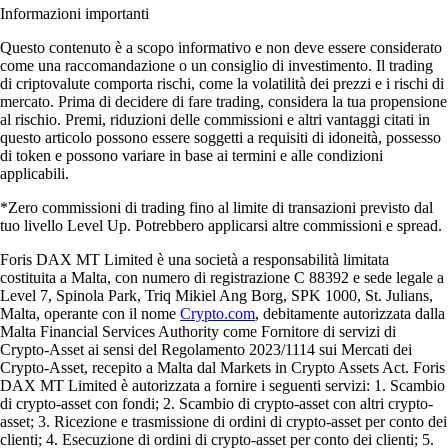
Informazioni importanti
Questo contenuto è a scopo informativo e non deve essere considerato
come una raccomandazione o un consiglio di investimento. Il trading
di criptovalute comporta rischi, come la volatilità dei prezzi e i rischi di
mercato. Prima di decidere di fare trading, considera la tua propensione
al rischio. Premi, riduzioni delle commissioni e altri vantaggi citati in
questo articolo possono essere soggetti a requisiti di idoneità, possesso
di token e possono variare in base ai termini e alle condizioni
applicabili.
*Zero commissioni di trading fino al limite di transazioni previsto dal
tuo livello Level Up. Potrebbero applicarsi altre commissioni e spread.
Foris DAX MT Limited è una società a responsabilità limitata
costituita a Malta, con numero di registrazione C 88392 e sede legale a
Level 7, Spinola Park, Triq Mikiel Ang Borg, SPK 1000, St. Julians,
Malta, operante con il nome
Crypto.com
, debitamente autorizzata dalla
Malta Financial Services Authority come Fornitore di servizi di
Crypto-Asset ai sensi del Regolamento 2023/1114 sui Mercati dei
Crypto-Asset, recepito a Malta dal Markets in Crypto Assets Act. Foris
DAX MT Limited è autorizzata a fornire i seguenti servizi: 1. Scambio
di crypto-asset con fondi; 2. Scambio di crypto-asset con altri crypto-
asset; 3. Ricezione e trasmissione di ordini di crypto-asset per conto dei
clienti; 4. Esecuzione di ordini di crypto-asset per conto dei clienti; 5.