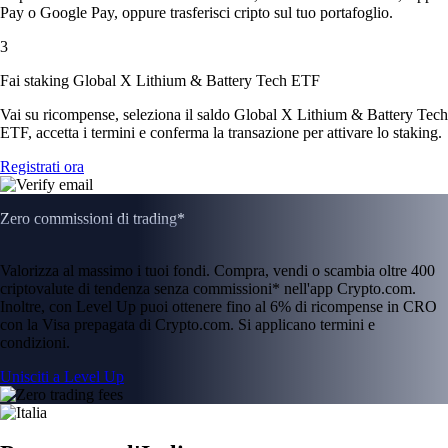
Pay o Google Pay, oppure trasferisci cripto sul tuo portafoglio.
3
Fai staking Global X Lithium & Battery Tech ETF
Vai su ricompense, seleziona il saldo Global X Lithium & Battery Tech
ETF, accetta i termini e conferma la transazione per attivare lo staking.
Registrati ora
Zero commissioni di trading*
Valorizza al massimo i tuoi fondi. Compra, vendi o scambia oltre 400
criptovalute di tendenza senza commissioni* nell'app Crypto.com.
Inoltre, con Level Up puoi ottenere fino al 6% di ricompense in CRO
con la Visa prepagata di Crypto.com. Si applicano termini e
condizioni.
Unisciti a Level Up