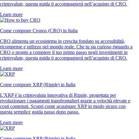
criptovalute, questa guida ti accompagnerà nell’acquisto di CRO.
Learn more
Come comprare Cronos (CRO) in Italia
CRO alimenta un ecosistema in crescita fondato su accessibilità,
ricompense e utilizzo nel mondo reale. Che tu sia curioso riguardo a
CRO o pronto a compiere il tuo primo passo negli investimenti in
criptovalute, questa guida ti accompagnerà nell’acquisto di CRO.
Learn more
Come comprare XRP (Ripple) in Italia
L'XRP è la criptovaluta innovativa di Ripple, progettata per
rivoluzionare i pagamenti transfrontalieri grazie a velocità elevate e
costi contenuti. Scopri come acquistare XRP in modo sicuro con
questa semplice guida passo dopo passo.
Learn more
Come comprare XRP (Ripple) in Italia