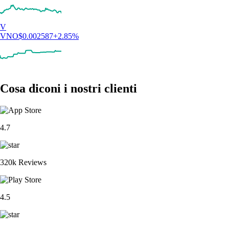
V
VNO
$
0.002587
+
2.85
%
Cosa diconi i nostri clienti
4.7
320k Reviews
4.5