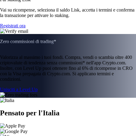
Vai su ricompense, seleziona il saldo Lisk, accetta i termini e conferma
la transazione per attivare lo staking.
Registrati ora
Zero commissioni di trading*
Valorizza al massimo i tuoi fondi. Compra, vendi o scambia oltre 400
criptovalute di tendenza senza commissioni* nell'app Crypto.com.
Inoltre, con Level Up puoi ottenere fino al 6% di ricompense in CRO
con la Visa prepagata di Crypto.com. Si applicano termini e
condizioni.
Unisciti a Level Up
Pensato per l'Italia