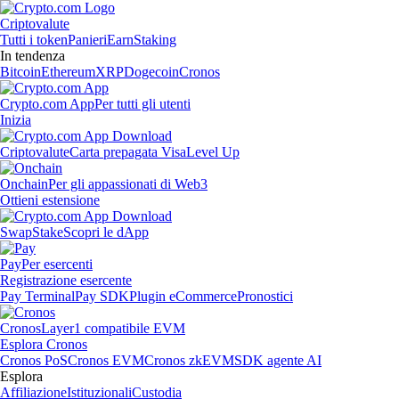
Criptovalute
Tutti i token
Panieri
Earn
Staking
In tendenza
Bitcoin
Ethereum
XRP
Dogecoin
Cronos
Crypto.com App
Per tutti gli utenti
Inizia
Criptovalute
Carta prepagata Visa
Level Up
Onchain
Per gli appassionati di Web3
Ottieni estensione
Swap
Stake
Scopri le dApp
Pay
Per esercenti
Registrazione esercente
Pay Terminal
Pay SDK
Plugin eCommerce
Pronostici
Cronos
Layer1 compatibile EVM
Esplora Cronos
Cronos PoS
Cronos EVM
Cronos zkEVM
SDK agente AI
Esplora
Affiliazione
Istituzionali
Custodia