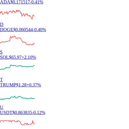
ADA
$
0.171517
-0.41
%
D
DOGE
$
0.060544
-0.40
%
S
SOL
$
65.97
+
2.10
%
T
TRUMP
$
1.28
+
0.37
%
U
USDT
$
0.863835
-0.12
%