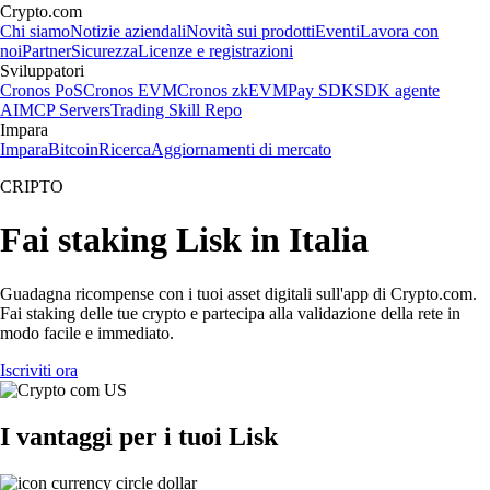
Crypto.com
Chi siamo
Notizie aziendali
Novità sui prodotti
Eventi
Lavora con
noi
Partner
Sicurezza
Licenze e registrazioni
Sviluppatori
Cronos PoS
Cronos EVM
Cronos zkEVM
Pay SDK
SDK agente
AI
MCP Servers
Trading Skill Repo
Impara
Impara
Bitcoin
Ricerca
Aggiornamenti di mercato
CRIPTO
Fai staking Lisk in Italia
Guadagna ricompense con i tuoi asset digitali sull'app di Crypto.com.
Fai staking delle tue crypto e partecipa alla validazione della rete in
modo facile e immediato.
Iscriviti ora
I vantaggi per i tuoi Lisk