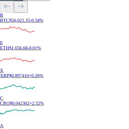
B
BTC
$
56,021.35
-0.34
%
E
ETH
$
1,656.68
-0.01
%
X
XRP
$
0.897416
+
0.26
%
C
CRO
$
0.042362
+
2.52
%
A