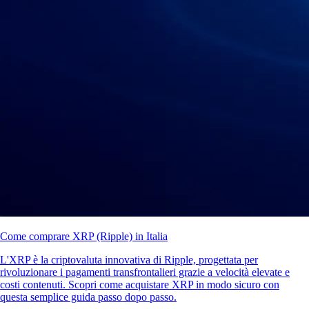
Come comprare XRP (Ripple) in Italia
L'XRP è la criptovaluta innovativa di Ripple, progettata per
rivoluzionare i pagamenti transfrontalieri grazie a velocità elevate e
costi contenuti. Scopri come acquistare XRP in modo sicuro con
questa semplice guida passo dopo passo.