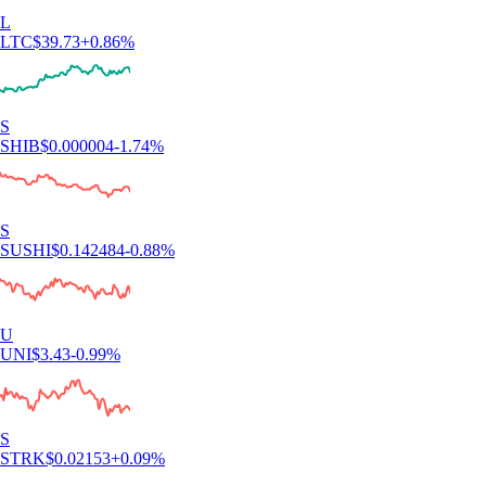
L
LTC
$
39.73
+
0.86
%
S
SHIB
$
0.000004
-1.74
%
S
SUSHI
$
0.142484
-0.88
%
U
UNI
$
3.43
-0.99
%
S
STRK
$
0.02153
+
0.09
%