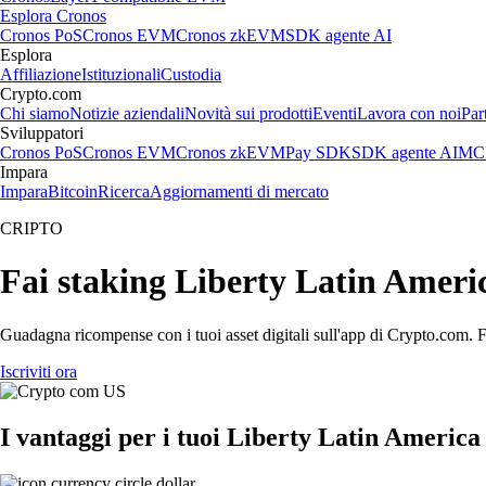
Esplora Cronos
Cronos PoS
Cronos EVM
Cronos zkEVM
SDK agente AI
Esplora
Affiliazione
Istituzionali
Custodia
Crypto.com
Chi siamo
Notizie aziendali
Novità sui prodotti
Eventi
Lavora con noi
Par
Sviluppatori
Cronos PoS
Cronos EVM
Cronos zkEVM
Pay SDK
SDK agente AI
MCP
Impara
Impara
Bitcoin
Ricerca
Aggiornamenti di mercato
CRIPTO
Fai staking Liberty Latin Americ
Guadagna ricompense con i tuoi asset digitali sull'app di Crypto.com. Fa
Iscriviti ora
I vantaggi per i tuoi Liberty Latin America