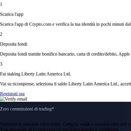
1
Scarica l'app
Scarica l'app di Crypto.com e verifica la tua identità in pochi minuti dal
2
Deposita fondi
Deposita fondi tramite bonifico bancario, carta di credito/debito, Apple
3
Fai staking Liberty Latin America Ltd.
Vai su ricompense, seleziona il saldo Liberty Latin America Ltd., accetta
Registrati ora
Zero commissioni di trading*
Valorizza al massimo i tuoi fondi. Compra, vendi o scambia oltre 400 
Visa prepagata di Crypto.com. Si applicano termini e condizioni.