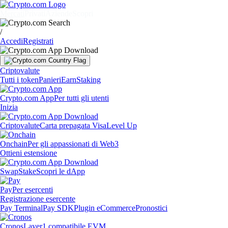
Mercati
Privati
Aziende
Scopri
/
Accedi
Registrati
Criptovalute
Tutti i token
Panieri
Earn
Staking
Crypto.com App
Per tutti gli utenti
Inizia
Criptovalute
Carta prepagata Visa
Level Up
Onchain
Per gli appassionati di Web3
Ottieni estensione
Swap
Stake
Scopri le dApp
Pay
Per esercenti
Registrazione esercente
Pay Terminal
Pay SDK
Plugin eCommerce
Pronostici
Cronos
Layer1 compatibile EVM