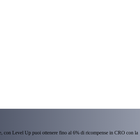
re, con Level Up puoi ottenere fino al 6% di ricompense in CRO con la