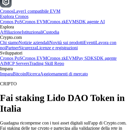
Cronos
Layer1 compatibile EVM
Esplora Cronos
Cronos PoS
Cronos EVM
Cronos zkEVM
SDK agente AI
Esplora
Affiliazione
Istituzionali
Custodia
Crypto.com
Chi siamo
Notizie aziendali
Novità sui prodotti
Eventi
Lavora con
noi
Partner
Sicurezza
Licenze e registrazioni
Sviluppatori
Cronos PoS
Cronos EVM
Cronos zkEVM
Pay SDK
SDK agente
AI
MCP Servers
Trading Skill Repo
Impara
Impara
Bitcoin
Ricerca
Aggiornamenti di mercato
CRIPTO
Fai staking Lido DAO Token in
Italia
Guadagna ricompense con i tuoi asset digitali sull'app di Crypto.com.
Fai staking delle tue crypto e partecipa alla validazione della rete in