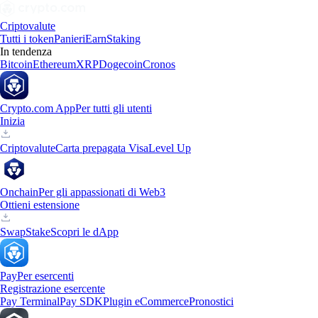
Criptovalute
Tutti i token
Panieri
Earn
Staking
In tendenza
Bitcoin
Ethereum
XRP
Dogecoin
Cronos
Crypto.com App
Per tutti gli utenti
Inizia
Criptovalute
Carta prepagata Visa
Level Up
Onchain
Per gli appassionati di Web3
Ottieni estensione
Swap
Stake
Scopri le dApp
Pay
Per esercenti
Registrazione esercente
Pay Terminal
Pay SDK
Plugin eCommerce
Pronostici