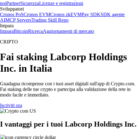
noi
Partner
Sicurezza
Licenze e registrazioni
Sviluppatori
Cronos PoS
Cronos EVM
Cronos zkEVM
Pay SDK
SDK agente
AI
MCP Servers
Trading Skill Repo
Impara
Impara
Bitcoin
Ricerca
Aggiornamenti di mercato
CRIPTO
Fai staking Labcorp Holdings
Inc. in Italia
Guadagna ricompense con i tuoi asset digitali sull'app di Crypto.com.
Fai staking delle tue crypto e partecipa alla validazione della rete in
modo facile e immediato.
Iscriviti ora
I vantaggi per i tuoi Labcorp Holdings Inc.