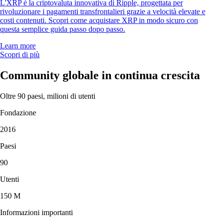
L'XRP è la criptovaluta innovativa di Ripple, progettata per
rivoluzionare i pagamenti transfrontalieri grazie a velocità elevate e
costi contenuti. Scopri come acquistare XRP in modo sicuro con
questa semplice guida passo dopo passo.
Learn more
Scopri di più
Community globale in continua crescita
Oltre 90 paesi, milioni di utenti
Fondazione
2016
Paesi
90
Utenti
150 M
Informazioni importanti