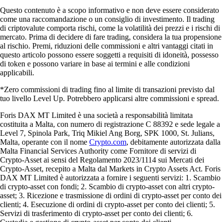
Questo contenuto è a scopo informativo e non deve essere considerato
come una raccomandazione o un consiglio di investimento. Il trading
di criptovalute comporta rischi, come la volatilità dei prezzi e i rischi di
mercato. Prima di decidere di fare trading, considera la tua propensione
al rischio. Premi, riduzioni delle commissioni e altri vantaggi citati in
questo articolo possono essere soggetti a requisiti di idoneità, possesso
di token e possono variare in base ai termini e alle condizioni
applicabili.
*Zero commissioni di trading fino al limite di transazioni previsto dal
tuo livello Level Up. Potrebbero applicarsi altre commissioni e spread.
Foris DAX MT Limited è una società a responsabilità limitata
costituita a Malta, con numero di registrazione C 88392 e sede legale a
Level 7, Spinola Park, Triq Mikiel Ang Borg, SPK 1000, St. Julians,
Malta, operante con il nome
Crypto.com
, debitamente autorizzata dalla
Malta Financial Services Authority come Fornitore di servizi di
Crypto-Asset ai sensi del Regolamento 2023/1114 sui Mercati dei
Crypto-Asset, recepito a Malta dal Markets in Crypto Assets Act. Foris
DAX MT Limited è autorizzata a fornire i seguenti servizi: 1. Scambio
di crypto-asset con fondi; 2. Scambio di crypto-asset con altri crypto-
asset; 3. Ricezione e trasmissione di ordini di crypto-asset per conto dei
clienti; 4. Esecuzione di ordini di crypto-asset per conto dei clienti; 5.
Servizi di trasferimento di crypto-asset per conto dei clienti; 6.