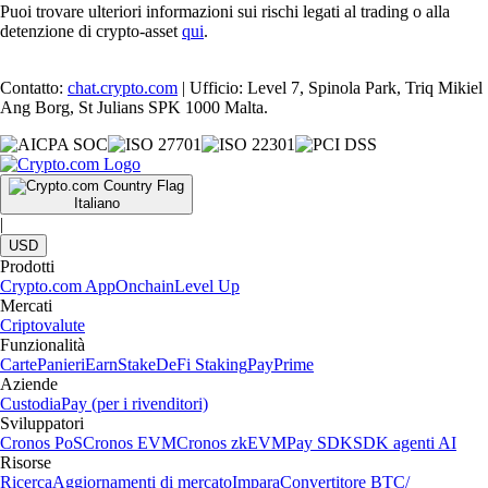
Puoi trovare ulteriori informazioni sui rischi legati al trading o alla
detenzione di crypto-asset
qui
.
Contatto:
chat.crypto.com
| Ufficio: Level 7, Spinola Park, Triq Mikiel
Ang Borg, St Julians SPK 1000 Malta.
Italiano
|
USD
Prodotti
Crypto.com App
Onchain
Level Up
Mercati
Criptovalute
Funzionalità
Carte
Panieri
Earn
Stake
DeFi Staking
Pay
Prime
Aziende
Custodia
Pay (per i rivenditori)
Sviluppatori
Cronos PoS
Cronos EVM
Cronos zkEVM
Pay SDK
SDK agenti AI
Risorse
Ricerca
Aggiornamenti di mercato
Impara
Convertitore BTC/