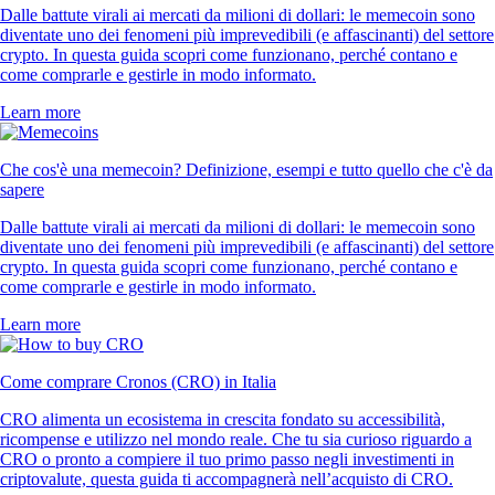
Dalle battute virali ai mercati da milioni di dollari: le memecoin sono
diventate uno dei fenomeni più imprevedibili (e affascinanti) del settore
crypto. In questa guida scopri come funzionano, perché contano e
come comprarle e gestirle in modo informato.
Learn more
Che cos'è una memecoin? Definizione, esempi e tutto quello che c'è da
sapere
Dalle battute virali ai mercati da milioni di dollari: le memecoin sono
diventate uno dei fenomeni più imprevedibili (e affascinanti) del settore
crypto. In questa guida scopri come funzionano, perché contano e
come comprarle e gestirle in modo informato.
Learn more
Come comprare Cronos (CRO) in Italia
CRO alimenta un ecosistema in crescita fondato su accessibilità,
ricompense e utilizzo nel mondo reale. Che tu sia curioso riguardo a
CRO o pronto a compiere il tuo primo passo negli investimenti in
criptovalute, questa guida ti accompagnerà nell’acquisto di CRO.