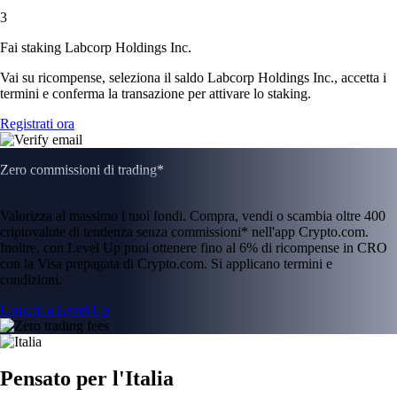
3
Fai staking Labcorp Holdings Inc.
Vai su ricompense, seleziona il saldo Labcorp Holdings Inc., accetta i
termini e conferma la transazione per attivare lo staking.
Registrati ora
Zero commissioni di trading*
Valorizza al massimo i tuoi fondi. Compra, vendi o scambia oltre 400
criptovalute di tendenza senza commissioni* nell'app Crypto.com.
Inoltre, con Level Up puoi ottenere fino al 6% di ricompense in CRO
con la Visa prepagata di Crypto.com. Si applicano termini e
condizioni.
Unisciti a Level Up
Pensato per l'Italia