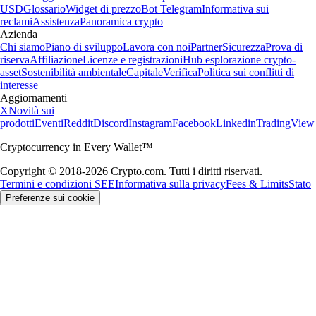
USD
Glossario
Widget di prezzo
Bot Telegram
Informativa sui
reclami
Assistenza
Panoramica crypto
Azienda
Chi siamo
Piano di sviluppo
Lavora con noi
Partner
Sicurezza
Prova di
riserva
Affiliazione
Licenze e registrazioni
Hub esplorazione crypto-
asset
Sostenibilità ambientale
Capitale
Verifica
Politica sui conflitti di
interesse
Aggiornamenti
X
Novità sui
prodotti
Eventi
Reddit
Discord
Instagram
Facebook
Linkedin
TradingView
Cryptocurrency in Every Wallet™
Copyright © 2018-2026 Crypto.com. Tutti i diritti riservati.
Termini e condizioni SEE
Informativa sulla privacy
Fees & Limits
Stato
Preferenze sui cookie