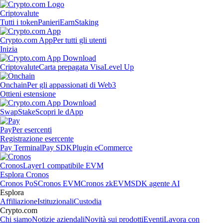
Criptovalute
Tutti i token
Panieri
Earn
Staking
Crypto.com App
Per tutti gli utenti
Inizia
Criptovalute
Carta prepagata Visa
Level Up
Onchain
Per gli appassionati di Web3
Ottieni estensione
Swap
Stake
Scopri le dApp
Pay
Per esercenti
Registrazione esercente
Pay Terminal
Pay SDK
Plugin eCommerce
Cronos
Layer1 compatibile EVM
Esplora Cronos
Cronos PoS
Cronos EVM
Cronos zkEVM
SDK agente AI
Esplora
Affiliazione
Istituzionali
Custodia
Crypto.com
Chi siamo
Notizie aziendali
Novità sui prodotti
Eventi
Lavora con