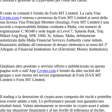
Custodia e gestione di crypto-asset per conto dei clienti.
Il conto in contanti è fornito da Foris MT Limited. La carta Visa
Crypto.com
è emessa e promossa da Foris MT Limited ai sensi della
sua licenza Visa Principal Member (Issuing). Foris MT Limited è una
società a responsabilità limitata costituita a Malta, con numero di
registrazione C 90348 e sede legale al Level 7, Spinola Park, Triq
Mikiel Ang Borg, SPK 1000, St. Julians, Malta, debitamente
autorizzata dalla Malta Financial Services Authority come istituto
finanziario abilitato all’emissione di denaro elettronico ai sensi del 3°
Allegato al Financial Institutions Act (Electronic Money Institutions).
Qualsiasi altro prodotto o servizio offerto e pubblicizzato su questa
pagina web o sull’App
Crypto.com
è fornito da altre società del
gruppo e non rientra nei servizi regolamentati di Foris DAX MT
Limited o Foris MT Limited.
Il trading o la detenzione di crypto-asset comporta dei rischi e potrebbe
non essere adatto a tutti. Le performance passate non garantiscono
risultati futuri. Valuta attentamente se investire in crypto-asset è adatto
alla tua situazione finanziaria e al tuo livello di tolleranza al rischio.