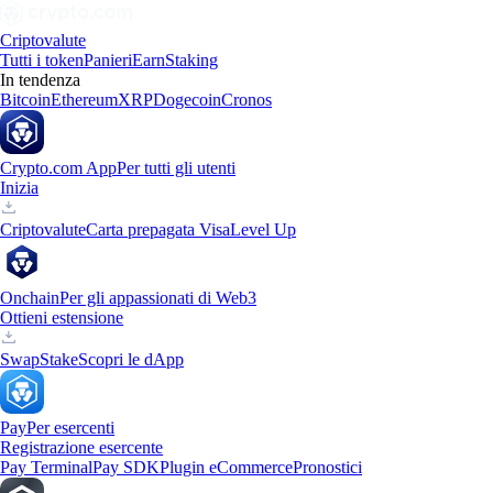
Criptovalute
Tutti i token
Panieri
Earn
Staking
In tendenza
Bitcoin
Ethereum
XRP
Dogecoin
Cronos
Crypto.com App
Per tutti gli utenti
Inizia
Criptovalute
Carta prepagata Visa
Level Up
Onchain
Per gli appassionati di Web3
Ottieni estensione
Swap
Stake
Scopri le dApp
Pay
Per esercenti
Registrazione esercente
Pay Terminal
Pay SDK
Plugin eCommerce
Pronostici