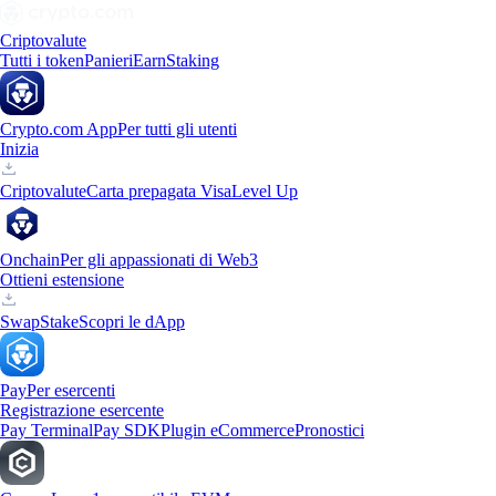
Criptovalute
Tutti i token
Panieri
Earn
Staking
Crypto.com App
Per tutti gli utenti
Inizia
Criptovalute
Carta prepagata Visa
Level Up
Onchain
Per gli appassionati di Web3
Ottieni estensione
Swap
Stake
Scopri le dApp
Pay
Per esercenti
Registrazione esercente
Pay Terminal
Pay SDK
Plugin eCommerce
Pronostici