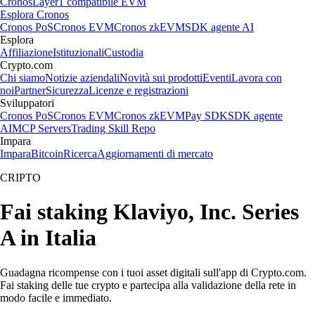
Cronos
Layer1 compatibile EVM
Esplora Cronos
Cronos PoS
Cronos EVM
Cronos zkEVM
SDK agente AI
Esplora
Affiliazione
Istituzionali
Custodia
Crypto.com
Chi siamo
Notizie aziendali
Novità sui prodotti
Eventi
Lavora con
noi
Partner
Sicurezza
Licenze e registrazioni
Sviluppatori
Cronos PoS
Cronos EVM
Cronos zkEVM
Pay SDK
SDK agente
AI
MCP Servers
Trading Skill Repo
Impara
Impara
Bitcoin
Ricerca
Aggiornamenti di mercato
CRIPTO
Fai staking Klaviyo, Inc. Series
A in Italia
Guadagna ricompense con i tuoi asset digitali sull'app di Crypto.com.
Fai staking delle tue crypto e partecipa alla validazione della rete in
modo facile e immediato.