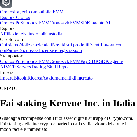
Cronos
Layer1 compatibile EVM
Esplora Cronos
Cronos PoS
Cronos EVM
Cronos zkEVM
SDK agente AI
Esplora
Affiliazione
Istituzionali
Custodia
Crypto.com
Chi siamo
Notizie aziendali
Novità sui prodotti
Eventi
Lavora con
noi
Partner
Sicurezza
Licenze e registrazioni
Sviluppatori
Cronos PoS
Cronos EVM
Cronos zkEVM
Pay SDK
SDK agente
AI
MCP Servers
Trading Skill Repo
Impara
Impara
Bitcoin
Ricerca
Aggiornamenti di mercato
CRIPTO
Fai staking Kenvue Inc. in Italia
Guadagna ricompense con i tuoi asset digitali sull'app di Crypto.com.
Fai staking delle tue crypto e partecipa alla validazione della rete in
modo facile e immediato.