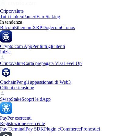
Criptovalute
Tutti i token
Panieri
Earn
Staking
In tendenza
Bitcoin
Ethereum
XRP
Dogecoin
Cronos
Crypto.com App
Per tutti gli utenti
Inizia
Criptovalute
Carta prepagata Visa
Level Up
Onchain
Per gli appassionati di Web3
Ottieni estensione
Swap
Stake
Scopri le dApp
Pay
Per esercenti
Registrazione esercente
Pay Terminal
Pay SDK
Plugin eCommerce
Pronostici