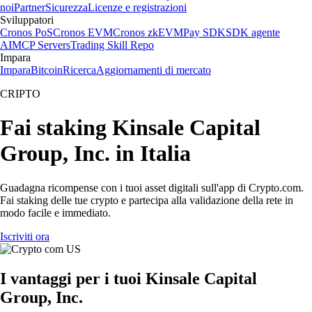
noi
Partner
Sicurezza
Licenze e registrazioni
Sviluppatori
Cronos PoS
Cronos EVM
Cronos zkEVM
Pay SDK
SDK agente
AI
MCP Servers
Trading Skill Repo
Impara
Impara
Bitcoin
Ricerca
Aggiornamenti di mercato
CRIPTO
Fai staking Kinsale Capital
Group, Inc. in Italia
Guadagna ricompense con i tuoi asset digitali sull'app di Crypto.com.
Fai staking delle tue crypto e partecipa alla validazione della rete in
modo facile e immediato.
Iscriviti ora
I vantaggi per i tuoi Kinsale Capital
Group, Inc.