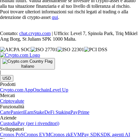
risultati futuri. Valuta attentamente se investire in crypto-asset è adatto
alla tua situazione finanziaria e al tuo livello di tolleranza al rischio.
Puoi trovare ulteriori informazioni sui rischi legati al trading o alla
detenzione di crypto-asset
qui
.
Contatto:
chat.crypto.com
| Ufficio: Level 7, Spinola Park, Triq Mikiel
Ang Borg, St Julians SPK 1000 Malta.
Italiano
|
USD
Prodotti
Crypto.com App
Onchain
Level Up
Mercati
Criptovalute
Funzionalità
Carte
Panieri
Earn
Stake
DeFi Staking
Pay
Prime
Aziende
Custodia
Pay (per i rivenditori)
Sviluppatori
Cronos PoS
Cronos EVM
Cronos zkEVM
Pay SDK
SDK agenti AI