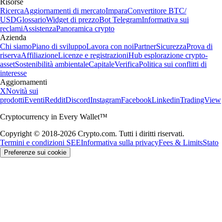
Risorse
Ricerca
Aggiornamenti di mercato
Impara
Convertitore BTC/
USD
Glossario
Widget di prezzo
Bot Telegram
Informativa sui
reclami
Assistenza
Panoramica crypto
Azienda
Chi siamo
Piano di sviluppo
Lavora con noi
Partner
Sicurezza
Prova di
riserva
Affiliazione
Licenze e registrazioni
Hub esplorazione crypto-
asset
Sostenibilità ambientale
Capitale
Verifica
Politica sui conflitti di
interesse
Aggiornamenti
X
Novità sui
prodotti
Eventi
Reddit
Discord
Instagram
Facebook
Linkedin
TradingView
Cryptocurrency in Every Wallet™
Copyright © 2018-2026 Crypto.com. Tutti i diritti riservati.
Termini e condizioni SEE
Informativa sulla privacy
Fees & Limits
Stato
Preferenze sui cookie