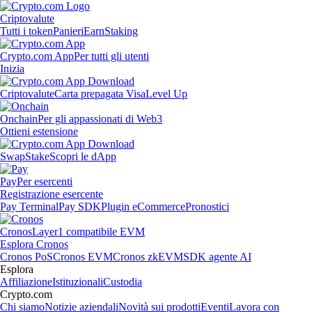
Criptovalute
Tutti i token
Panieri
Earn
Staking
Crypto.com App
Per tutti gli utenti
Inizia
Criptovalute
Carta prepagata Visa
Level Up
Onchain
Per gli appassionati di Web3
Ottieni estensione
Swap
Stake
Scopri le dApp
Pay
Per esercenti
Registrazione esercente
Pay Terminal
Pay SDK
Plugin eCommerce
Pronostici
Cronos
Layer1 compatibile EVM
Esplora Cronos
Cronos PoS
Cronos EVM
Cronos zkEVM
SDK agente AI
Esplora
Affiliazione
Istituzionali
Custodia
Crypto.com
Chi siamo
Notizie aziendali
Novità sui prodotti
Eventi
Lavora con