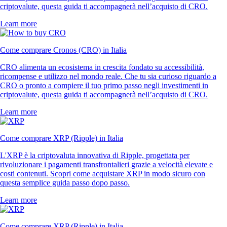
criptovalute, questa guida ti accompagnerà nell’acquisto di CRO.
Learn more
Come comprare Cronos (CRO) in Italia
CRO alimenta un ecosistema in crescita fondato su accessibilità,
ricompense e utilizzo nel mondo reale. Che tu sia curioso riguardo a
CRO o pronto a compiere il tuo primo passo negli investimenti in
criptovalute, questa guida ti accompagnerà nell’acquisto di CRO.
Learn more
Come comprare XRP (Ripple) in Italia
L'XRP è la criptovaluta innovativa di Ripple, progettata per
rivoluzionare i pagamenti transfrontalieri grazie a velocità elevate e
costi contenuti. Scopri come acquistare XRP in modo sicuro con
questa semplice guida passo dopo passo.
Learn more
Come comprare XRP (Ripple) in Italia