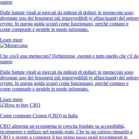
sapere
Dalle battute virali ai mercati da milioni di dollari: le memecoin sono
diventate uno dei fenomeni più imprevedibili (e affascinanti) del settore
crypto. In questa guida scopri come funzionano, perché contano e
come comprarle e gestirle in modo informato.
Learn more
Che cos'è una memecoin? Definizione, esempi e tutto quello che c'è da
sapere
Dalle battute virali ai mercati da milioni di dollari: le memecoin sono
diventate uno dei fenomeni più imprevedibili (e affascinanti) del settore
crypto. In questa guida scopri come funzionano, perché contano e
come comprarle e gestirle in modo informato.
Learn more
Come comprare Cronos (CRO) in Italia
CRO alimenta un ecosistema in crescita fondato su accessibilità,
ricompense e utilizzo nel mondo reale. Che tu sia curioso riguardo a
CRO o pronto a compiere il tuo primo passo negli investimenti in