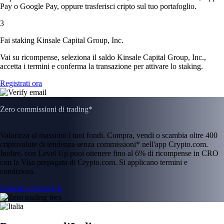
Pay o Google Pay, oppure trasferisci cripto sul tuo portafoglio.
3
Fai staking Kinsale Capital Group, Inc.
Vai su ricompense, seleziona il saldo Kinsale Capital Group, Inc.,
accetta i termini e conferma la transazione per attivare lo staking.
Registrati ora
Zero commissioni di trading*
Valorizza al massimo i tuoi fondi. Compra, vendi o scambia oltre 400
criptovalute di tendenza senza commissioni* nell'app Crypto.com.
Inoltre, con Level Up puoi ottenere fino al 6% di ricompense in CRO
con la Visa prepagata di Crypto.com. Si applicano termini e
condizioni.
Unisciti a Level Up