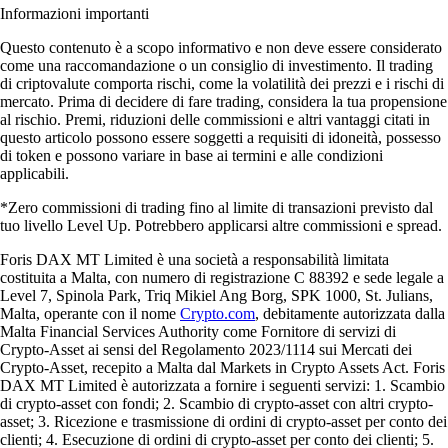
Informazioni importanti
Questo contenuto è a scopo informativo e non deve essere considerato
come una raccomandazione o un consiglio di investimento. Il trading
di criptovalute comporta rischi, come la volatilità dei prezzi e i rischi di
mercato. Prima di decidere di fare trading, considera la tua propensione
al rischio. Premi, riduzioni delle commissioni e altri vantaggi citati in
questo articolo possono essere soggetti a requisiti di idoneità, possesso
di token e possono variare in base ai termini e alle condizioni
applicabili.
*Zero commissioni di trading fino al limite di transazioni previsto dal
tuo livello Level Up. Potrebbero applicarsi altre commissioni e spread.
Foris DAX MT Limited è una società a responsabilità limitata
costituita a Malta, con numero di registrazione C 88392 e sede legale a
Level 7, Spinola Park, Triq Mikiel Ang Borg, SPK 1000, St. Julians,
Malta, operante con il nome
Crypto.com
, debitamente autorizzata dalla
Malta Financial Services Authority come Fornitore di servizi di
Crypto-Asset ai sensi del Regolamento 2023/1114 sui Mercati dei
Crypto-Asset, recepito a Malta dal Markets in Crypto Assets Act. Foris
DAX MT Limited è autorizzata a fornire i seguenti servizi: 1. Scambio
di crypto-asset con fondi; 2. Scambio di crypto-asset con altri crypto-
asset; 3. Ricezione e trasmissione di ordini di crypto-asset per conto dei
clienti; 4. Esecuzione di ordini di crypto-asset per conto dei clienti; 5.