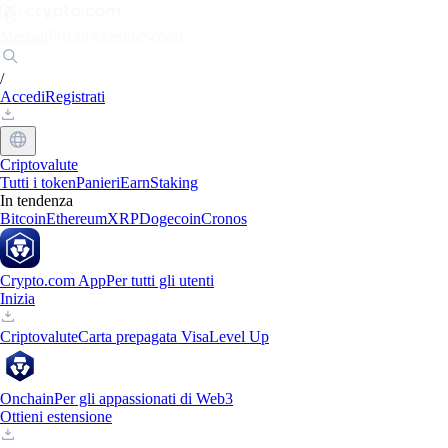
Mercati
Privati
Aziende
Scopri
/
Accedi
Registrati
Criptovalute
Tutti i token
Panieri
Earn
Staking
In tendenza
Bitcoin
Ethereum
XRP
Dogecoin
Cronos
Crypto.com App
Per tutti gli utenti
Inizia
Criptovalute
Carta prepagata Visa
Level Up
Onchain
Per gli appassionati di Web3
Ottieni estensione