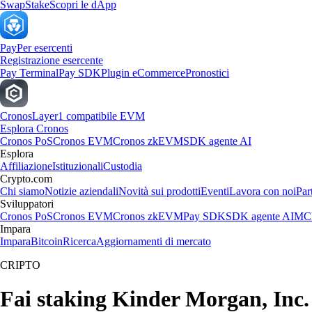
Swap
Stake
Scopri le dApp
Pay
Per esercenti
Registrazione esercente
Pay Terminal
Pay SDK
Plugin eCommerce
Pronostici
Cronos
Layer1 compatibile EVM
Esplora Cronos
Cronos PoS
Cronos EVM
Cronos zkEVM
SDK agente AI
Esplora
Affiliazione
Istituzionali
Custodia
Crypto.com
Chi siamo
Notizie aziendali
Novità sui prodotti
Eventi
Lavora con noi
Par
Sviluppatori
Cronos PoS
Cronos EVM
Cronos zkEVM
Pay SDK
SDK agente AI
MCP
Impara
Impara
Bitcoin
Ricerca
Aggiornamenti di mercato
CRIPTO
Fai staking Kinder Morgan, Inc. 