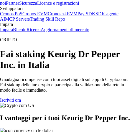
noi
Partner
Sicurezza
Licenze e registrazioni
Sviluppatori
Cronos PoS
Cronos EVM
Cronos zkEVM
Pay SDK
SDK agente
AI
MCP Servers
Trading Skill Repo
Impara
Impara
Bitcoin
Ricerca
Aggiornamenti di mercato
CRIPTO
Fai staking Keurig Dr Pepper
Inc. in Italia
Guadagna ricompense con i tuoi asset digitali sull'app di Crypto.com.
Fai staking delle tue crypto e partecipa alla validazione della rete in
modo facile e immediato.
Iscriviti ora
I vantaggi per i tuoi Keurig Dr Pepper Inc.