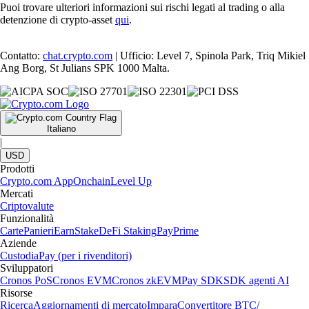
Puoi trovare ulteriori informazioni sui rischi legati al trading o alla
detenzione di crypto-asset
qui
.
Contatto:
chat.crypto.com
| Ufficio: Level 7, Spinola Park, Triq Mikiel
Ang Borg, St Julians SPK 1000 Malta.
Italiano
|
USD
Prodotti
Crypto.com App
Onchain
Level Up
Mercati
Criptovalute
Funzionalità
Carte
Panieri
Earn
Stake
DeFi Staking
Pay
Prime
Aziende
Custodia
Pay (per i rivenditori)
Sviluppatori
Cronos PoS
Cronos EVM
Cronos zkEVM
Pay SDK
SDK agenti AI
Risorse
Ricerca
Aggiornamenti di mercato
Impara
Convertitore BTC/