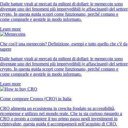
Dalle battute virali ai mercati da milioni di dollari: le memecoin sono
diventate uno dei fenomeni più imprevedibili (e affascinanti) del settore
crypto. In questa guida scopri come funzionano, perché contano e
come comprarle e gestirle in modo informato.
Learn more
Che cos'è una memecoin? Definizione, esempi e tutto quello che c'è da
sapere
Dalle battute virali ai mercati da milioni di dollari: le memecoin sono
diventate uno dei fenomeni più imprevedibili (e affascinanti) del settore
crypto. In questa guida scopri come funzionano, perché contano e
come comprarle e gestirle in modo informato.
Learn more
Come comprare Cronos (CRO) in Italia
CRO alimenta un ecosistema in crescita fondato su accessibilità,
ricompense e utilizzo nel mondo reale. Che tu sia curioso riguardo a
CRO o pronto a compiere il tuo primo passo negli investimenti in
criptovalute, questa guida ti accompagnerà nell’acquisto di CRO.