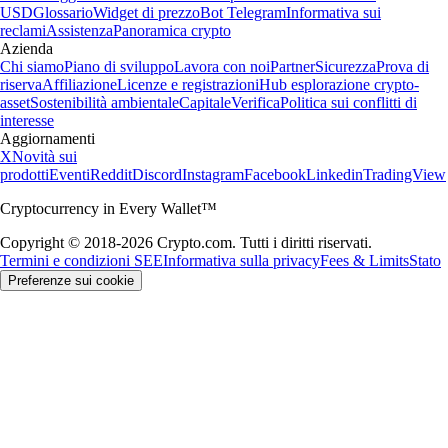
USD
Glossario
Widget di prezzo
Bot Telegram
Informativa sui
reclami
Assistenza
Panoramica crypto
Azienda
Chi siamo
Piano di sviluppo
Lavora con noi
Partner
Sicurezza
Prova di
riserva
Affiliazione
Licenze e registrazioni
Hub esplorazione crypto-
asset
Sostenibilità ambientale
Capitale
Verifica
Politica sui conflitti di
interesse
Aggiornamenti
X
Novità sui
prodotti
Eventi
Reddit
Discord
Instagram
Facebook
Linkedin
TradingView
Cryptocurrency in Every Wallet™
Copyright © 2018-2026 Crypto.com. Tutti i diritti riservati.
Termini e condizioni SEE
Informativa sulla privacy
Fees & Limits
Stato
Preferenze sui cookie