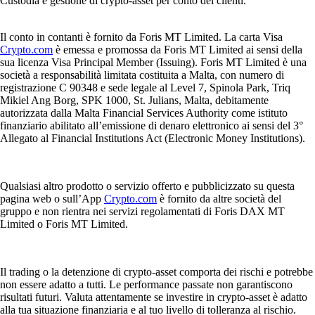
Custodia e gestione di crypto-asset per conto dei clienti.
Il conto in contanti è fornito da Foris MT Limited. La carta Visa
Crypto.com
è emessa e promossa da Foris MT Limited ai sensi della
sua licenza Visa Principal Member (Issuing). Foris MT Limited è una
società a responsabilità limitata costituita a Malta, con numero di
registrazione C 90348 e sede legale al Level 7, Spinola Park, Triq
Mikiel Ang Borg, SPK 1000, St. Julians, Malta, debitamente
autorizzata dalla Malta Financial Services Authority come istituto
finanziario abilitato all’emissione di denaro elettronico ai sensi del 3°
Allegato al Financial Institutions Act (Electronic Money Institutions).
Qualsiasi altro prodotto o servizio offerto e pubblicizzato su questa
pagina web o sull’App
Crypto.com
è fornito da altre società del
gruppo e non rientra nei servizi regolamentati di Foris DAX MT
Limited o Foris MT Limited.
Il trading o la detenzione di crypto-asset comporta dei rischi e potrebbe
non essere adatto a tutti. Le performance passate non garantiscono
risultati futuri. Valuta attentamente se investire in crypto-asset è adatto
alla tua situazione finanziaria e al tuo livello di tolleranza al rischio.