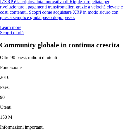
L'XRP è la criptovaluta innovativa di Ripple, progettata per
rivoluzionare i pagamenti transfrontalieri grazie a velocità elevate e
costi contenuti. Scopri come acquistare XRP in modo sicuro con
questa semplice guida passo dopo passo.
Learn more
Scopri di più
Community globale in continua crescita
Oltre 90 paesi, milioni di utenti
Fondazione
2016
Paesi
90
Utenti
150 M
Informazioni importanti