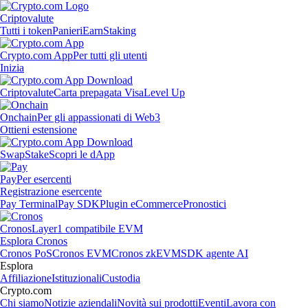
Criptovalute
Tutti i token
Panieri
Earn
Staking
Crypto.com App
Per tutti gli utenti
Inizia
Criptovalute
Carta prepagata Visa
Level Up
Onchain
Per gli appassionati di Web3
Ottieni estensione
Swap
Stake
Scopri le dApp
Pay
Per esercenti
Registrazione esercente
Pay Terminal
Pay SDK
Plugin eCommerce
Pronostici
Cronos
Layer1 compatibile EVM
Esplora Cronos
Cronos PoS
Cronos EVM
Cronos zkEVM
SDK agente AI
Esplora
Affiliazione
Istituzionali
Custodia
Crypto.com
Chi siamo
Notizie aziendali
Novità sui prodotti
Eventi
Lavora con