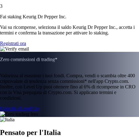
3
Fai staking Keurig Dr Pepper Inc.
Vai su ricompense, seleziona il saldo Keurig Dr Pepper Inc., accetta i
termini e conferma la transazione per attivare lo staking.
Registrati ora
Zero commissioni di trading*
Valorizza al massimo i tuoi fondi. Compra, vendi o scambia oltre 400
criptovalute di tendenza senza commissioni* nell'app Crypto.com.
Inoltre, con Level Up puoi ottenere fino al 6% di ricompense in CRO
con la Visa prepagata di Crypto.com. Si applicano termini e
condizioni.
Unisciti a Level Up
Pensato per l'Italia