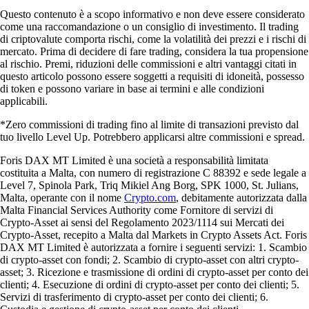
Questo contenuto è a scopo informativo e non deve essere considerato
come una raccomandazione o un consiglio di investimento. Il trading
di criptovalute comporta rischi, come la volatilità dei prezzi e i rischi di
mercato. Prima di decidere di fare trading, considera la tua propensione
al rischio. Premi, riduzioni delle commissioni e altri vantaggi citati in
questo articolo possono essere soggetti a requisiti di idoneità, possesso
di token e possono variare in base ai termini e alle condizioni
applicabili.
*Zero commissioni di trading fino al limite di transazioni previsto dal
tuo livello Level Up. Potrebbero applicarsi altre commissioni e spread.
Foris DAX MT Limited è una società a responsabilità limitata
costituita a Malta, con numero di registrazione C 88392 e sede legale a
Level 7, Spinola Park, Triq Mikiel Ang Borg, SPK 1000, St. Julians,
Malta, operante con il nome
Crypto.com
, debitamente autorizzata dalla
Malta Financial Services Authority come Fornitore di servizi di
Crypto-Asset ai sensi del Regolamento 2023/1114 sui Mercati dei
Crypto-Asset, recepito a Malta dal Markets in Crypto Assets Act. Foris
DAX MT Limited è autorizzata a fornire i seguenti servizi: 1. Scambio
di crypto-asset con fondi; 2. Scambio di crypto-asset con altri crypto-
asset; 3. Ricezione e trasmissione di ordini di crypto-asset per conto dei
clienti; 4. Esecuzione di ordini di crypto-asset per conto dei clienti; 5.
Servizi di trasferimento di crypto-asset per conto dei clienti; 6.