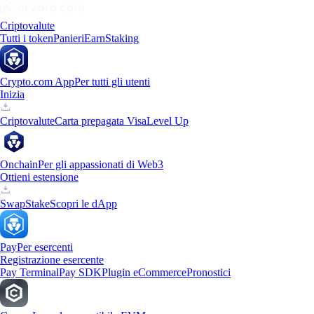
Criptovalute
Tutti i token
Panieri
Earn
Staking
Crypto.com App
Per tutti gli utenti
Inizia
Criptovalute
Carta prepagata Visa
Level Up
Onchain
Per gli appassionati di Web3
Ottieni estensione
Swap
Stake
Scopri le dApp
Pay
Per esercenti
Registrazione esercente
Pay Terminal
Pay SDK
Plugin eCommerce
Pronostici