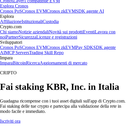
Cronos
Layer1 compatibile EVM
Esplora Cronos
Cronos PoS
Cronos EVM
Cronos zkEVM
SDK agente AI
Esplora
Affiliazione
Istituzionali
Custodia
Crypto.com
Chi siamo
Notizie aziendali
Novità sui prodotti
Eventi
Lavora con
noi
Partner
Sicurezza
Licenze e registrazioni
Sviluppatori
Cronos PoS
Cronos EVM
Cronos zkEVM
Pay SDK
SDK agente
AI
MCP Servers
Trading Skill Repo
Impara
Impara
Bitcoin
Ricerca
Aggiornamenti di mercato
CRIPTO
Fai staking KBR, Inc. in Italia
Guadagna ricompense con i tuoi asset digitali sull'app di Crypto.com.
Fai staking delle tue crypto e partecipa alla validazione della rete in
modo facile e immediato.
Iscriviti ora