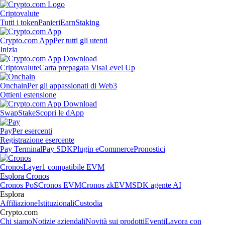
Criptovalute
Tutti i token
Panieri
Earn
Staking
Crypto.com App
Per tutti gli utenti
Inizia
Criptovalute
Carta prepagata Visa
Level Up
Onchain
Per gli appassionati di Web3
Ottieni estensione
Swap
Stake
Scopri le dApp
Pay
Per esercenti
Registrazione esercente
Pay Terminal
Pay SDK
Plugin eCommerce
Pronostici
Cronos
Layer1 compatibile EVM
Esplora Cronos
Cronos PoS
Cronos EVM
Cronos zkEVM
SDK agente AI
Esplora
Affiliazione
Istituzionali
Custodia
Crypto.com
Chi siamo
Notizie aziendali
Novità sui prodotti
Eventi
Lavora con