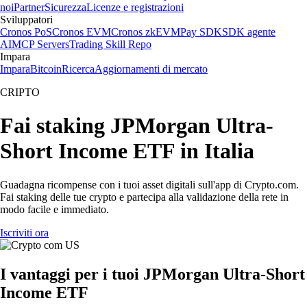
noi
Partner
Sicurezza
Licenze e registrazioni
Sviluppatori
Cronos PoS
Cronos EVM
Cronos zkEVM
Pay SDK
SDK agente
AI
MCP Servers
Trading Skill Repo
Impara
Impara
Bitcoin
Ricerca
Aggiornamenti di mercato
CRIPTO
Fai staking JPMorgan Ultra-
Short Income ETF in Italia
Guadagna ricompense con i tuoi asset digitali sull'app di Crypto.com.
Fai staking delle tue crypto e partecipa alla validazione della rete in
modo facile e immediato.
Iscriviti ora
I vantaggi per i tuoi JPMorgan Ultra-Short
Income ETF