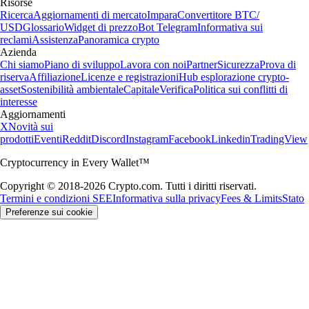
Risorse
Ricerca
Aggiornamenti di mercato
Impara
Convertitore BTC/
USD
Glossario
Widget di prezzo
Bot Telegram
Informativa sui
reclami
Assistenza
Panoramica crypto
Azienda
Chi siamo
Piano di sviluppo
Lavora con noi
Partner
Sicurezza
Prova di
riserva
Affiliazione
Licenze e registrazioni
Hub esplorazione crypto-
asset
Sostenibilità ambientale
Capitale
Verifica
Politica sui conflitti di
interesse
Aggiornamenti
X
Novità sui
prodotti
Eventi
Reddit
Discord
Instagram
Facebook
Linkedin
TradingView
Cryptocurrency in Every Wallet™
Copyright © 2018-2026 Crypto.com. Tutti i diritti riservati.
Termini e condizioni SEE
Informativa sulla privacy
Fees & Limits
Stato
Preferenze sui cookie