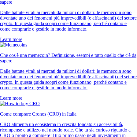
sapere
Dalle battute virali ai mercati da milioni di dollari: le memecoin sono
diventate uno dei fenomeni più imprevedibili (e affascinanti) del settore
crypto. In questa guida scopri come funzionano, perché contano e
come comprarle e gestirle in modo informato.
Learn more
Che cos'è una memecoin? Definizione, esempi e tutto quello che c'è da
sapere
Dalle battute virali ai mercati da milioni di dollari: le memecoin sono
diventate uno dei fenomeni più imprevedibili (e affascinanti) del settore
crypto. In questa guida scopri come funzionano, perché contano e
come comprarle e gestirle in modo informato.
Learn more
Come comprare Cronos (CRO) in Italia
CRO alimenta un ecosistema in crescita fondato su accessibilità,
ricompense e utilizzo nel mondo reale. Che tu sia curioso riguardo a
CRO o pronto a compiere il tuo primo passo negli investimenti in