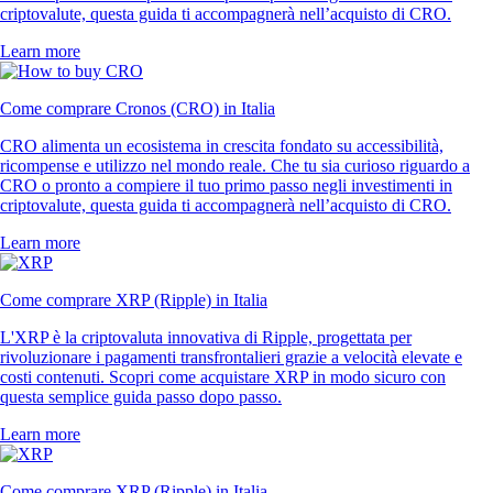
criptovalute, questa guida ti accompagnerà nell’acquisto di CRO.
Learn more
Come comprare Cronos (CRO) in Italia
CRO alimenta un ecosistema in crescita fondato su accessibilità,
ricompense e utilizzo nel mondo reale. Che tu sia curioso riguardo a
CRO o pronto a compiere il tuo primo passo negli investimenti in
criptovalute, questa guida ti accompagnerà nell’acquisto di CRO.
Learn more
Come comprare XRP (Ripple) in Italia
L'XRP è la criptovaluta innovativa di Ripple, progettata per
rivoluzionare i pagamenti transfrontalieri grazie a velocità elevate e
costi contenuti. Scopri come acquistare XRP in modo sicuro con
questa semplice guida passo dopo passo.
Learn more
Come comprare XRP (Ripple) in Italia