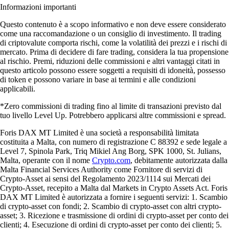
Informazioni importanti
Questo contenuto è a scopo informativo e non deve essere considerato
come una raccomandazione o un consiglio di investimento. Il trading
di criptovalute comporta rischi, come la volatilità dei prezzi e i rischi di
mercato. Prima di decidere di fare trading, considera la tua propensione
al rischio. Premi, riduzioni delle commissioni e altri vantaggi citati in
questo articolo possono essere soggetti a requisiti di idoneità, possesso
di token e possono variare in base ai termini e alle condizioni
applicabili.
*Zero commissioni di trading fino al limite di transazioni previsto dal
tuo livello Level Up. Potrebbero applicarsi altre commissioni e spread.
Foris DAX MT Limited è una società a responsabilità limitata
costituita a Malta, con numero di registrazione C 88392 e sede legale a
Level 7, Spinola Park, Triq Mikiel Ang Borg, SPK 1000, St. Julians,
Malta, operante con il nome
Crypto.com
, debitamente autorizzata dalla
Malta Financial Services Authority come Fornitore di servizi di
Crypto-Asset ai sensi del Regolamento 2023/1114 sui Mercati dei
Crypto-Asset, recepito a Malta dal Markets in Crypto Assets Act. Foris
DAX MT Limited è autorizzata a fornire i seguenti servizi: 1. Scambio
di crypto-asset con fondi; 2. Scambio di crypto-asset con altri crypto-
asset; 3. Ricezione e trasmissione di ordini di crypto-asset per conto dei
clienti; 4. Esecuzione di ordini di crypto-asset per conto dei clienti; 5.