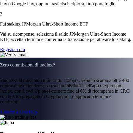
Pay o Google Pay, oppure trasferisci cripto sul tuo portafoglio.
3
Fai staking JPMorgan Ultra-Short Income ETF
Vai su ricompense, seleziona il saldo JPMorgan Ultra-Short Income
ETF, accetta i termini e conferma la transazione per attivare lo staking.
Registrati ora
Zero commissioni di trading*
Valorizza al massimo i tuoi fondi. Compra, vendi o scambia oltre 400
criptovalute di tendenza senza commissioni* nell'app Crypto.com.
Inoltre, con Level Up puoi ottenere fino al 6% di ricompense in CRO
con la Visa prepagata di Crypto.com. Si applicano termini e
condizioni.
Unisciti a Level Up