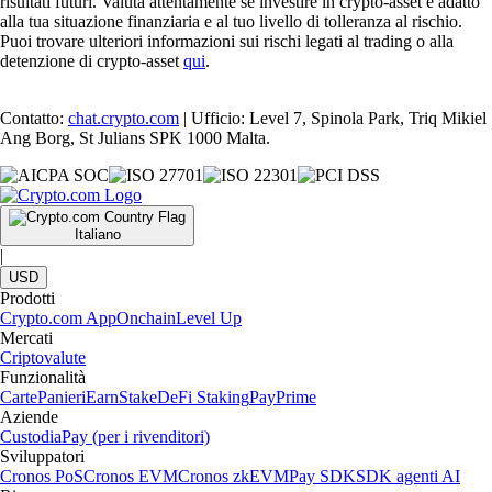
risultati futuri. Valuta attentamente se investire in crypto-asset è adatto
alla tua situazione finanziaria e al tuo livello di tolleranza al rischio.
Puoi trovare ulteriori informazioni sui rischi legati al trading o alla
detenzione di crypto-asset
qui
.
Contatto:
chat.crypto.com
| Ufficio: Level 7, Spinola Park, Triq Mikiel
Ang Borg, St Julians SPK 1000 Malta.
Italiano
|
USD
Prodotti
Crypto.com App
Onchain
Level Up
Mercati
Criptovalute
Funzionalità
Carte
Panieri
Earn
Stake
DeFi Staking
Pay
Prime
Aziende
Custodia
Pay (per i rivenditori)
Sviluppatori
Cronos PoS
Cronos EVM
Cronos zkEVM
Pay SDK
SDK agenti AI