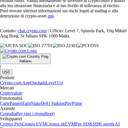
risultati futuri. Valuta attentamente se investire in crypto-asset è adatto
alla tua situazione finanziaria e al tuo livello di tolleranza al rischio.
Puoi trovare ulteriori informazioni sui rischi legati al trading o alla
detenzione di crypto-asset
qui
.
Contatto:
chat.crypto.com
| Ufficio: Level 7, Spinola Park, Triq Mikiel
Ang Borg, St Julians SPK 1000 Malta.
Italiano
|
USD
Prodotti
Crypto.com App
Onchain
Level Up
Mercati
Criptovalute
Funzionalità
Carte
Panieri
Earn
Stake
DeFi Staking
Pay
Prime
Aziende
Custodia
Pay (per i rivenditori)
Sviluppatori
Cronos PoS
Cronos EVM
Cronos zkEVM
Pay SDK
SDK agenti AI