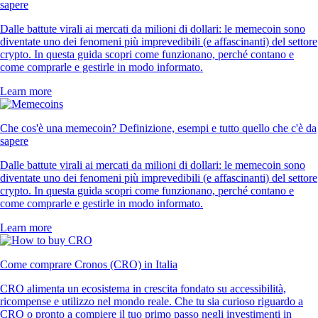
sapere
Dalle battute virali ai mercati da milioni di dollari: le memecoin sono
diventate uno dei fenomeni più imprevedibili (e affascinanti) del settore
crypto. In questa guida scopri come funzionano, perché contano e
come comprarle e gestirle in modo informato.
Learn more
Che cos'è una memecoin? Definizione, esempi e tutto quello che c'è da
sapere
Dalle battute virali ai mercati da milioni di dollari: le memecoin sono
diventate uno dei fenomeni più imprevedibili (e affascinanti) del settore
crypto. In questa guida scopri come funzionano, perché contano e
come comprarle e gestirle in modo informato.
Learn more
Come comprare Cronos (CRO) in Italia
CRO alimenta un ecosistema in crescita fondato su accessibilità,
ricompense e utilizzo nel mondo reale. Che tu sia curioso riguardo a
CRO o pronto a compiere il tuo primo passo negli investimenti in