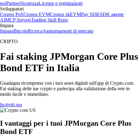
noi
Partner
Sicurezza
Licenze e registrazioni
Sviluppatori
Cronos PoS
Cronos EVM
Cronos zkEVM
Pay SDK
SDK agente
AI
MCP Servers
Trading Skill Repo
Impara
Impara
Bitcoin
Ricerca
Aggiornamenti di mercato
CRIPTO
Fai staking JPMorgan Core Plus
Bond ETF in Italia
Guadagna ricompense con i tuoi asset digitali sull'app di Crypto.com.
Fai staking delle tue crypto e partecipa alla validazione della rete in
modo facile e immediato.
Iscriviti ora
I vantaggi per i tuoi JPMorgan Core Plus
Bond ETF