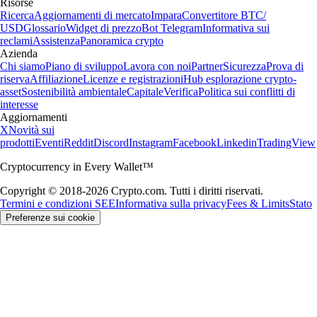
Risorse
Ricerca
Aggiornamenti di mercato
Impara
Convertitore BTC/
USD
Glossario
Widget di prezzo
Bot Telegram
Informativa sui
reclami
Assistenza
Panoramica crypto
Azienda
Chi siamo
Piano di sviluppo
Lavora con noi
Partner
Sicurezza
Prova di
riserva
Affiliazione
Licenze e registrazioni
Hub esplorazione crypto-
asset
Sostenibilità ambientale
Capitale
Verifica
Politica sui conflitti di
interesse
Aggiornamenti
X
Novità sui
prodotti
Eventi
Reddit
Discord
Instagram
Facebook
Linkedin
TradingView
Cryptocurrency in Every Wallet™
Copyright © 2018-2026 Crypto.com. Tutti i diritti riservati.
Termini e condizioni SEE
Informativa sulla privacy
Fees & Limits
Stato
Preferenze sui cookie