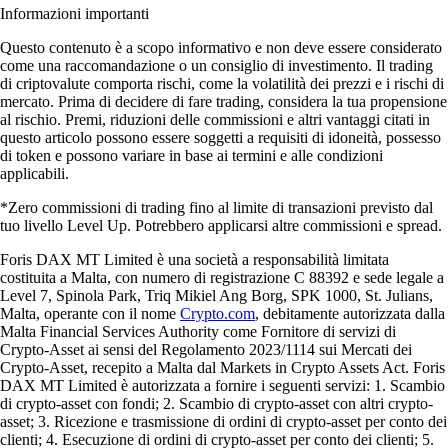
Informazioni importanti
Questo contenuto è a scopo informativo e non deve essere considerato
come una raccomandazione o un consiglio di investimento. Il trading
di criptovalute comporta rischi, come la volatilità dei prezzi e i rischi di
mercato. Prima di decidere di fare trading, considera la tua propensione
al rischio. Premi, riduzioni delle commissioni e altri vantaggi citati in
questo articolo possono essere soggetti a requisiti di idoneità, possesso
di token e possono variare in base ai termini e alle condizioni
applicabili.
*Zero commissioni di trading fino al limite di transazioni previsto dal
tuo livello Level Up. Potrebbero applicarsi altre commissioni e spread.
Foris DAX MT Limited è una società a responsabilità limitata
costituita a Malta, con numero di registrazione C 88392 e sede legale a
Level 7, Spinola Park, Triq Mikiel Ang Borg, SPK 1000, St. Julians,
Malta, operante con il nome
Crypto.com
, debitamente autorizzata dalla
Malta Financial Services Authority come Fornitore di servizi di
Crypto-Asset ai sensi del Regolamento 2023/1114 sui Mercati dei
Crypto-Asset, recepito a Malta dal Markets in Crypto Assets Act. Foris
DAX MT Limited è autorizzata a fornire i seguenti servizi: 1. Scambio
di crypto-asset con fondi; 2. Scambio di crypto-asset con altri crypto-
asset; 3. Ricezione e trasmissione di ordini di crypto-asset per conto dei
clienti; 4. Esecuzione di ordini di crypto-asset per conto dei clienti; 5.