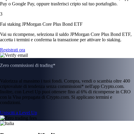
Pay o Google Pay, oppure trasferisci cripto sul tuo portafoglio.
3
Fai staking JPMorgan Core Plus Bond ETF
Vai su ricompense, seleziona il saldo JPMorgan Core Plus Bond ETF,
accetta i termini e conferma la transazione per attivare lo staking.
Registrati ora
Zero commissioni di trading*
Valorizza al massimo i tuoi fondi. Compra, vendi o scambia oltre 400
criptovalute di tendenza senza commissioni* nell'app Crypto.com.
Inoltre, con Level Up puoi ottenere fino al 6% di ricompense in CRO
con la Visa prepagata di Crypto.com. Si applicano termini e
condizioni.
Unisciti a Level Up