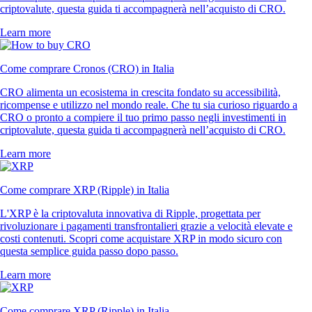
criptovalute, questa guida ti accompagnerà nell’acquisto di CRO.
Learn more
Come comprare Cronos (CRO) in Italia
CRO alimenta un ecosistema in crescita fondato su accessibilità,
ricompense e utilizzo nel mondo reale. Che tu sia curioso riguardo a
CRO o pronto a compiere il tuo primo passo negli investimenti in
criptovalute, questa guida ti accompagnerà nell’acquisto di CRO.
Learn more
Come comprare XRP (Ripple) in Italia
L'XRP è la criptovaluta innovativa di Ripple, progettata per
rivoluzionare i pagamenti transfrontalieri grazie a velocità elevate e
costi contenuti. Scopri come acquistare XRP in modo sicuro con
questa semplice guida passo dopo passo.
Learn more
Come comprare XRP (Ripple) in Italia