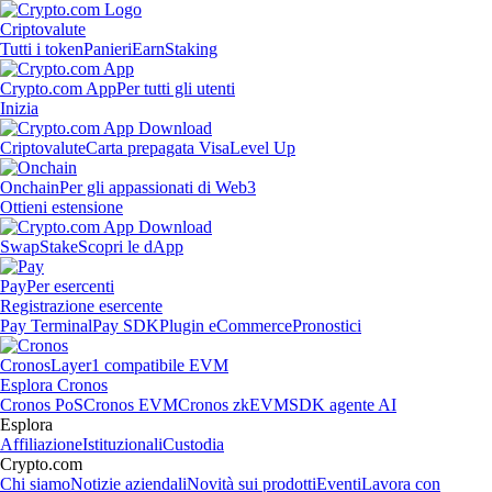
Criptovalute
Tutti i token
Panieri
Earn
Staking
Crypto.com App
Per tutti gli utenti
Inizia
Criptovalute
Carta prepagata Visa
Level Up
Onchain
Per gli appassionati di Web3
Ottieni estensione
Swap
Stake
Scopri le dApp
Pay
Per esercenti
Registrazione esercente
Pay Terminal
Pay SDK
Plugin eCommerce
Pronostici
Cronos
Layer1 compatibile EVM
Esplora Cronos
Cronos PoS
Cronos EVM
Cronos zkEVM
SDK agente AI
Esplora
Affiliazione
Istituzionali
Custodia
Crypto.com
Chi siamo
Notizie aziendali
Novità sui prodotti
Eventi
Lavora con