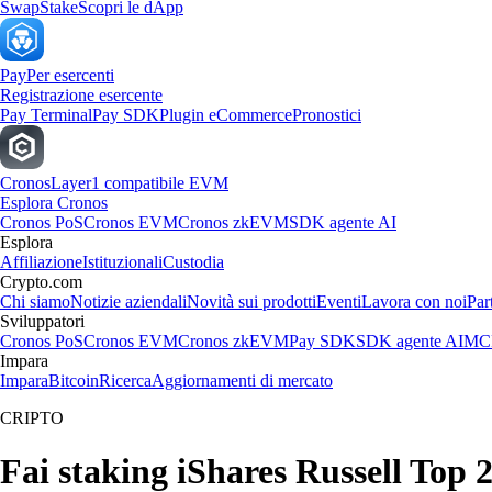
Swap
Stake
Scopri le dApp
Pay
Per esercenti
Registrazione esercente
Pay Terminal
Pay SDK
Plugin eCommerce
Pronostici
Cronos
Layer1 compatibile EVM
Esplora Cronos
Cronos PoS
Cronos EVM
Cronos zkEVM
SDK agente AI
Esplora
Affiliazione
Istituzionali
Custodia
Crypto.com
Chi siamo
Notizie aziendali
Novità sui prodotti
Eventi
Lavora con noi
Par
Sviluppatori
Cronos PoS
Cronos EVM
Cronos zkEVM
Pay SDK
SDK agente AI
MCP
Impara
Impara
Bitcoin
Ricerca
Aggiornamenti di mercato
CRIPTO
Fai staking iShares Russell Top 