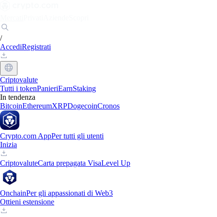
Mercati
Privati
Aziende
Scopri
/
Accedi
Registrati
Criptovalute
Tutti i token
Panieri
Earn
Staking
In tendenza
Bitcoin
Ethereum
XRP
Dogecoin
Cronos
Crypto.com App
Per tutti gli utenti
Inizia
Criptovalute
Carta prepagata Visa
Level Up
Onchain
Per gli appassionati di Web3
Ottieni estensione