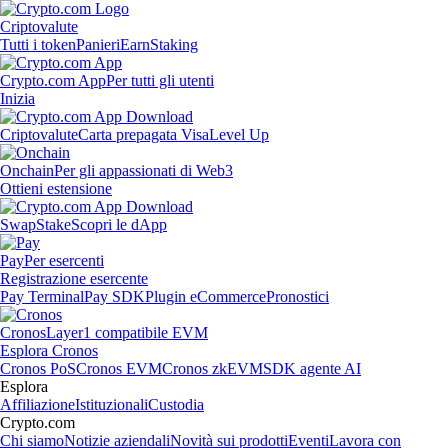
Criptovalute
Tutti i token
Panieri
Earn
Staking
Crypto.com App
Per tutti gli utenti
Inizia
Criptovalute
Carta prepagata Visa
Level Up
Onchain
Per gli appassionati di Web3
Ottieni estensione
Swap
Stake
Scopri le dApp
Pay
Per esercenti
Registrazione esercente
Pay Terminal
Pay SDK
Plugin eCommerce
Pronostici
Cronos
Layer1 compatibile EVM
Esplora Cronos
Cronos PoS
Cronos EVM
Cronos zkEVM
SDK agente AI
Esplora
Affiliazione
Istituzionali
Custodia
Crypto.com
Chi siamo
Notizie aziendali
Novità sui prodotti
Eventi
Lavora con