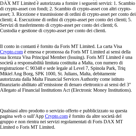
DAX MT Limited è autorizzata a fornire i seguenti servizi: 1. Scambio
di crypto-asset con fondi; 2. Scambio di crypto-asset con altri crypto-
asset; 3. Ricezione e trasmissione di ordini di crypto-asset per conto dei
clienti; 4. Esecuzione di ordini di crypto-asset per conto dei clienti; 5.
Servizi di trasferimento di crypto-asset per conto dei clienti; 6.
Custodia e gestione di crypto-asset per conto dei clienti.
Il conto in contanti è fornito da Foris MT Limited. La carta Visa
Crypto.com
è emessa e promossa da Foris MT Limited ai sensi della
sua licenza Visa Principal Member (Issuing). Foris MT Limited è una
società a responsabilità limitata costituita a Malta, con numero di
registrazione C 90348 e sede legale al Level 7, Spinola Park, Triq
Mikiel Ang Borg, SPK 1000, St. Julians, Malta, debitamente
autorizzata dalla Malta Financial Services Authority come istituto
finanziario abilitato all’emissione di denaro elettronico ai sensi del 3°
Allegato al Financial Institutions Act (Electronic Money Institutions).
Qualsiasi altro prodotto o servizio offerto e pubblicizzato su questa
pagina web o sull’App
Crypto.com
è fornito da altre società del
gruppo e non rientra nei servizi regolamentati di Foris DAX MT
Limited o Foris MT Limited.