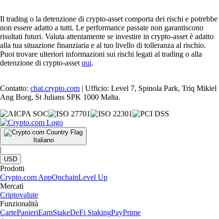
Il trading o la detenzione di crypto-asset comporta dei rischi e potrebbe
non essere adatto a tutti. Le performance passate non garantiscono
risultati futuri. Valuta attentamente se investire in crypto-asset è adatto
alla tua situazione finanziaria e al tuo livello di tolleranza al rischio.
Puoi trovare ulteriori informazioni sui rischi legati al trading o alla
detenzione di crypto-asset
qui
.
Contatto:
chat.crypto.com
| Ufficio: Level 7, Spinola Park, Triq Mikiel
Ang Borg, St Julians SPK 1000 Malta.
Italiano
|
USD
Prodotti
Crypto.com App
Onchain
Level Up
Mercati
Criptovalute
Funzionalità
Carte
Panieri
Earn
Stake
DeFi Staking
Pay
Prime