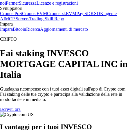
noi
Partner
Sicurezza
Licenze e registrazioni
Sviluppatori
Cronos PoS
Cronos EVM
Cronos zkEVM
Pay SDK
SDK agente
AI
MCP Servers
Trading Skill Repo
Impara
Impara
Bitcoin
Ricerca
Aggiornamenti di mercato
CRIPTO
Fai staking INVESCO
MORTGAGE CAPITAL INC in
Italia
Guadagna ricompense con i tuoi asset digitali sull'app di Crypto.com.
Fai staking delle tue crypto e partecipa alla validazione della rete in
modo facile e immediato.
Iscriviti ora
I vantaggi per i tuoi INVESCO