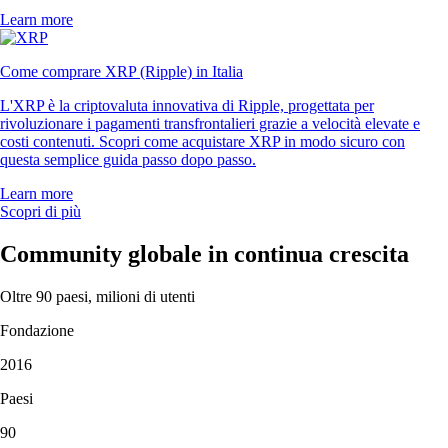
Learn more
Come comprare XRP (Ripple) in Italia
L'XRP è la criptovaluta innovativa di Ripple, progettata per
rivoluzionare i pagamenti transfrontalieri grazie a velocità elevate e
costi contenuti. Scopri come acquistare XRP in modo sicuro con
questa semplice guida passo dopo passo.
Learn more
Scopri di più
Community globale in continua crescita
Oltre 90 paesi, milioni di utenti
Fondazione
2016
Paesi
90