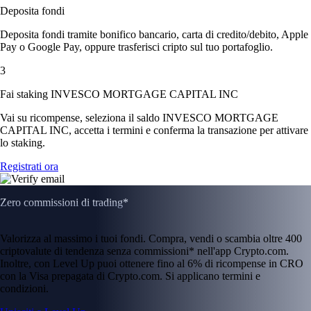
Deposita fondi
Deposita fondi tramite bonifico bancario, carta di credito/debito, Apple
Pay o Google Pay, oppure trasferisci cripto sul tuo portafoglio.
3
Fai staking INVESCO MORTGAGE CAPITAL INC
Vai su ricompense, seleziona il saldo INVESCO MORTGAGE
CAPITAL INC, accetta i termini e conferma la transazione per attivare
lo staking.
Registrati ora
Zero commissioni di trading*
Valorizza al massimo i tuoi fondi. Compra, vendi o scambia oltre 400
criptovalute di tendenza senza commissioni* nell'app Crypto.com.
Inoltre, con Level Up puoi ottenere fino al 6% di ricompense in CRO
con la Visa prepagata di Crypto.com. Si applicano termini e
condizioni.