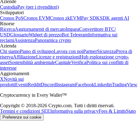
Aziende
Custodia
Pay (per i rivenditori)
Sviluppatori
Cronos PoS
Cronos EVM
Cronos zkEVM
Pay SDK
SDK agenti AI
Risorse
Ricerca
Aggiornamenti di mercato
Impara
Convertitore BTC/
USD
Glossario
Widget di prezzo
Bot Telegram
Informativa sui
reclami
Assistenza
Panoramica crypto
Azienda
Chi siamo
Piano di sviluppo
Lavora con noi
Partner
Sicurezza
Prova di
riserva
Affiliazione
Licenze e registrazioni
Hub esplorazione crypto-
asset
Sostenibilità ambientale
Capitale
Verifica
Politica sui conflitti di
interesse
Aggiornamenti
X
Novità sui
prodotti
Eventi
Reddit
Discord
Instagram
Facebook
Linkedin
TradingView
Cryptocurrency in Every Wallet™
Copyright © 2018-2026 Crypto.com. Tutti i diritti riservati.
Termini e condizioni SEE
Informativa sulla privacy
Fees & Limits
Stato
Preferenze sui cookie