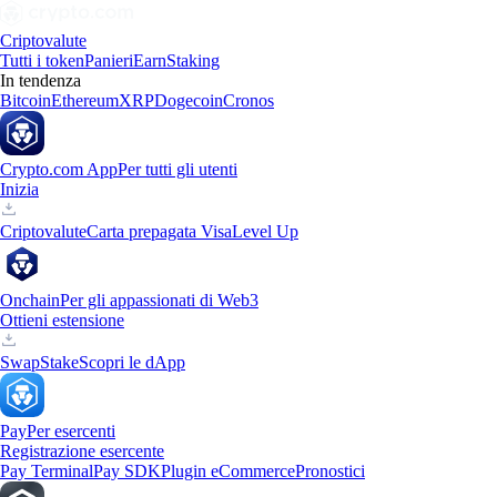
Criptovalute
Tutti i token
Panieri
Earn
Staking
In tendenza
Bitcoin
Ethereum
XRP
Dogecoin
Cronos
Crypto.com App
Per tutti gli utenti
Inizia
Criptovalute
Carta prepagata Visa
Level Up
Onchain
Per gli appassionati di Web3
Ottieni estensione
Swap
Stake
Scopri le dApp
Pay
Per esercenti
Registrazione esercente
Pay Terminal
Pay SDK
Plugin eCommerce
Pronostici