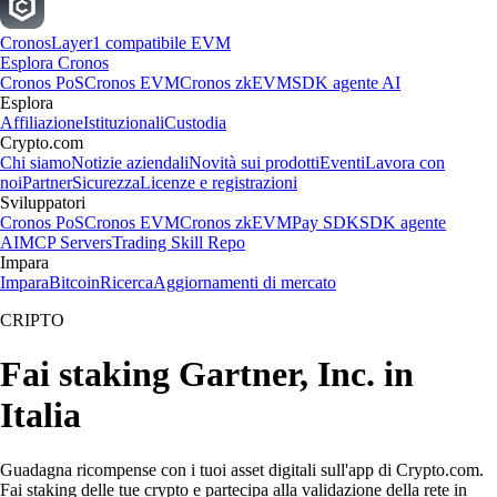
Cronos
Layer1 compatibile EVM
Esplora Cronos
Cronos PoS
Cronos EVM
Cronos zkEVM
SDK agente AI
Esplora
Affiliazione
Istituzionali
Custodia
Crypto.com
Chi siamo
Notizie aziendali
Novità sui prodotti
Eventi
Lavora con
noi
Partner
Sicurezza
Licenze e registrazioni
Sviluppatori
Cronos PoS
Cronos EVM
Cronos zkEVM
Pay SDK
SDK agente
AI
MCP Servers
Trading Skill Repo
Impara
Impara
Bitcoin
Ricerca
Aggiornamenti di mercato
CRIPTO
Fai staking Gartner, Inc. in
Italia
Guadagna ricompense con i tuoi asset digitali sull'app di Crypto.com.
Fai staking delle tue crypto e partecipa alla validazione della rete in