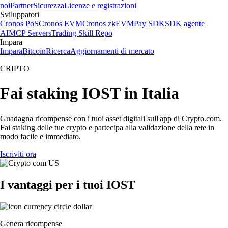
noi
Partner
Sicurezza
Licenze e registrazioni
Sviluppatori
Cronos PoS
Cronos EVM
Cronos zkEVM
Pay SDK
SDK agente
AI
MCP Servers
Trading Skill Repo
Impara
Impara
Bitcoin
Ricerca
Aggiornamenti di mercato
CRIPTO
Fai staking IOST in Italia
Guadagna ricompense con i tuoi asset digitali sull'app di Crypto.com.
Fai staking delle tue crypto e partecipa alla validazione della rete in
modo facile e immediato.
Iscriviti ora
I vantaggi per i tuoi IOST
Genera ricompense