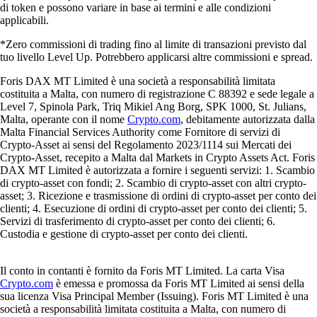
di token e possono variare in base ai termini e alle condizioni
applicabili.
*Zero commissioni di trading fino al limite di transazioni previsto dal
tuo livello Level Up. Potrebbero applicarsi altre commissioni e spread.
Foris DAX MT Limited è una società a responsabilità limitata
costituita a Malta, con numero di registrazione C 88392 e sede legale a
Level 7, Spinola Park, Triq Mikiel Ang Borg, SPK 1000, St. Julians,
Malta, operante con il nome
Crypto.com
, debitamente autorizzata dalla
Malta Financial Services Authority come Fornitore di servizi di
Crypto-Asset ai sensi del Regolamento 2023/1114 sui Mercati dei
Crypto-Asset, recepito a Malta dal Markets in Crypto Assets Act. Foris
DAX MT Limited è autorizzata a fornire i seguenti servizi: 1. Scambio
di crypto-asset con fondi; 2. Scambio di crypto-asset con altri crypto-
asset; 3. Ricezione e trasmissione di ordini di crypto-asset per conto dei
clienti; 4. Esecuzione di ordini di crypto-asset per conto dei clienti; 5.
Servizi di trasferimento di crypto-asset per conto dei clienti; 6.
Custodia e gestione di crypto-asset per conto dei clienti.
Il conto in contanti è fornito da Foris MT Limited. La carta Visa
Crypto.com
è emessa e promossa da Foris MT Limited ai sensi della
sua licenza Visa Principal Member (Issuing). Foris MT Limited è una
società a responsabilità limitata costituita a Malta, con numero di