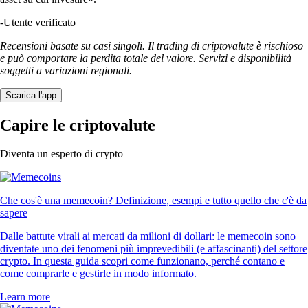
-
Utente verificato
Recensioni basate su casi singoli. Il trading di criptovalute è rischioso
e può comportare la perdita totale del valore. Servizi e disponibilità
soggetti a variazioni regionali.
Scarica l'app
Capire le criptovalute
Diventa un esperto di crypto
Che cos'è una memecoin? Definizione, esempi e tutto quello che c'è da
sapere
Dalle battute virali ai mercati da milioni di dollari: le memecoin sono
diventate uno dei fenomeni più imprevedibili (e affascinanti) del settore
crypto. In questa guida scopri come funzionano, perché contano e
come comprarle e gestirle in modo informato.
Learn more