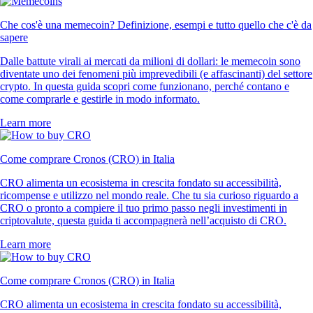
Che cos'è una memecoin? Definizione, esempi e tutto quello che c'è da
sapere
Dalle battute virali ai mercati da milioni di dollari: le memecoin sono
diventate uno dei fenomeni più imprevedibili (e affascinanti) del settore
crypto. In questa guida scopri come funzionano, perché contano e
come comprarle e gestirle in modo informato.
Learn more
Come comprare Cronos (CRO) in Italia
CRO alimenta un ecosistema in crescita fondato su accessibilità,
ricompense e utilizzo nel mondo reale. Che tu sia curioso riguardo a
CRO o pronto a compiere il tuo primo passo negli investimenti in
criptovalute, questa guida ti accompagnerà nell’acquisto di CRO.
Learn more
Come comprare Cronos (CRO) in Italia
CRO alimenta un ecosistema in crescita fondato su accessibilità,