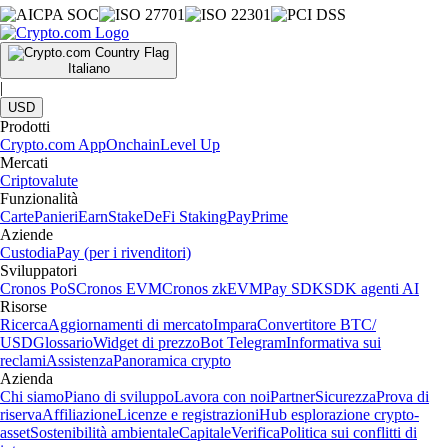
Italiano
|
USD
Prodotti
Crypto.com App
Onchain
Level Up
Mercati
Criptovalute
Funzionalità
Carte
Panieri
Earn
Stake
DeFi Staking
Pay
Prime
Aziende
Custodia
Pay (per i rivenditori)
Sviluppatori
Cronos PoS
Cronos EVM
Cronos zkEVM
Pay SDK
SDK agenti AI
Risorse
Ricerca
Aggiornamenti di mercato
Impara
Convertitore BTC/
USD
Glossario
Widget di prezzo
Bot Telegram
Informativa sui
reclami
Assistenza
Panoramica crypto
Azienda
Chi siamo
Piano di sviluppo
Lavora con noi
Partner
Sicurezza
Prova di
riserva
Affiliazione
Licenze e registrazioni
Hub esplorazione crypto-
asset
Sostenibilità ambientale
Capitale
Verifica
Politica sui conflitti di