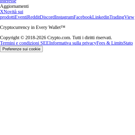
interesse
Aggiornamenti
X
Novità sui
prodotti
Eventi
Reddit
Discord
Instagram
Facebook
Linkedin
TradingView
Cryptocurrency in Every Wallet™
Copyright © 2018-2026 Crypto.com. Tutti i diritti riservati.
Termini e condizioni SEE
Informativa sulla privacy
Fees & Limits
Stato
Preferenze sui cookie