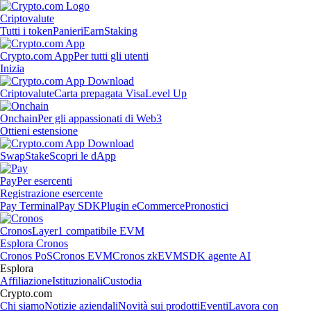
Criptovalute
Tutti i token
Panieri
Earn
Staking
Crypto.com App
Per tutti gli utenti
Inizia
Criptovalute
Carta prepagata Visa
Level Up
Onchain
Per gli appassionati di Web3
Ottieni estensione
Swap
Stake
Scopri le dApp
Pay
Per esercenti
Registrazione esercente
Pay Terminal
Pay SDK
Plugin eCommerce
Pronostici
Cronos
Layer1 compatibile EVM
Esplora Cronos
Cronos PoS
Cronos EVM
Cronos zkEVM
SDK agente AI
Esplora
Affiliazione
Istituzionali
Custodia
Crypto.com
Chi siamo
Notizie aziendali
Novità sui prodotti
Eventi
Lavora con