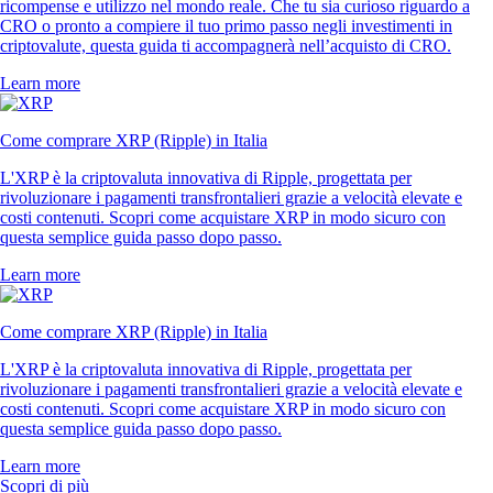
ricompense e utilizzo nel mondo reale. Che tu sia curioso riguardo a
CRO o pronto a compiere il tuo primo passo negli investimenti in
criptovalute, questa guida ti accompagnerà nell’acquisto di CRO.
Learn more
Come comprare XRP (Ripple) in Italia
L'XRP è la criptovaluta innovativa di Ripple, progettata per
rivoluzionare i pagamenti transfrontalieri grazie a velocità elevate e
costi contenuti. Scopri come acquistare XRP in modo sicuro con
questa semplice guida passo dopo passo.
Learn more
Come comprare XRP (Ripple) in Italia
L'XRP è la criptovaluta innovativa di Ripple, progettata per
rivoluzionare i pagamenti transfrontalieri grazie a velocità elevate e
costi contenuti. Scopri come acquistare XRP in modo sicuro con
questa semplice guida passo dopo passo.
Learn more
Scopri di più