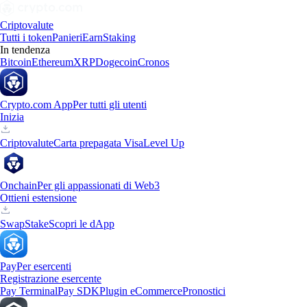
Criptovalute
Tutti i token
Panieri
Earn
Staking
In tendenza
Bitcoin
Ethereum
XRP
Dogecoin
Cronos
Crypto.com App
Per tutti gli utenti
Inizia
Criptovalute
Carta prepagata Visa
Level Up
Onchain
Per gli appassionati di Web3
Ottieni estensione
Swap
Stake
Scopri le dApp
Pay
Per esercenti
Registrazione esercente
Pay Terminal
Pay SDK
Plugin eCommerce
Pronostici