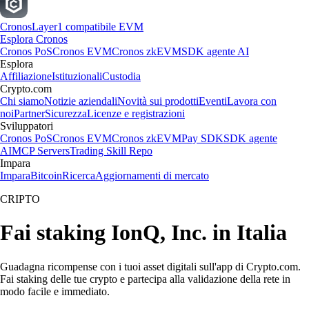
Cronos
Layer1 compatibile EVM
Esplora Cronos
Cronos PoS
Cronos EVM
Cronos zkEVM
SDK agente AI
Esplora
Affiliazione
Istituzionali
Custodia
Crypto.com
Chi siamo
Notizie aziendali
Novità sui prodotti
Eventi
Lavora con
noi
Partner
Sicurezza
Licenze e registrazioni
Sviluppatori
Cronos PoS
Cronos EVM
Cronos zkEVM
Pay SDK
SDK agente
AI
MCP Servers
Trading Skill Repo
Impara
Impara
Bitcoin
Ricerca
Aggiornamenti di mercato
CRIPTO
Fai staking IonQ, Inc. in Italia
Guadagna ricompense con i tuoi asset digitali sull'app di Crypto.com.
Fai staking delle tue crypto e partecipa alla validazione della rete in
modo facile e immediato.